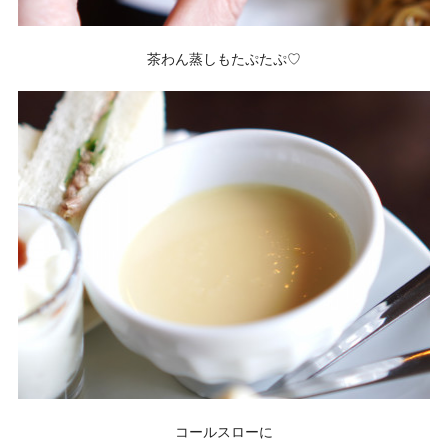
茶わん蒸しもたぷたぷ♡
コールスローに