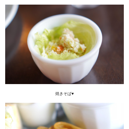
焼きそば♥