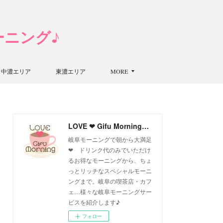
モーニング♪
中濃エリア
東濃エリア
MORE
LOVE ❤ Gifu Morning 愛すべき岐阜モーニング♪
岐阜モーニングで朝から大満足
❤ ドリンク代のみでいただけ
るお得なモーニングから、ちょ
っとリッチなスペシャルモーニ
ングまで。岐阜の喫茶店・カフ
ェ…様々な岐阜モーニングサー
ビスを紹介します♪
フォロー