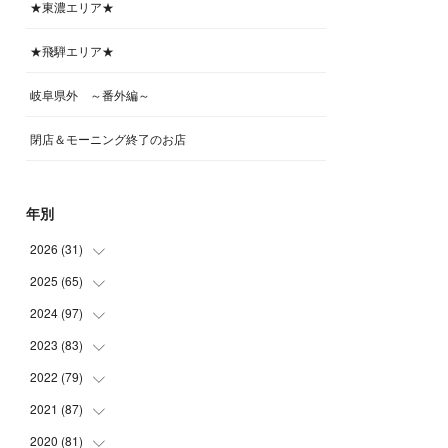
★東濃エリア★
★飛騨エリア★
岐阜県外 ～番外編～
閉店＆モーニング終了のお店
年別
2026
(
31
)
2025
(
65
(
4
)
)
(
4
)
2024
(
97
(
5
)
)
(
5
)
(
6
)
2023
(
83
(
5
)
)
(
4
)
(
6
)
(
7
)
2022
(
79
(
6
)
)
(
5
)
(
6
)
(
7
)
(
7
)
2021
(
87
(
4
)
)
(
4
)
(
5
)
(
8
)
(
7
)
(
8
)
2020
(
81
(
12
)
)