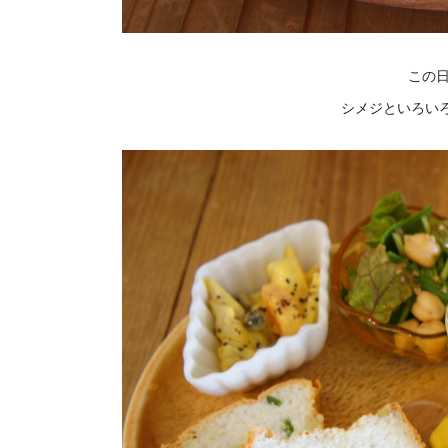
この
シメジといろい