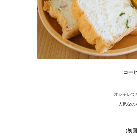
コーヒー
オシャレで
人気なの
（初回訪