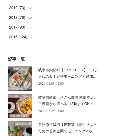
(
5
)
(
4
)
(
9
)
(
9
)
(
10
)
(
9
)
2019
(
73
(
10
)
)
(
5
)
(
8
)
(
8
)
(
7
)
(
11
)
(
11
)
2018
(
76
(
4
)
)
(
7
)
(
11
)
(
7
)
(
8
)
(
1
)
(
8
)
(
6
)
2017
(
93
(
9
)
)
(
4
)
(
8
)
(
7
)
(
9
)
(
6
)
(
7
)
(
4
)
(
3
)
2016
(
124
(
7
)
)
(
5
)
(
8
)
(
7
)
(
7
)
(
12
)
(
6
)
(
8
)
(
5
)
(
6
)
(
10
)
(
5
)
(
10
)
(
6
)
(
7
)
(
7
)
(
7
)
(
8
)
(
4
)
(
6
)
(
12
)
記事一覧
(
7
)
(
6
)
(
5
)
(
9
)
(
11
)
(
7
)
(
4
)
(
7
)
(
5
)
(
10
)
岐阜市栄新町【Café KELLY】ドリン
(
10
)
(
6
)
(
4
)
(
7
)
(
5
)
(
5
)
(
8
)
(
8
)
(
10
)
ク代のみ！定番モーニングと追加…
(
8
)
(
6
)
(
9
)
(
1
)
(
4
)
(
7
)
2026.08.01 01:00
(
8
)
(
12
)
(
2
)
(
8
)
(
4
)
(
6
)
(
8
)
(
16
)
岐阜市茜部【さざん珈琲 茜部本店】
(
4
)
(
10
)
(
5
)
(
9
)
(
9
)
７種類から選べる! 12時までOKの…
2026.07.25 01:00
(
7
)
(
10
)
(
6
)
(
9
)
(
13
)
(
6
)
(
8
)
(
9
)
(
8
)
各務原市鵜沼【喫茶室 山脈】大人の
(
8
)
(
7
)
ための贅沢空間でモーニング♪ 岐…
(
6
)