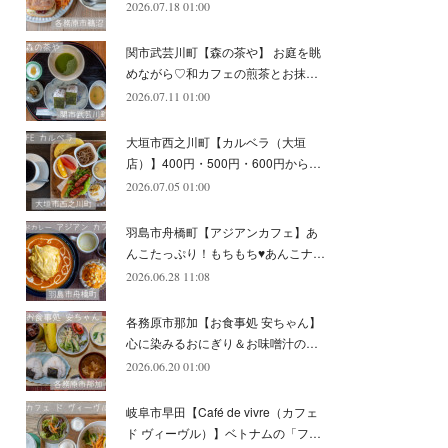
2026.07.18 01:00
(
11
)
(
12
)
(
6
)
関市武芸川町【森の茶や】 お庭を眺
めながら♡和カフェの煎茶とお抹…
2026.07.11 01:00
大垣市西之川町【カルベラ（大垣
店）】400円・500円・600円から…
2026.07.05 01:00
羽島市舟橋町【アジアンカフェ】あ
んこたっぷり！もちもち♥あんこナ…
2026.06.28 11:08
各務原市那加【お食事処 安ちゃん】
心に染みるおにぎり＆お味噌汁の…
2026.06.20 01:00
岐阜市早田【Café de vivre（カフェ
ド ヴィーヴル）】ベトナムの「フ…