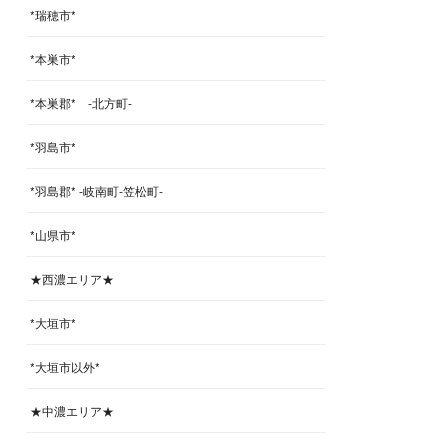
*瑞穂市*
*本巣市*
*本巣郡* -北方町-
*羽島市*
*羽島郡* -岐南町-笠松町-
*山県市*
★西濃エリア★
*大垣市*
*大垣市以外*
★中濃エリア★