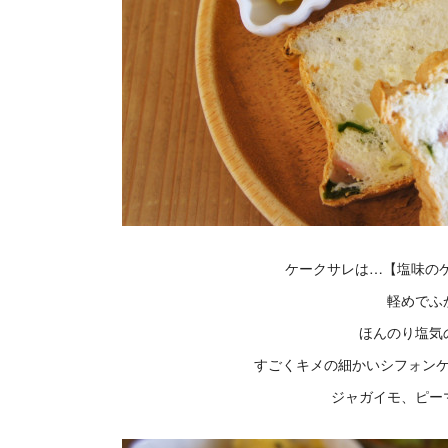
ケークサレは…【塩味の
軽めでふ
ほんのり塩気
すごくキメの細かいシフォン
ジャガイモ、ピー