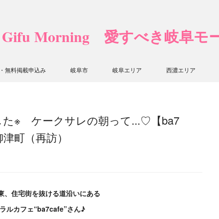
❤ Gifu Morning 愛すべき岐阜
・無料掲載申込み
岐阜市
岐阜エリア
西濃エリア
※ ケークサレの朝って...♡【ba7
柳津町（再訪）
東、住宅街を抜ける道沿いにある
ルカフェ“ba7cafe”さん♪