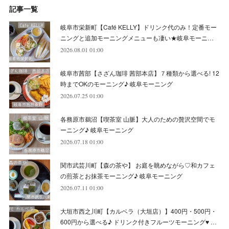
記事一覧
(
5
)
(
10
)
(
6
)
(
7
)
(
7
)
(
7
)
(
8
)
(
4
)
(
6
)
(
12
)
岐阜市栄新町【Café KELLY】ドリンク代のみ！定番モー
(
7
)
(
6
)
(
5
)
(
9
)
(
11
)
(
7
)
(
4
)
ニングと追加モーニングメニューも凄い★岐阜モーニ…
(
7
)
(
5
)
(
10
)
2026.08.01 01:00
(
10
)
(
6
)
(
4
)
(
7
)
(
5
)
(
5
)
(
8
)
(
8
)
(
10
)
岐阜市茜部【さざん珈琲 茜部本店】７種類から選べる! 12
(
8
)
(
6
)
(
9
)
(
1
)
(
4
)
(
7
)
(
8
)
(
12
)
時までOKのモーニング♪ 岐阜モーニング
2026.07.25 01:00
(
2
)
(
8
)
(
4
)
(
6
)
(
8
)
(
16
)
各務原市鵜沼【喫茶室 山脈】大人のための贅沢空間でモ
(
4
)
(
10
)
(
5
)
(
9
)
(
9
)
ーニング♪ 岐阜モーニング
2026.07.18 01:00
(
7
)
(
10
)
(
6
)
(
9
)
(
13
)
関市武芸川町【森の茶や】 お庭を眺めながら♡和カフェ
(
6
)
(
8
)
(
9
)
(
8
)
の煎茶とお抹茶モーニング♪ 岐阜モーニング
2026.07.11 01:00
(
8
)
(
7
)
(
6
)
大垣市西之川町【カルベラ（大垣店）】400円・500円・
(
11
)
(
12
)
600円から選べる♪ ドリンク付きフルーツモーニング♥ …