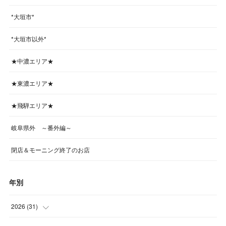
*大垣市*
*大垣市以外*
★中濃エリア★
★東濃エリア★
★飛騨エリア★
岐阜県外 ～番外編～
閉店＆モーニング終了のお店
年別
2026
(
31
)