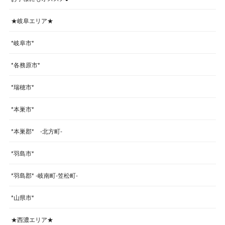
★岐阜エリア★
*岐阜市*
*各務原市*
*瑞穂市*
*本巣市*
*本巣郡* -北方町-
*羽島市*
*羽島郡* -岐南町-笠松町-
*山県市*
★西濃エリア★