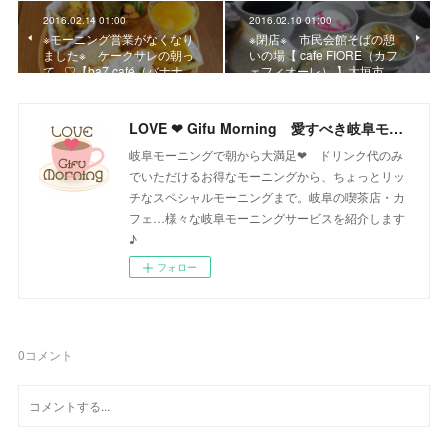
2016.02.14 01:00
2016.02.10 01:00
※モーニング営業がなくなり
※閉店※ 市民会館そばの憩
ました※ ケークサレの朝っ
いの場【 cafe FIORE（カフ
て...♡【ba7 café（バナナ…
ェフィオーレ） 】大垣市…
LOVE ❤ Gifu Morning 愛すべき岐阜モーニング♪
岐阜モーニングで朝から大満足❤ ドリンク代のみ
でいただけるお得なモーニングから、ちょっとリッ
チなスペシャルモーニングまで。岐阜の喫茶店・カ
フェ…様々な岐阜モーニングサービスを紹介します
♪
フォロー
0
コメント