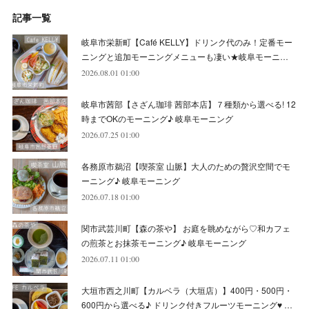
(
6
)
(
10
)
記事一覧
(
5
)
(
10
)
(
6
)
(
7
)
(
7
)
(
7
)
(
8
)
(
4
)
(
6
)
(
12
)
岐阜市栄新町【Café KELLY】ドリンク代のみ！定番モー
(
7
)
(
6
)
(
5
)
(
9
)
(
11
)
(
7
)
(
4
)
ニングと追加モーニングメニューも凄い★岐阜モーニ…
(
7
)
(
5
)
(
10
)
2026.08.01 01:00
(
10
)
(
6
)
(
4
)
(
7
)
(
5
)
(
5
)
(
8
)
(
8
)
(
10
)
岐阜市茜部【さざん珈琲 茜部本店】７種類から選べる! 12
(
8
)
(
6
)
(
9
)
(
1
)
(
4
)
(
7
)
(
8
)
(
12
)
時までOKのモーニング♪ 岐阜モーニング
2026.07.25 01:00
(
2
)
(
8
)
(
4
)
(
6
)
(
8
)
(
16
)
各務原市鵜沼【喫茶室 山脈】大人のための贅沢空間でモ
(
4
)
(
10
)
(
5
)
(
9
)
(
9
)
ーニング♪ 岐阜モーニング
2026.07.18 01:00
(
7
)
(
10
)
(
6
)
(
9
)
(
13
)
関市武芸川町【森の茶や】 お庭を眺めながら♡和カフェ
(
6
)
(
8
)
(
9
)
(
8
)
の煎茶とお抹茶モーニング♪ 岐阜モーニング
2026.07.11 01:00
(
8
)
(
7
)
(
6
)
大垣市西之川町【カルベラ（大垣店）】400円・500円・
(
11
)
(
12
)
600円から選べる♪ ドリンク付きフルーツモーニング♥ …