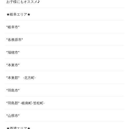
お子様にもオススメ♪
★岐阜エリア★
*岐阜市*
*各務原市*
*瑞穂市*
*本巣市*
*本巣郡* -北方町-
*羽島市*
*羽島郡* -岐南町-笠松町-
*山県市*
★西濃エリア★