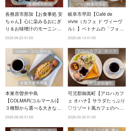
各務原市那加【お食事処 安
岐阜市早田【Café de
ちゃん】心に染みるおにぎ
vivre（カフェ ド ヴィーヴ
り＆お味噌汁のモーニン…
ル）】ベトナムの「フォ…
2026.06.20 01:00
2026.06.14 01:00
本巣市曽井中島
可児郡御嵩町【アロハカフ
【COLMAR(コルマール)】
ェ オハナ】サラダたっぷり
３種類から選べる大きな…
♡リゾート風カフェのヘ…
2026.06.06 01:00
2026.05.30 01:00