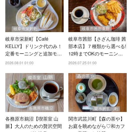
岐阜市栄新町【Café
岐阜市茜部【さざん珈琲 茜
KELLY】ドリンク代のみ！
部本店】７種類から選べる!
定番モーニングと追加モ…
12時までOKのモーニン…
2026.08.01 01:00
2026.07.25 01:00
各務原市鵜沼【喫茶室 山
関市武芸川町【森の茶や】
脈】大人のための贅沢空間
お庭を眺めながら♡和カフ