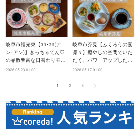
岐阜市福光東【an･an(ア
岐阜市芥見【ふくろうの宴
ン･アン)】きっちゃてん♡
凛々】癒やしの空間でいた
の品数豊富な日替わりモ…
だく、パワーアップした…
2026.05.23 01:00
2026.05.17 01:00
1
2
3