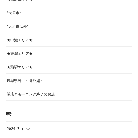
*大垣市*
*大垣市以外*
★中濃エリア★
★東濃エリア★
★飛騨エリア★
岐阜県外 ～番外編～
閉店＆モーニング終了のお店
年別
2026
(
31
)