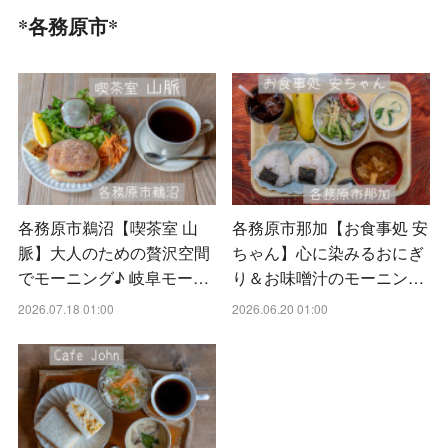
*各務原市*
各務原市鵜沼【喫茶室 山
各務原市那加【お食事処 安
脈】大人のための贅沢空間
ちゃん】心に染みるおにぎ
でモーニング♪ 岐阜モー…
り＆お味噌汁のモーニン…
2026.07.18 01:00
2026.06.20 01:00