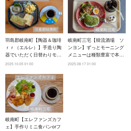
羽島郡岐南町【陶器＆珈琲
岐南町三宅【韓流酒場 ソ
ｒｒ（エルレ）】手造り陶
ンヨン】ずっとモーニング
器でいただく日替わりモ…
メニューは種類豊富で本…
2025.10.05 01:00
2025.08.17 01:00
岐南町【エレファンズカフ
ェ】手作りミニ食パンorフ