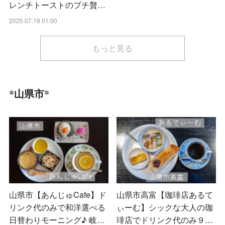
レンチトーストのプチ贅…
2025.07.19 01:00
もっと見る
*山県市*
山県市【あんじゅCafe】ド
山県市高富【珈琲店あるて
リンク代のみで和洋選べる
ぃーむ】シックな大人の珈
日替わりモーニング♪ 岐…
琲店でドリンク代のみ９…