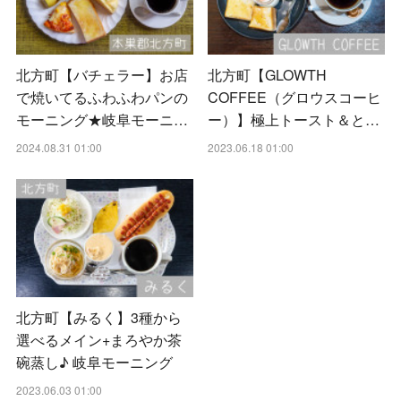
北方町【バチェラー】お店
北方町【GLOWTH
で焼いてるふわふわパンの
COFFEE（グロウスコーヒ
モーニング★岐阜モーニ…
ー）】極上トースト＆と…
2024.08.31 01:00
2023.06.18 01:00
北方町【みるく】3種から
選べるメイン+まろやか茶
碗蒸し♪ 岐阜モーニング
2023.06.03 01:00