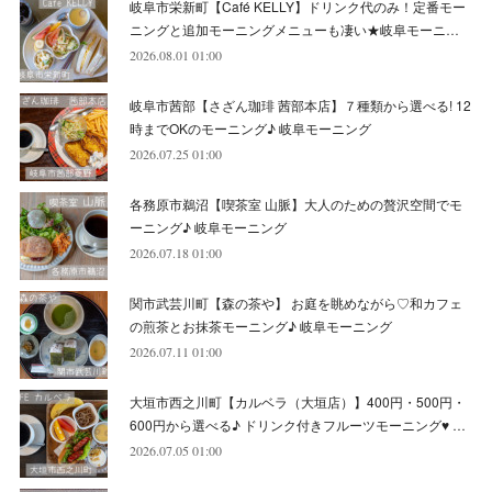
岐阜市栄新町【Café KELLY】ドリンク代のみ！定番モー
(
7
)
(
6
)
(
5
)
(
9
)
(
11
)
(
7
)
(
4
)
ニングと追加モーニングメニューも凄い★岐阜モーニ…
(
7
)
(
5
)
(
10
)
2026.08.01 01:00
(
10
)
(
6
)
(
4
)
(
7
)
(
5
)
(
5
)
(
8
)
(
8
)
(
10
)
岐阜市茜部【さざん珈琲 茜部本店】７種類から選べる! 12
(
8
)
(
6
)
(
9
)
(
1
)
(
4
)
(
7
)
(
8
)
(
12
)
時までOKのモーニング♪ 岐阜モーニング
2026.07.25 01:00
(
2
)
(
8
)
(
4
)
(
6
)
(
8
)
(
16
)
各務原市鵜沼【喫茶室 山脈】大人のための贅沢空間でモ
(
4
)
(
10
)
(
5
)
(
9
)
(
9
)
ーニング♪ 岐阜モーニング
2026.07.18 01:00
(
7
)
(
10
)
(
6
)
(
9
)
(
13
)
関市武芸川町【森の茶や】 お庭を眺めながら♡和カフェ
(
6
)
(
8
)
(
9
)
(
8
)
の煎茶とお抹茶モーニング♪ 岐阜モーニング
2026.07.11 01:00
(
8
)
(
7
)
(
6
)
大垣市西之川町【カルベラ（大垣店）】400円・500円・
(
11
)
(
12
)
600円から選べる♪ ドリンク付きフルーツモーニング♥ …
(
6
)
2026.07.05 01:00