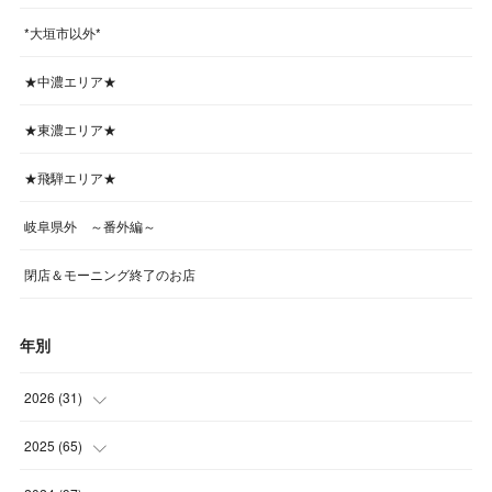
*大垣市以外*
★中濃エリア★
★東濃エリア★
★飛騨エリア★
岐阜県外 ～番外編～
閉店＆モーニング終了のお店
年別
2026
(
31
)
(
4
)
2025
(
65
)
(
4
)