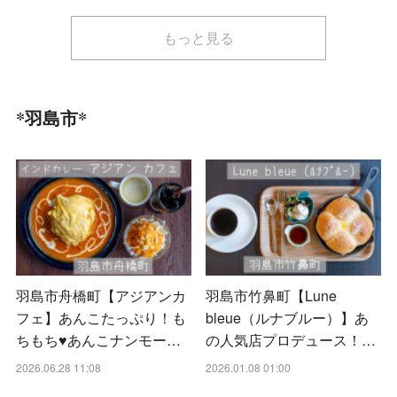
もっと見る
*羽島市*
羽島市舟橋町【アジアンカ
羽島市竹鼻町【Lune
フェ】あんこたっぷり！も
bleue（ルナブルー）】あ
ちもち♥あんこナンモー…
の人気店プロデュース！…
2026.06.28 11:08
2026.01.08 01:00