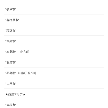
*岐阜市*
*各務原市*
*瑞穂市*
*本巣市*
*本巣郡* -北方町-
*羽島市*
*羽島郡* -岐南町-笠松町-
*山県市*
★西濃エリア★
*大垣市*