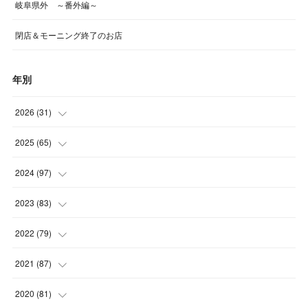
岐阜県外 ～番外編～
閉店＆モーニング終了のお店
年別
2026
(
31
)
(
4
)
2025
(
65
)
(
4
)
(
5
)
2024
(
97
)
(
5
)
(
6
)
(
5
)
2023
(
83
)
(
4
)
(
6
)
(
7
)
(
6
)
2022
(
79
)
(
5
)
(
6
)
(
7
)
(
7
)
(
4
)
2021
(
87
)
(
4
)
(
5
)
(
8
)
(
7
)
(
8
)
(
12
)
2020
(
81
)