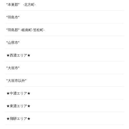
*本巣郡* -北方町-
*羽島市*
*羽島郡* -岐南町-笠松町-
*山県市*
★西濃エリア★
*大垣市*
*大垣市以外*
★中濃エリア★
★東濃エリア★
★飛騨エリア★