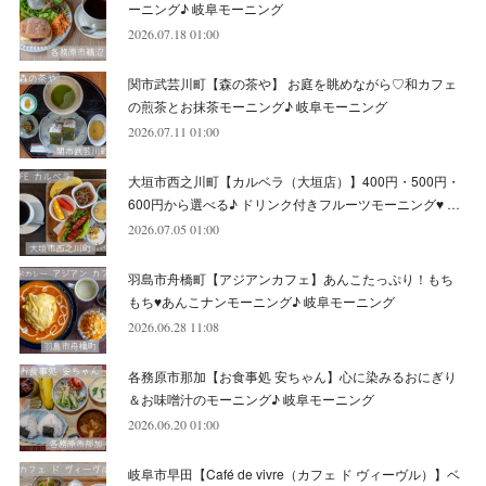
(
9
)
ーニング♪ 岐阜モーニング
2026.07.18 01:00
(
7
)
(
10
)
(
6
)
(
9
)
(
13
)
関市武芸川町【森の茶や】 お庭を眺めながら♡和カフェ
(
6
)
(
8
)
(
9
)
(
8
)
の煎茶とお抹茶モーニング♪ 岐阜モーニング
2026.07.11 01:00
(
8
)
(
7
)
(
6
)
大垣市西之川町【カルベラ（大垣店）】400円・500円・
(
11
)
(
12
)
600円から選べる♪ ドリンク付きフルーツモーニング♥ …
(
6
)
2026.07.05 01:00
羽島市舟橋町【アジアンカフェ】あんこたっぷり！もち
もち♥あんこナンモーニング♪ 岐阜モーニング
2026.06.28 11:08
各務原市那加【お食事処 安ちゃん】心に染みるおにぎり
＆お味噌汁のモーニング♪ 岐阜モーニング
2026.06.20 01:00
岐阜市早田【Café de vivre（カフェ ド ヴィーヴル）】ベ