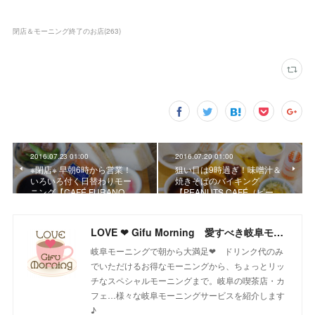
閉店＆モーニング終了のお店
(
263
)
2016.07.23 01:00
2016.07.20 01:00
※閉店※ 早朝6時から営業！
狙い目は9時過ぎ！味噌汁＆
いろいろ付く日替わりモー
焼きそばのバイキング
ニング【CAFÉ FURANO …
【PEANUTS CAFÉ（ピー…
LOVE ❤ Gifu Morning 愛すべき岐阜モーニング♪
岐阜モーニングで朝から大満足❤ ドリンク代のみ
でいただけるお得なモーニングから、ちょっとリッ
チなスペシャルモーニングまで。岐阜の喫茶店・カ
フェ…様々な岐阜モーニングサービスを紹介します
♪