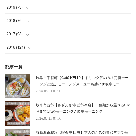
(
5
)
(
4
)
(
9
)
(
9
)
(
10
)
(
9
)
(
10
)
2019
(
73
)
(
5
)
(
8
)
(
8
)
(
7
)
(
11
)
(
11
)
(
4
)
2018
(
76
)
(
7
)
(
11
)
(
7
)
(
8
)
(
1
)
(
8
)
(
6
)
(
9
)
2017
(
93
)
(
4
)
(
8
)
(
7
)
(
9
)
(
6
)
(
7
)
(
4
)
(
3
)
(
7
)
2016
(
124
)
(
5
)
(
8
)
(
7
)
(
7
)
(
12
)
(
6
)
(
8
)
(
5
)
(
6
)
(
10
)
記事一覧
(
5
)
(
10
)
(
6
)
(
7
)
(
7
)
(
7
)
(
8
)
(
4
)
(
6
)
(
12
)
岐阜市栄新町【Café KELLY】ドリンク代のみ！定番モー
(
7
)
(
6
)
(
5
)
(
9
)
(
11
)
(
7
)
(
4
)
ニングと追加モーニングメニューも凄い★岐阜モーニ…
(
7
)
(
5
)
(
10
)
2026.08.01 01:00
(
10
)
(
6
)
(
4
)
(
7
)
(
5
)
(
5
)
(
8
)
(
8
)
(
10
)
岐阜市茜部【さざん珈琲 茜部本店】７種類から選べる! 12
(
8
)
(
6
)
(
9
)
(
1
)
(
4
)
(
7
)
(
8
)
(
12
)
時までOKのモーニング♪ 岐阜モーニング
2026.07.25 01:00
(
2
)
(
8
)
(
4
)
(
6
)
(
8
)
(
16
)
各務原市鵜沼【喫茶室 山脈】大人のための贅沢空間でモ
(
4
)
(
10
)
(
5
)
(
9
)