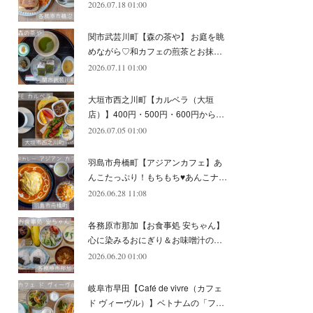
2026.07.18 01:00
(
11
)
(
12
)
(
6
)
関市武芸川町【森の茶や】 お庭を眺
めながら♡和カフェの煎茶とお抹…
2026.07.11 01:00
大垣市西之川町【カルベラ（大垣
店）】400円・500円・600円から…
2026.07.05 01:00
羽島市舟橋町【アジアンカフェ】あ
んこたっぷり！もちもち♥あんこナ…
2026.06.28 11:08
各務原市那加【お食事処 安ちゃん】
心に染みるおにぎり＆お味噌汁の…
2026.06.20 01:00
岐阜市早田【Café de vivre（カフェ
ド ヴィーヴル）】ベトナムの「フ…