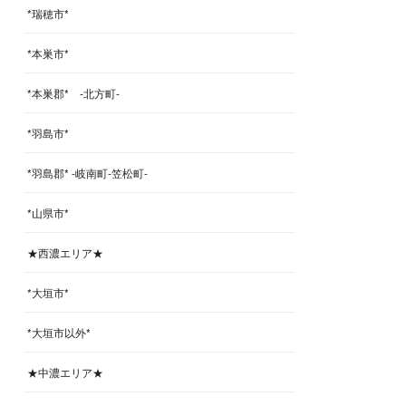
*瑞穂市*
*本巣市*
*本巣郡* -北方町-
*羽島市*
*羽島郡* -岐南町-笠松町-
*山県市*
★西濃エリア★
*大垣市*
*大垣市以外*
★中濃エリア★