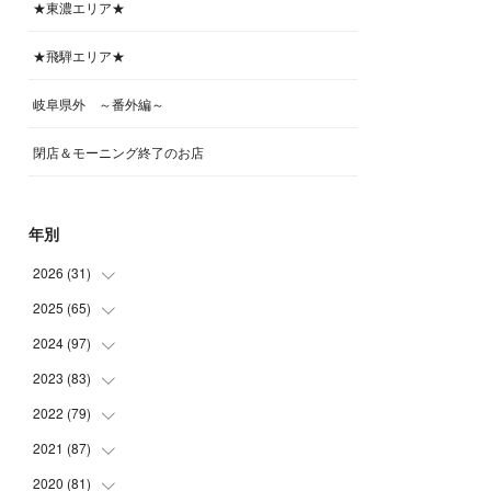
★東濃エリア★
★飛騨エリア★
岐阜県外 ～番外編～
閉店＆モーニング終了のお店
年別
2026
(
31
)
2025
(
65
(
4
)
)
(
4
)
2024
(
97
(
5
)
)
(
5
)
(
6
)
2023
(
83
(
5
)
)
(
4
)
(
6
)
(
7
)
2022
(
79
(
6
)
)
(
5
)
(
6
)
(
7
)
(
7
)
2021
(
87
(
4
)
)
(
4
)
(
5
)
(
8
)
(
7
)
(
8
)
2020
(
81
(
12
)
)