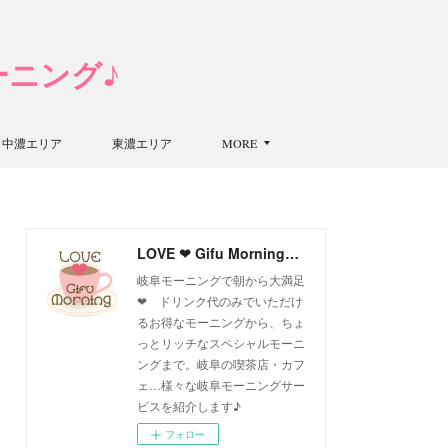
モーニング♪
中濃エリア
東濃エリア
MORE
LOVE ❤ Gifu Morning 愛すべき岐阜モーニング♪
岐阜モーニングで朝から大満足
❤ ドリンク代のみでいただけ
るお得なモーニングから、ちょ
っとリッチなスペシャルモーニ
ングまで。岐阜の喫茶店・カフ
ェ…様々な岐阜モーニングサー
ビスを紹介します♪
フォロー