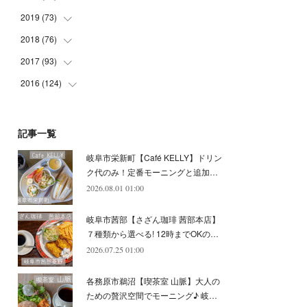
(
5
)
(
4
)
(
9
)
(
9
)
(
10
)
(
9
)
2019
(
73
(
10
)
)
(
5
)
(
8
)
(
8
)
(
7
)
(
11
)
(
11
)
2018
(
76
(
4
)
)
(
7
)
(
11
)
(
7
)
(
8
)
(
1
)
(
8
)
(
6
)
2017
(
93
(
9
)
)
(
4
)
(
8
)
(
7
)
(
9
)
(
6
)
(
7
)
(
4
)
(
3
)
2016
(
124
(
7
)
)
(
5
)
(
8
)
(
7
)
(
7
)
(
12
)
(
6
)
(
8
)
(
5
)
(
6
)
(
10
)
(
5
)
(
10
)
(
6
)
(
7
)
(
7
)
(
7
)
(
8
)
(
4
)
(
6
)
(
12
)
記事一覧
(
7
)
(
6
)
(
5
)
(
9
)
(
11
)
(
7
)
(
4
)
(
7
)
(
5
)
(
10
)
岐阜市栄新町【Café KELLY】ドリン
(
10
)
(
6
)
(
4
)
(
7
)
(
5
)
(
5
)
(
8
)
(
8
)
(
10
)
ク代のみ！定番モーニングと追加…
(
8
)
(
6
)
(
9
)
(
1
)
(
4
)
(
7
)
2026.08.01 01:00
(
8
)
(
12
)
(
2
)
(
8
)
(
4
)
(
6
)
(
8
)
(
16
)
岐阜市茜部【さざん珈琲 茜部本店】
(
4
)
(
10
)
(
5
)
(
9
)
(
9
)
７種類から選べる! 12時までOKの…
2026.07.25 01:00
(
7
)
(
10
)
(
6
)
(
9
)
(
13
)
(
6
)
(
8
)
(
9
)
(
8
)
各務原市鵜沼【喫茶室 山脈】大人の
(
8
)
(
7
)
ための贅沢空間でモーニング♪ 岐…
(
6
)