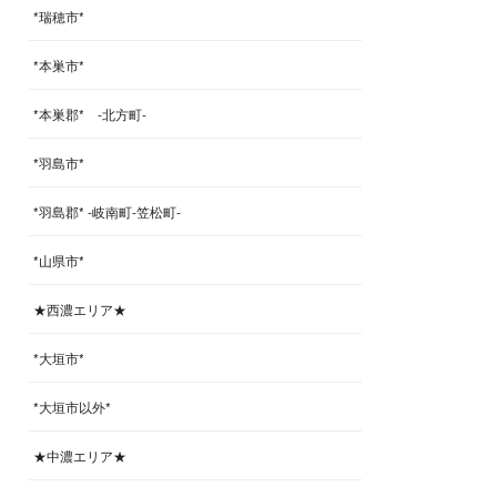
*瑞穂市*
*本巣市*
*本巣郡* -北方町-
*羽島市*
*羽島郡* -岐南町-笠松町-
*山県市*
★西濃エリア★
*大垣市*
*大垣市以外*
★中濃エリア★