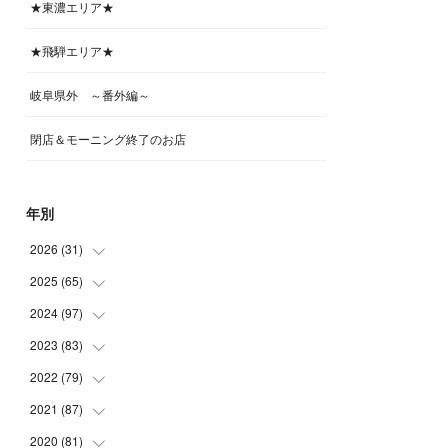
★東濃エリア★
★飛騨エリア★
岐阜県外 ～番外編～
閉店＆モーニング終了のお店
年別
2026
(
31
)
2025
(
65
(
4
)
)
(
4
)
2024
(
97
(
5
)
)
(
5
)
(
6
)
2023
(
83
(
5
)
)
(
4
)
(
6
)
(
7
)
2022
(
79
(
6
)
)
(
5
)
(
6
)
(
7
)
(
7
)
2021
(
87
(
4
)
)
(
4
)
(
5
)
(
8
)
(
7
)
(
8
)
2020
(
81
(
12
)
)