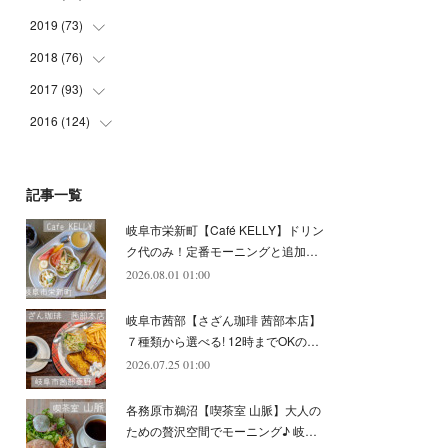
(
5
)
(
4
)
(
9
)
(
9
)
(
10
)
(
9
)
2019
(
73
(
10
)
)
(
5
)
(
8
)
(
8
)
(
7
)
(
11
)
(
11
)
2018
(
76
(
4
)
)
(
7
)
(
11
)
(
7
)
(
8
)
(
1
)
(
8
)
(
6
)
2017
(
93
(
9
)
)
(
4
)
(
8
)
(
7
)
(
9
)
(
6
)
(
7
)
(
4
)
(
3
)
2016
(
124
(
7
)
)
(
5
)
(
8
)
(
7
)
(
7
)
(
12
)
(
6
)
(
8
)
(
5
)
(
6
)
(
10
)
(
5
)
(
10
)
(
6
)
(
7
)
(
7
)
(
7
)
(
8
)
(
4
)
(
6
)
(
12
)
記事一覧
(
7
)
(
6
)
(
5
)
(
9
)
(
11
)
(
7
)
(
4
)
(
7
)
(
5
)
(
10
)
岐阜市栄新町【Café KELLY】ドリン
(
10
)
(
6
)
(
4
)
(
7
)
(
5
)
(
5
)
(
8
)
(
8
)
(
10
)
ク代のみ！定番モーニングと追加…
(
8
)
(
6
)
(
9
)
(
1
)
(
4
)
(
7
)
2026.08.01 01:00
(
8
)
(
12
)
(
2
)
(
8
)
(
4
)
(
6
)
(
8
)
(
16
)
岐阜市茜部【さざん珈琲 茜部本店】
(
4
)
(
10
)
(
5
)
(
9
)
(
9
)
７種類から選べる! 12時までOKの…
2026.07.25 01:00
(
7
)
(
10
)
(
6
)
(
9
)
(
13
)
(
6
)
(
8
)
(
9
)
(
8
)
各務原市鵜沼【喫茶室 山脈】大人の
(
8
)
(
7
)
ための贅沢空間でモーニング♪ 岐…
(
6
)