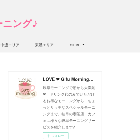
モーニング♪
中濃エリア
東濃エリア
MORE
LOVE ❤ Gifu Morning 愛すべき岐阜モーニング♪
岐阜モーニングで朝から大満足
❤ ドリンク代のみでいただけ
るお得なモーニングから、ちょ
っとリッチなスペシャルモーニ
ングまで。岐阜の喫茶店・カフ
ェ…様々な岐阜モーニングサー
ビスを紹介します♪
フォロー