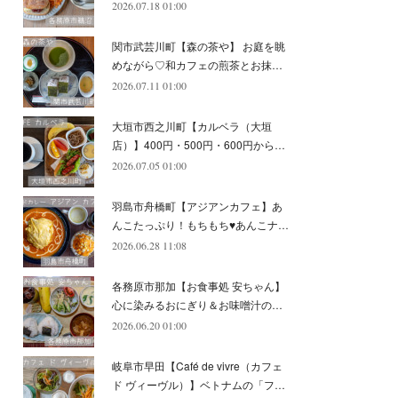
2026.07.18 01:00
(
11
)
(
12
)
(
6
)
関市武芸川町【森の茶や】 お庭を眺
めながら♡和カフェの煎茶とお抹…
2026.07.11 01:00
大垣市西之川町【カルベラ（大垣
店）】400円・500円・600円から…
2026.07.05 01:00
羽島市舟橋町【アジアンカフェ】あ
んこたっぷり！もちもち♥あんこナ…
2026.06.28 11:08
各務原市那加【お食事処 安ちゃん】
心に染みるおにぎり＆お味噌汁の…
2026.06.20 01:00
岐阜市早田【Café de vivre（カフェ
ド ヴィーヴル）】ベトナムの「フ…