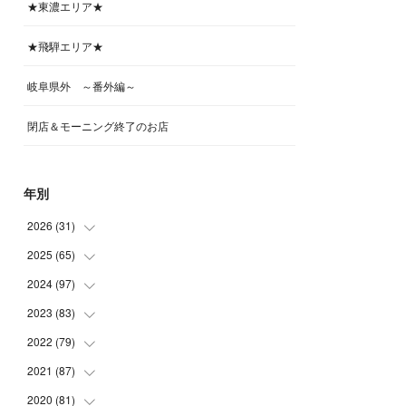
★東濃エリア★
★飛騨エリア★
岐阜県外 ～番外編～
閉店＆モーニング終了のお店
年別
2026
(
31
)
2025
(
65
(
4
)
)
(
4
)
2024
(
97
(
5
)
)
(
5
)
(
6
)
2023
(
83
(
5
)
)
(
4
)
(
6
)
(
7
)
2022
(
79
(
6
)
)
(
5
)
(
6
)
(
7
)
(
7
)
2021
(
87
(
4
)
)
(
4
)
(
5
)
(
8
)
(
7
)
(
8
)
2020
(
81
(
12
)
)