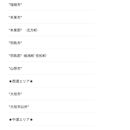
*瑞穂市*
*本巣市*
*本巣郡* -北方町-
*羽島市*
*羽島郡* -岐南町-笠松町-
*山県市*
★西濃エリア★
*大垣市*
*大垣市以外*
★中濃エリア★