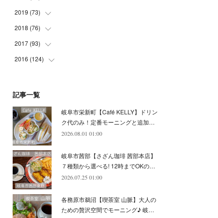
(
5
)
(
4
)
(
9
)
(
9
)
(
10
)
(
9
)
2019
(
73
(
10
)
)
(
5
)
(
8
)
(
8
)
(
7
)
(
11
)
(
11
)
2018
(
76
(
4
)
)
(
7
)
(
11
)
(
7
)
(
8
)
(
1
)
(
8
)
(
6
)
2017
(
93
(
9
)
)
(
4
)
(
8
)
(
7
)
(
9
)
(
6
)
(
7
)
(
4
)
(
3
)
2016
(
124
(
7
)
)
(
5
)
(
8
)
(
7
)
(
7
)
(
12
)
(
6
)
(
8
)
(
5
)
(
6
)
(
10
)
(
5
)
(
10
)
(
6
)
(
7
)
(
7
)
(
7
)
(
8
)
(
4
)
(
6
)
(
12
)
記事一覧
(
7
)
(
6
)
(
5
)
(
9
)
(
11
)
(
7
)
(
4
)
(
7
)
(
5
)
(
10
)
岐阜市栄新町【Café KELLY】ドリン
(
10
)
(
6
)
(
4
)
(
7
)
(
5
)
(
5
)
(
8
)
(
8
)
(
10
)
ク代のみ！定番モーニングと追加…
(
8
)
(
6
)
(
9
)
(
1
)
(
4
)
(
7
)
2026.08.01 01:00
(
8
)
(
12
)
(
2
)
(
8
)
(
4
)
(
6
)
(
8
)
(
16
)
岐阜市茜部【さざん珈琲 茜部本店】
(
4
)
(
10
)
(
5
)
(
9
)
(
9
)
７種類から選べる! 12時までOKの…
2026.07.25 01:00
(
7
)
(
10
)
(
6
)
(
9
)
(
13
)
(
6
)
(
8
)
(
9
)
(
8
)
各務原市鵜沼【喫茶室 山脈】大人の
(
8
)
(
7
)
ための贅沢空間でモーニング♪ 岐…
(
6
)