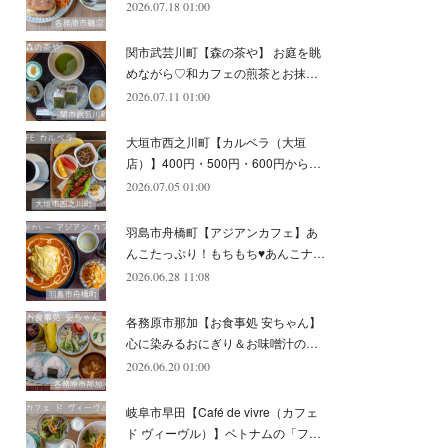
2026.07.18 01:00
(
11
)
(
12
)
(
6
)
関市武芸川町【森の茶や】 お庭を眺
めながら♡和カフェの煎茶とお抹…
2026.07.11 01:00
大垣市西之川町【カルベラ（大垣
店）】400円・500円・600円から…
2026.07.05 01:00
羽島市舟橋町【アジアンカフェ】あ
んこたっぷり！もちもち♥あんこナ…
2026.06.28 11:08
各務原市那加【お食事処 安ちゃん】
心に染みるおにぎり＆お味噌汁の…
2026.06.20 01:00
岐阜市早田【Café de vivre（カフェ
ド ヴィーヴル）】ベトナムの「フ…