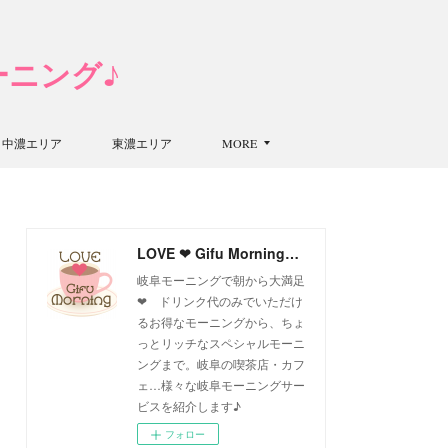
モーニング♪
中濃エリア
東濃エリア
MORE
LOVE ❤ Gifu Morning 愛すべき岐阜モーニング♪
岐阜モーニングで朝から大満足
❤ ドリンク代のみでいただけ
るお得なモーニングから、ちょ
っとリッチなスペシャルモーニ
ングまで。岐阜の喫茶店・カフ
ェ…様々な岐阜モーニングサー
ビスを紹介します♪
フォロー