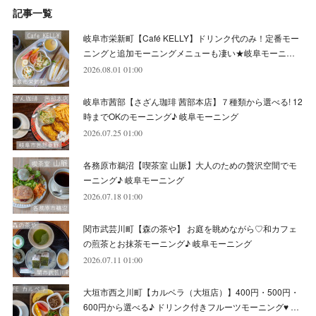
記事一覧
(
5
)
(
10
)
(
6
)
(
7
)
(
7
)
(
7
)
(
8
)
(
4
)
(
6
)
(
12
)
岐阜市栄新町【Café KELLY】ドリンク代のみ！定番モー
(
7
)
(
6
)
(
5
)
(
9
)
(
11
)
(
7
)
(
4
)
ニングと追加モーニングメニューも凄い★岐阜モーニ…
(
7
)
(
5
)
(
10
)
2026.08.01 01:00
(
10
)
(
6
)
(
4
)
(
7
)
(
5
)
(
5
)
(
8
)
(
8
)
(
10
)
岐阜市茜部【さざん珈琲 茜部本店】７種類から選べる! 12
(
8
)
(
6
)
(
9
)
(
1
)
(
4
)
(
7
)
(
8
)
(
12
)
時までOKのモーニング♪ 岐阜モーニング
2026.07.25 01:00
(
2
)
(
8
)
(
4
)
(
6
)
(
8
)
(
16
)
各務原市鵜沼【喫茶室 山脈】大人のための贅沢空間でモ
(
4
)
(
10
)
(
5
)
(
9
)
(
9
)
ーニング♪ 岐阜モーニング
2026.07.18 01:00
(
7
)
(
10
)
(
6
)
(
9
)
(
13
)
関市武芸川町【森の茶や】 お庭を眺めながら♡和カフェ
(
6
)
(
8
)
(
9
)
(
8
)
の煎茶とお抹茶モーニング♪ 岐阜モーニング
2026.07.11 01:00
(
8
)
(
7
)
(
6
)
大垣市西之川町【カルベラ（大垣店）】400円・500円・
(
11
)
(
12
)
600円から選べる♪ ドリンク付きフルーツモーニング♥ …