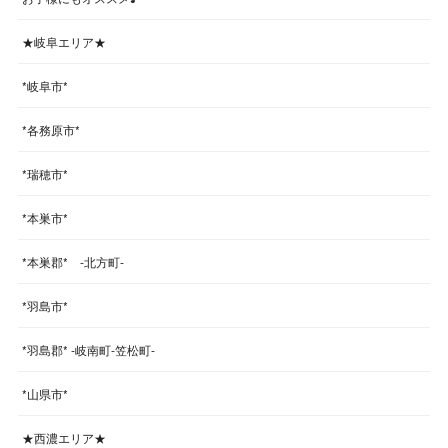
★岐阜エリア★
*岐阜市*
*各務原市*
*瑞穂市*
*本巣市*
*本巣郡* -北方町-
*羽島市*
*羽島郡* -岐南町-笠松町-
*山県市*
★西濃エリア★