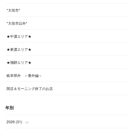
*大垣市*
*大垣市以外*
★中濃エリア★
★東濃エリア★
★飛騨エリア★
岐阜県外 ～番外編～
閉店＆モーニング終了のお店
年別
2026
(
31
)