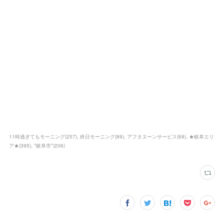
11時過ぎてもモーニング
(
257
)
終日モーニング
(
89
)
アフタヌーンサービス
(
69
)
★岐阜エリ
ア★
(
395
)
*岐阜市*
(
206
)