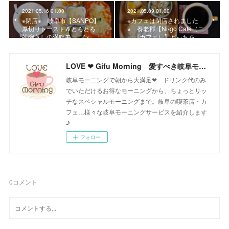
2021.05.16 01:00
2021.05.09 01:00
※閉店※ 岐阜市【SANPO】
※カフェは閉店されました
厚切りトースト＆とろとろ
※ 養老郡【Ni-go Café（ニ
茶碗蒸しの満腹モーニン…
ーゴカフェ）】どっちを…
LOVE ❤ Gifu Morning 愛すべき岐阜モーニング♪
岐阜モーニングで朝から大満足❤ ドリンク代のみ
でいただけるお得なモーニングから、ちょっとリッ
チなスペシャルモーニングまで。岐阜の喫茶店・カ
フェ…様々な岐阜モーニングサービスを紹介します
♪
フォロー
0
コメント