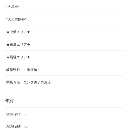
*大垣市*
*大垣市以外*
★中濃エリア★
★東濃エリア★
★飛騨エリア★
岐阜県外 ～番外編～
閉店＆モーニング終了のお店
年別
2026
(
31
)
(
4
)
2025
(
65
)