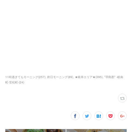
11時過ぎてもモーニング
(
257
)
終日モーニング
(
89
)
★岐阜エリア★
(
395
)
*羽島郡* -岐南
町-笠松町-
(
24
)