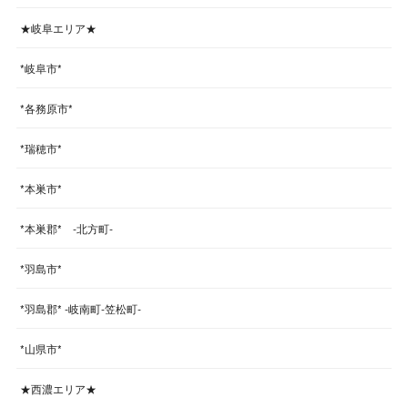
★岐阜エリア★
*岐阜市*
*各務原市*
*瑞穂市*
*本巣市*
*本巣郡* -北方町-
*羽島市*
*羽島郡* -岐南町-笠松町-
*山県市*
★西濃エリア★