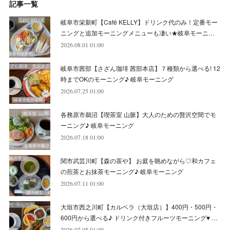
記事一覧
(
5
)
(
10
)
(
6
)
(
7
)
(
7
)
(
7
)
(
8
)
(
4
)
(
6
)
(
12
)
岐阜市栄新町【Café KELLY】ドリンク代のみ！定番モー
(
7
)
(
6
)
(
5
)
(
9
)
(
11
)
(
7
)
(
4
)
ニングと追加モーニングメニューも凄い★岐阜モーニ…
(
7
)
(
5
)
(
10
)
2026.08.01 01:00
(
10
)
(
6
)
(
4
)
(
7
)
(
5
)
(
5
)
(
8
)
(
8
)
(
10
)
岐阜市茜部【さざん珈琲 茜部本店】７種類から選べる! 12
(
8
)
(
6
)
(
9
)
(
1
)
(
4
)
(
7
)
(
8
)
(
12
)
時までOKのモーニング♪ 岐阜モーニング
2026.07.25 01:00
(
2
)
(
8
)
(
4
)
(
6
)
(
8
)
(
16
)
各務原市鵜沼【喫茶室 山脈】大人のための贅沢空間でモ
(
4
)
(
10
)
(
5
)
(
9
)
(
9
)
ーニング♪ 岐阜モーニング
2026.07.18 01:00
(
7
)
(
10
)
(
6
)
(
9
)
(
13
)
関市武芸川町【森の茶や】 お庭を眺めながら♡和カフェ
(
6
)
(
8
)
(
9
)
(
8
)
の煎茶とお抹茶モーニング♪ 岐阜モーニング
2026.07.11 01:00
(
8
)
(
7
)
(
6
)
大垣市西之川町【カルベラ（大垣店）】400円・500円・
(
11
)
(
12
)
600円から選べる♪ ドリンク付きフルーツモーニング♥ …
(
6
)
2026.07.05 01:00