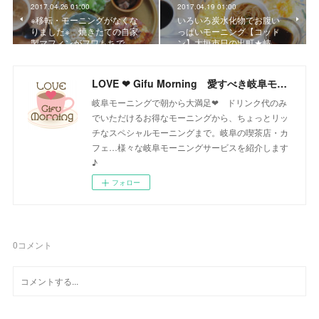
2017.04.26 01:00
2017.04.19 01:00
※移転・モーニングがなくな
いろいろ炭水化物でお腹い
りました※ 焼きたての自家
っぱいモーニング【コット
製マフィンがフワもちで…
ン】大垣市日の出町★岐…
LOVE ❤ Gifu Morning 愛すべき岐阜モーニング♪
岐阜モーニングで朝から大満足❤ ドリンク代のみ
でいただけるお得なモーニングから、ちょっとリッ
チなスペシャルモーニングまで。岐阜の喫茶店・カ
フェ…様々な岐阜モーニングサービスを紹介します
♪
フォロー
0
コメント