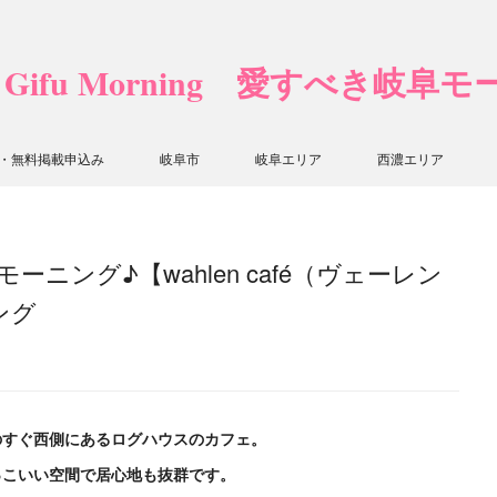
❤ Gifu Morning 愛すべき岐阜
・無料掲載申込み
岐阜市
岐阜エリア
西濃エリア
ング♪【wahlen café（ヴェーレン
ング
のすぐ西側にあるログハウスのカフェ。
っこいい空間で居心地も抜群です。