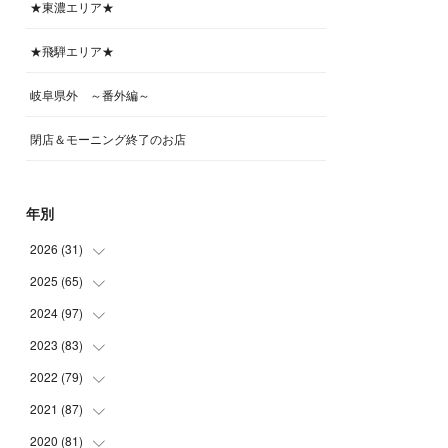
★東濃エリア★
★飛騨エリア★
岐阜県外 ～番外編～
閉店＆モーニング終了のお店
年別
2026
(
31
)
2025
(
65
(
4
)
)
(
4
)
2024
(
97
(
5
)
)
(
5
)
(
6
)
2023
(
83
(
5
)
)
(
4
)
(
6
)
(
7
)
2022
(
79
(
6
)
)
(
5
)
(
6
)
(
7
)
(
7
)
2021
(
87
(
4
)
)
(
4
)
(
5
)
(
8
)
(
7
)
(
8
)
2020
(
81
(
12
)
)