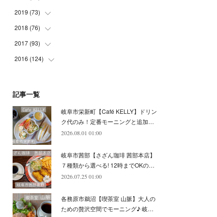
(
5
)
(
4
)
(
9
)
(
9
)
(
10
)
(
9
)
2019
(
73
(
10
)
)
(
5
)
(
8
)
(
8
)
(
7
)
(
11
)
(
11
)
2018
(
76
(
4
)
)
(
7
)
(
11
)
(
7
)
(
8
)
(
1
)
(
8
)
(
6
)
2017
(
93
(
9
)
)
(
4
)
(
8
)
(
7
)
(
9
)
(
6
)
(
7
)
(
4
)
(
3
)
2016
(
124
(
7
)
)
(
5
)
(
8
)
(
7
)
(
7
)
(
12
)
(
6
)
(
8
)
(
5
)
(
6
)
(
10
)
(
5
)
(
10
)
(
6
)
(
7
)
(
7
)
(
7
)
(
8
)
(
4
)
(
6
)
(
12
)
記事一覧
(
7
)
(
6
)
(
5
)
(
9
)
(
11
)
(
7
)
(
4
)
(
7
)
(
5
)
(
10
)
岐阜市栄新町【Café KELLY】ドリン
(
10
)
(
6
)
(
4
)
(
7
)
(
5
)
(
5
)
(
8
)
(
8
)
(
10
)
ク代のみ！定番モーニングと追加…
(
8
)
(
6
)
(
9
)
(
1
)
(
4
)
(
7
)
2026.08.01 01:00
(
8
)
(
12
)
(
2
)
(
8
)
(
4
)
(
6
)
(
8
)
(
16
)
岐阜市茜部【さざん珈琲 茜部本店】
(
4
)
(
10
)
(
5
)
(
9
)
(
9
)
７種類から選べる! 12時までOKの…
2026.07.25 01:00
(
7
)
(
10
)
(
6
)
(
9
)
(
13
)
(
6
)
(
8
)
(
9
)
(
8
)
各務原市鵜沼【喫茶室 山脈】大人の
(
8
)
(
7
)
ための贅沢空間でモーニング♪ 岐…
(
6
)