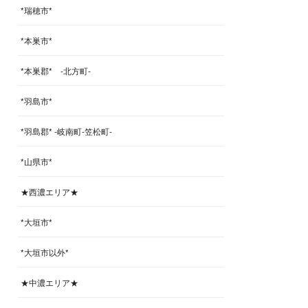
*瑞穂市*
*本巣市*
*本巣郡* -北方町-
*羽島市*
*羽島郡* -岐南町-笠松町-
*山県市*
★西濃エリア★
*大垣市*
*大垣市以外*
★中濃エリア★