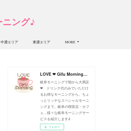
モーニング♪
中濃エリア
東濃エリア
MORE
LOVE ❤ Gifu Morning 愛すべき岐阜モーニング♪
岐阜モーニングで朝から大満足
❤ ドリンク代のみでいただけ
るお得なモーニングから、ちょ
っとリッチなスペシャルモーニ
ングまで。岐阜の喫茶店・カフ
ェ…様々な岐阜モーニングサー
ビスを紹介します♪
フォロー