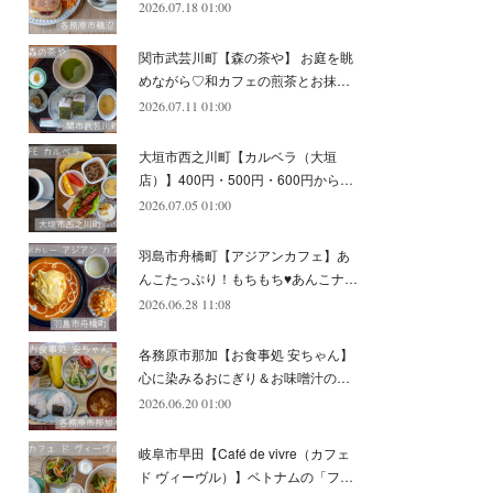
2026.07.18 01:00
(
11
)
(
12
)
(
6
)
関市武芸川町【森の茶や】 お庭を眺
めながら♡和カフェの煎茶とお抹…
2026.07.11 01:00
大垣市西之川町【カルベラ（大垣
店）】400円・500円・600円から…
2026.07.05 01:00
羽島市舟橋町【アジアンカフェ】あ
んこたっぷり！もちもち♥あんこナ…
2026.06.28 11:08
各務原市那加【お食事処 安ちゃん】
心に染みるおにぎり＆お味噌汁の…
2026.06.20 01:00
岐阜市早田【Café de vivre（カフェ
ド ヴィーヴル）】ベトナムの「フ…