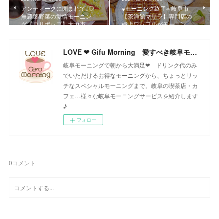
アンティークに囲まれて‥♡
※モーニング終了※ 岐阜市
無農薬野菜の愛情モーニン
【茶洋館マサラ】専門店の
グ【ロリポップ】大垣市…
極上ワッフルがモーニン…
LOVE ❤ Gifu Morning 愛すべき岐阜モーニング♪
岐阜モーニングで朝から大満足❤ ドリンク代のみ
でいただけるお得なモーニングから、ちょっとリッ
チなスペシャルモーニングまで。岐阜の喫茶店・カ
フェ…様々な岐阜モーニングサービスを紹介します
♪
フォロー
0
コメント