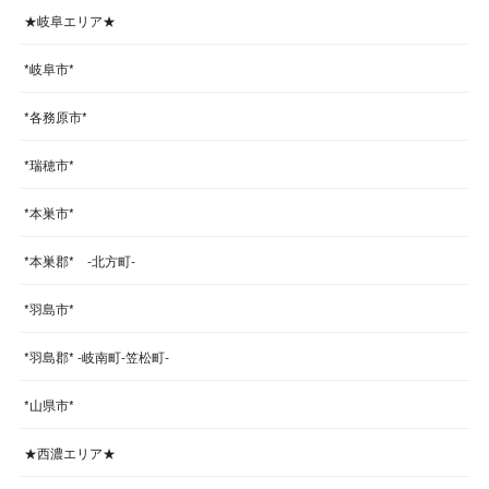
★岐阜エリア★
*岐阜市*
*各務原市*
*瑞穂市*
*本巣市*
*本巣郡* -北方町-
*羽島市*
*羽島郡* -岐南町-笠松町-
*山県市*
★西濃エリア★