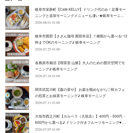
(
6
)
(
7
)
(
7
)
(
7
)
(
8
)
(
4
)
(
6
)
(
12
)
岐阜市栄新町【Café KELLY】ドリンク代のみ！定番モー
(
7
)
(
6
)
(
5
)
(
9
)
(
11
)
(
7
)
(
4
)
ニングと追加モーニングメニューも凄い★岐阜モーニ…
(
7
)
(
5
)
(
10
)
2026.08.01 01:00
(
10
)
(
6
)
(
4
)
(
7
)
(
5
)
(
5
)
(
8
)
(
8
)
(
10
)
岐阜市茜部【さざん珈琲 茜部本店】７種類から選べる! 12
(
8
)
(
6
)
(
9
)
(
1
)
(
4
)
(
7
)
(
8
)
(
12
)
時までOKのモーニング♪ 岐阜モーニング
2026.07.25 01:00
(
2
)
(
8
)
(
4
)
(
6
)
(
8
)
(
16
)
各務原市鵜沼【喫茶室 山脈】大人のための贅沢空間でモ
(
4
)
(
10
)
(
5
)
(
9
)
(
9
)
ーニング♪ 岐阜モーニング
2026.07.18 01:00
(
7
)
(
10
)
(
6
)
(
9
)
(
13
)
関市武芸川町【森の茶や】 お庭を眺めながら♡和カフェ
(
6
)
(
8
)
(
9
)
(
8
)
の煎茶とお抹茶モーニング♪ 岐阜モーニング
2026.07.11 01:00
(
8
)
(
7
)
(
6
)
大垣市西之川町【カルベラ（大垣店）】400円・500円・
(
11
)
(
12
)
600円から選べる♪ ドリンク付きフルーツモーニング♥ …
(
6
)
2026.07.05 01:00