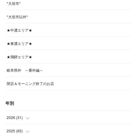
*大垣市*
*大垣市以外*
★中濃エリア★
★東濃エリア★
★飛騨エリア★
岐阜県外 ～番外編～
閉店＆モーニング終了のお店
年別
2026
(
31
)
(
4
)
2025
(
65
)