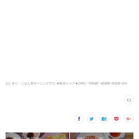
おにぎり・ごはん系モーニング
(
77
)
★岐阜エリア★
(
395
)
*羽島郡* -岐南町-笠松町-
(
24
)
2021.12.19 01:00
2021.12.12 01:00