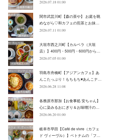
2026.07.18 01:00
(
11
)
(
12
)
(
6
)
関市武芸川町【森の茶や】 お庭を眺
めながら♡和カフェの煎茶とお抹…
2026.07.11 01:00
大垣市西之川町【カルベラ（大垣
店）】400円・500円・600円から…
2026.07.05 01:00
羽島市舟橋町【アジアンカフェ】あ
んこたっぷり！もちもち♥あんこナ…
2026.06.28 11:08
各務原市那加【お食事処 安ちゃん】
心に染みるおにぎり＆お味噌汁の…
2026.06.20 01:00
岐阜市早田【Café de vivre（カフェ
ド ヴィーヴル）】ベトナムの「フ…