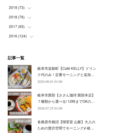
(
5
)
(
4
)
(
9
)
(
9
)
(
10
)
(
9
)
2019
(
73
(
10
)
)
(
5
)
(
8
)
(
8
)
(
7
)
(
11
)
(
11
)
2018
(
76
(
4
)
)
(
7
)
(
11
)
(
7
)
(
8
)
(
1
)
(
8
)
(
6
)
2017
(
93
(
9
)
)
(
4
)
(
8
)
(
7
)
(
9
)
(
6
)
(
7
)
(
4
)
(
3
)
2016
(
124
(
7
)
)
(
5
)
(
8
)
(
7
)
(
7
)
(
12
)
(
6
)
(
8
)
(
5
)
(
6
)
(
10
)
(
5
)
(
10
)
(
6
)
(
7
)
(
7
)
(
7
)
(
8
)
(
4
)
(
6
)
(
12
)
記事一覧
(
7
)
(
6
)
(
5
)
(
9
)
(
11
)
(
7
)
(
4
)
(
7
)
(
5
)
(
10
)
岐阜市栄新町【Café KELLY】ドリン
(
10
)
(
6
)
(
4
)
(
7
)
(
5
)
(
5
)
(
8
)
(
8
)
(
10
)
ク代のみ！定番モーニングと追加…
(
8
)
(
6
)
(
9
)
(
1
)
(
4
)
(
7
)
2026.08.01 01:00
(
8
)
(
12
)
(
2
)
(
8
)
(
4
)
(
6
)
(
8
)
(
16
)
岐阜市茜部【さざん珈琲 茜部本店】
(
4
)
(
10
)
(
5
)
(
9
)
(
9
)
７種類から選べる! 12時までOKの…
2026.07.25 01:00
(
7
)
(
10
)
(
6
)
(
9
)
(
13
)
(
6
)
(
8
)
(
9
)
(
8
)
各務原市鵜沼【喫茶室 山脈】大人の
(
8
)
(
7
)
ための贅沢空間でモーニング♪ 岐…
(
6
)