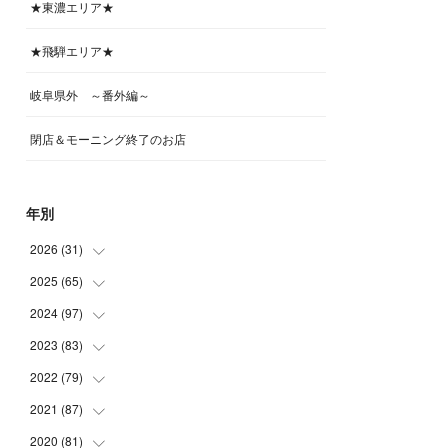
★東濃エリア★
★飛騨エリア★
岐阜県外 ～番外編～
閉店＆モーニング終了のお店
年別
2026
(
31
)
2025
(
65
(
4
)
)
(
4
)
2024
(
97
(
5
)
)
(
5
)
(
6
)
2023
(
83
(
5
)
)
(
4
)
(
6
)
(
7
)
2022
(
79
(
6
)
)
(
5
)
(
6
)
(
7
)
(
7
)
2021
(
87
(
4
)
)
(
4
)
(
5
)
(
8
)
(
7
)
(
8
)
2020
(
81
(
12
)
)