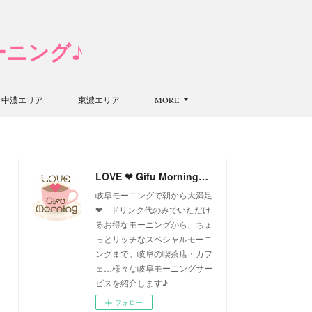
モーニング♪
中濃エリア
東濃エリア
MORE
LOVE ❤ Gifu Morning 愛すべき岐阜モーニング♪
岐阜モーニングで朝から大満足
❤ ドリンク代のみでいただけ
るお得なモーニングから、ちょ
っとリッチなスペシャルモーニ
ングまで。岐阜の喫茶店・カフ
ェ…様々な岐阜モーニングサー
ビスを紹介します♪
フォロー