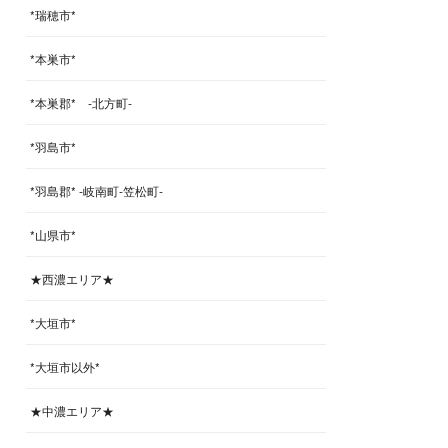
*瑞穂市*
*本巣市*
*本巣郡* -北方町-
*羽島市*
*羽島郡* -岐南町-笠松町-
*山県市*
★西濃エリア★
*大垣市*
*大垣市以外*
★中濃エリア★