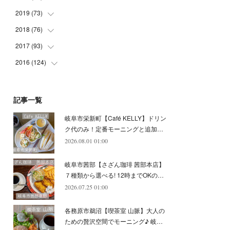
(
5
)
(
4
)
(
9
)
(
9
)
(
10
)
(
9
)
2019
(
73
(
10
)
)
(
5
)
(
8
)
(
8
)
(
7
)
(
11
)
(
11
)
2018
(
76
(
4
)
)
(
7
)
(
11
)
(
7
)
(
8
)
(
1
)
(
8
)
(
6
)
2017
(
93
(
9
)
)
(
4
)
(
8
)
(
7
)
(
9
)
(
6
)
(
7
)
(
4
)
(
3
)
2016
(
124
(
7
)
)
(
5
)
(
8
)
(
7
)
(
7
)
(
12
)
(
6
)
(
8
)
(
5
)
(
6
)
(
10
)
(
5
)
(
10
)
(
6
)
(
7
)
(
7
)
(
7
)
(
8
)
(
4
)
(
6
)
(
12
)
記事一覧
(
7
)
(
6
)
(
5
)
(
9
)
(
11
)
(
7
)
(
4
)
(
7
)
(
5
)
(
10
)
岐阜市栄新町【Café KELLY】ドリン
(
10
)
(
6
)
(
4
)
(
7
)
(
5
)
(
5
)
(
8
)
(
8
)
(
10
)
ク代のみ！定番モーニングと追加…
(
8
)
(
6
)
(
9
)
(
1
)
(
4
)
(
7
)
2026.08.01 01:00
(
8
)
(
12
)
(
2
)
(
8
)
(
4
)
(
6
)
(
8
)
(
16
)
岐阜市茜部【さざん珈琲 茜部本店】
(
4
)
(
10
)
(
5
)
(
9
)
(
9
)
７種類から選べる! 12時までOKの…
2026.07.25 01:00
(
7
)
(
10
)
(
6
)
(
9
)
(
13
)
(
6
)
(
8
)
(
9
)
(
8
)
各務原市鵜沼【喫茶室 山脈】大人の
(
8
)
(
7
)
ための贅沢空間でモーニング♪ 岐…
(
6
)