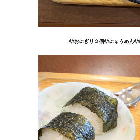
◎おにぎり２個◎にゅうめん◎ゆ