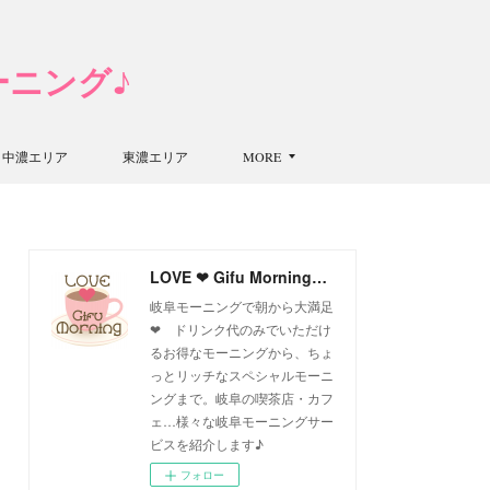
モーニング♪
中濃エリア
東濃エリア
MORE
LOVE ❤ Gifu Morning 愛すべき岐阜モーニング♪
岐阜モーニングで朝から大満足
❤ ドリンク代のみでいただけ
るお得なモーニングから、ちょ
っとリッチなスペシャルモーニ
ングまで。岐阜の喫茶店・カフ
ェ…様々な岐阜モーニングサー
ビスを紹介します♪
フォロー