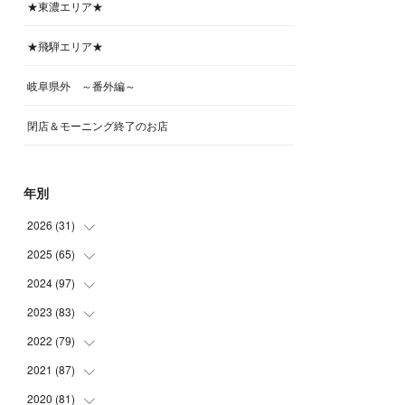
★東濃エリア★
★飛騨エリア★
岐阜県外 ～番外編～
閉店＆モーニング終了のお店
年別
2026
(
31
)
2025
(
65
(
4
)
)
(
4
)
2024
(
97
(
5
)
)
(
5
)
(
6
)
2023
(
83
(
5
)
)
(
4
)
(
6
)
(
7
)
2022
(
79
(
6
)
)
(
5
)
(
6
)
(
7
)
(
7
)
2021
(
87
(
4
)
)
(
4
)
(
5
)
(
8
)
(
7
)
(
8
)
2020
(
81
(
12
)
)