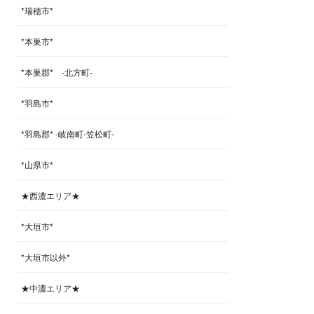
*瑞穂市*
*本巣市*
*本巣郡* -北方町-
*羽島市*
*羽島郡* -岐南町-笠松町-
*山県市*
★西濃エリア★
*大垣市*
*大垣市以外*
★中濃エリア★