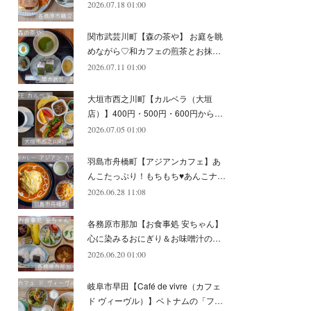
2026.07.18 01:00
(
11
)
(
12
)
(
6
)
関市武芸川町【森の茶や】 お庭を眺
めながら♡和カフェの煎茶とお抹…
2026.07.11 01:00
大垣市西之川町【カルベラ（大垣
店）】400円・500円・600円から…
2026.07.05 01:00
羽島市舟橋町【アジアンカフェ】あ
んこたっぷり！もちもち♥あんこナ…
2026.06.28 11:08
各務原市那加【お食事処 安ちゃん】
心に染みるおにぎり＆お味噌汁の…
2026.06.20 01:00
岐阜市早田【Café de vivre（カフェ
ド ヴィーヴル）】ベトナムの「フ…