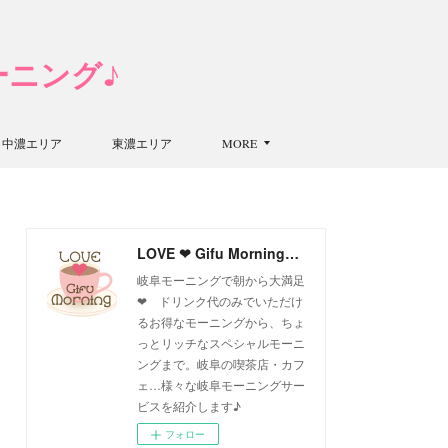
モーニング♪
中濃エリア
東濃エリア
MORE
LOVE ❤ Gifu Morning 愛すべき岐阜モーニング♪
岐阜モーニングで朝から大満足
❤ ドリンク代のみでいただけ
るお得なモーニングから、ちょ
っとリッチなスペシャルモーニ
ングまで。岐阜の喫茶店・カフ
ェ…様々な岐阜モーニングサー
ビスを紹介します♪
フォロー