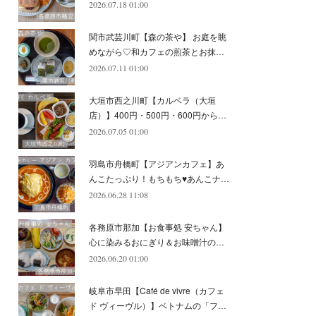
2026.07.18 01:00
(
11
)
(
12
)
(
6
)
関市武芸川町【森の茶や】 お庭を眺
めながら♡和カフェの煎茶とお抹…
2026.07.11 01:00
大垣市西之川町【カルベラ（大垣
店）】400円・500円・600円から…
2026.07.05 01:00
羽島市舟橋町【アジアンカフェ】あ
んこたっぷり！もちもち♥あんこナ…
2026.06.28 11:08
各務原市那加【お食事処 安ちゃん】
心に染みるおにぎり＆お味噌汁の…
2026.06.20 01:00
岐阜市早田【Café de vivre（カフェ
ド ヴィーヴル）】ベトナムの「フ…