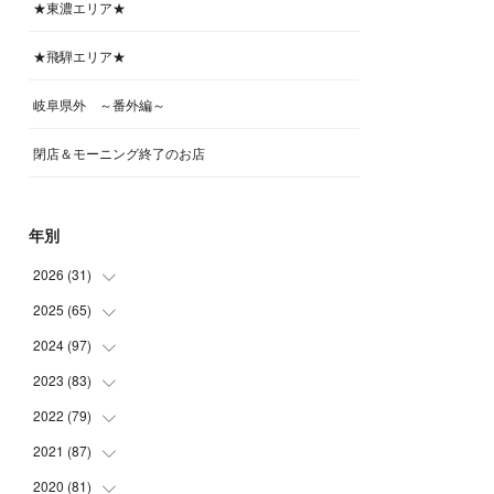
★東濃エリア★
★飛騨エリア★
岐阜県外 ～番外編～
閉店＆モーニング終了のお店
年別
2026
(
31
)
2025
(
65
(
4
)
)
(
4
)
2024
(
97
(
5
)
)
(
5
)
(
6
)
2023
(
83
(
5
)
)
(
4
)
(
6
)
(
7
)
2022
(
79
(
6
)
)
(
5
)
(
6
)
(
7
)
(
7
)
2021
(
87
(
4
)
)
(
4
)
(
5
)
(
8
)
(
7
)
(
8
)
2020
(
81
(
12
)
)