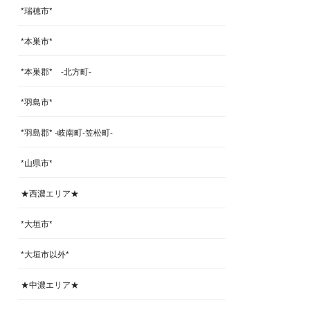
*瑞穂市*
*本巣市*
*本巣郡* -北方町-
*羽島市*
*羽島郡* -岐南町-笠松町-
*山県市*
★西濃エリア★
*大垣市*
*大垣市以外*
★中濃エリア★