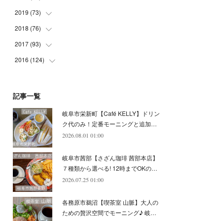
(
5
)
(
4
)
(
9
)
(
9
)
(
10
)
(
9
)
2019
(
73
(
10
)
)
(
5
)
(
8
)
(
8
)
(
7
)
(
11
)
(
11
)
2018
(
76
(
4
)
)
(
7
)
(
11
)
(
7
)
(
8
)
(
1
)
(
8
)
(
6
)
2017
(
93
(
9
)
)
(
4
)
(
8
)
(
7
)
(
9
)
(
6
)
(
7
)
(
4
)
(
3
)
2016
(
124
(
7
)
)
(
5
)
(
8
)
(
7
)
(
7
)
(
12
)
(
6
)
(
8
)
(
5
)
(
6
)
(
10
)
(
5
)
(
10
)
(
6
)
(
7
)
(
7
)
(
7
)
(
8
)
(
4
)
(
6
)
(
12
)
記事一覧
(
7
)
(
6
)
(
5
)
(
9
)
(
11
)
(
7
)
(
4
)
(
7
)
(
5
)
(
10
)
岐阜市栄新町【Café KELLY】ドリン
(
10
)
(
6
)
(
4
)
(
7
)
(
5
)
(
5
)
(
8
)
(
8
)
(
10
)
ク代のみ！定番モーニングと追加…
(
8
)
(
6
)
(
9
)
(
1
)
(
4
)
(
7
)
2026.08.01 01:00
(
8
)
(
12
)
(
2
)
(
8
)
(
4
)
(
6
)
(
8
)
(
16
)
岐阜市茜部【さざん珈琲 茜部本店】
(
4
)
(
10
)
(
5
)
(
9
)
(
9
)
７種類から選べる! 12時までOKの…
2026.07.25 01:00
(
7
)
(
10
)
(
6
)
(
9
)
(
13
)
(
6
)
(
8
)
(
9
)
(
8
)
各務原市鵜沼【喫茶室 山脈】大人の
(
8
)
(
7
)
ための贅沢空間でモーニング♪ 岐…
(
6
)