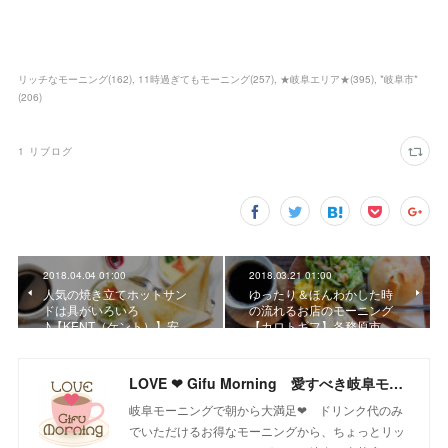
リッチなモーニング
(
162
)
11時過ぎてもモーニング
(
257
)
★岐阜エリア★
(
395
)
*岐阜市*
(
206
)
1
リブログ
2018.04.04 01:00
2018.03.21 01:00
人気の焼き立てホットサン
ゆったり＆ほんわかした時
ドは具がいろいろ
の流れるお店のモーニング
♪【KENT（ケント）】安…
【カロトギフ】各務原市…
LOVE ❤ Gifu Morning 愛すべき岐阜モーニング♪
岐阜モーニングで朝から大満足❤ ドリンク代のみ
でいただけるお得なモーニングから、ちょっとリッ