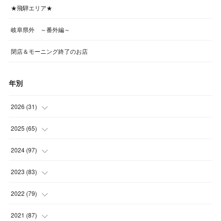
★飛騨エリア★
岐阜県外 ～番外編～
閉店＆モーニング終了のお店
年別
2026
(
31
)
(
4
)
2025
(
65
)
(
4
)
(
5
)
2024
(
97
)
(
5
)
(
6
)
(
5
)
2023
(
83
)
(
4
)
(
6
)
(
7
)
(
6
)
2022
(
79
)
(
5
)
(
6
)
(
7
)
(
7
)
(
4
)
2021
(
87
)