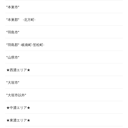
*本巣市*
*本巣郡* -北方町-
*羽島市*
*羽島郡* -岐南町-笠松町-
*山県市*
★西濃エリア★
*大垣市*
*大垣市以外*
★中濃エリア★
★東濃エリア★