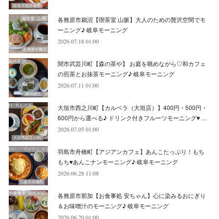
(
2
)
(
8
)
(
4
)
(
6
)
(
8
)
(
16
)
各務原市鵜沼【喫茶室 山脈】大人のための贅沢空間でモ
(
4
)
(
10
)
(
5
)
(
9
)
(
9
)
ーニング♪ 岐阜モーニング
2026.07.18 01:00
(
7
)
(
10
)
(
6
)
(
9
)
(
13
)
関市武芸川町【森の茶や】 お庭を眺めながら♡和カフェ
(
6
)
(
8
)
(
9
)
(
8
)
の煎茶とお抹茶モーニング♪ 岐阜モーニング
2026.07.11 01:00
(
8
)
(
7
)
(
6
)
大垣市西之川町【カルベラ（大垣店）】400円・500円・
(
11
)
(
12
)
600円から選べる♪ ドリンク付きフルーツモーニング♥ …
(
6
)
2026.07.05 01:00
羽島市舟橋町【アジアンカフェ】あんこたっぷり！もち
もち♥あんこナンモーニング♪ 岐阜モーニング
2026.06.28 11:08
各務原市那加【お食事処 安ちゃん】心に染みるおにぎり
＆お味噌汁のモーニング♪ 岐阜モーニング
2026.06.20 01:00