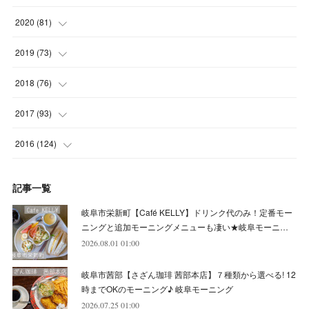
(
4
)
(
5
)
(
8
)
(
7
)
(
8
)
(
12
)
2020
(
81
)
(
5
)
(
4
)
(
9
)
(
9
)
(
10
)
(
9
)
(
10
)
2019
(
73
)
(
5
)
(
8
)
(
8
)
(
7
)
(
11
)
(
11
)
(
4
)
2018
(
76
)
(
7
)
(
11
)
(
7
)
(
8
)
(
1
)
(
8
)
(
6
)
(
9
)
2017
(
93
)
(
4
)
(
8
)
(
7
)
(
9
)
(
6
)
(
7
)
(
4
)
(
3
)
(
7
)
2016
(
124
)
(
5
)
(
8
)
(
7
)
(
7
)
(
12
)
(
6
)
(
8
)
(
5
)
(
6
)
(
10
)
記事一覧
(
5
)
(
10
)
(
6
)
(
7
)
(
7
)
(
7
)
(
8
)
(
4
)
(
6
)
(
12
)
岐阜市栄新町【Café KELLY】ドリンク代のみ！定番モー
(
7
)
(
6
)
(
5
)
(
9
)
(
11
)
(
7
)
(
4
)
ニングと追加モーニングメニューも凄い★岐阜モーニ…
(
7
)
(
5
)
(
10
)
2026.08.01 01:00
(
10
)
(
6
)
(
4
)
(
7
)
(
5
)
(
5
)
(
8
)
(
8
)
(
10
)
岐阜市茜部【さざん珈琲 茜部本店】７種類から選べる! 12
(
8
)
(
6
)
(
9
)
(
1
)
(
4
)
(
7
)
(
8
)
(
12
)
時までOKのモーニング♪ 岐阜モーニング
2026.07.25 01:00