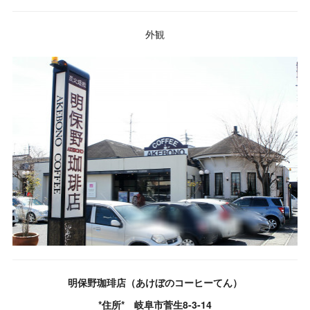
外観
明保野珈琲店（あけぼのコーヒーてん）
*住所* 岐阜市菅生8-3-14