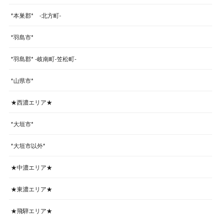
*本巣郡* -北方町-
*羽島市*
*羽島郡* -岐南町-笠松町-
*山県市*
★西濃エリア★
*大垣市*
*大垣市以外*
★中濃エリア★
★東濃エリア★
★飛騨エリア★