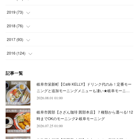
(
5
)
(
4
)
(
9
)
(
9
)
(
10
)
(
9
)
(
10
)
2019
(
73
)
(
5
)
(
8
)
(
8
)
(
7
)
(
11
)
(
11
)
(
4
)
2018
(
76
)
(
7
)
(
11
)
(
7
)
(
8
)
(
1
)
(
8
)
(
6
)
(
9
)
2017
(
93
)
(
4
)
(
8
)
(
7
)
(
9
)
(
6
)
(
7
)
(
4
)
(
3
)
(
7
)
2016
(
124
)
(
5
)
(
8
)
(
7
)
(
7
)
(
12
)
(
6
)
(
8
)
(
5
)
(
6
)
(
10
)
記事一覧
(
5
)
(
10
)
(
6
)
(
7
)
(
7
)
(
7
)
(
8
)
(
4
)
(
6
)
(
12
)
岐阜市栄新町【Café KELLY】ドリンク代のみ！定番モー
(
7
)
(
6
)
(
5
)
(
9
)
(
11
)
(
7
)
(
4
)
ニングと追加モーニングメニューも凄い★岐阜モーニ…
(
7
)
(
5
)
(
10
)
2026.08.01 01:00
(
10
)
(
6
)
(
4
)
(
7
)
(
5
)
(
5
)
(
8
)
(
8
)
(
10
)
岐阜市茜部【さざん珈琲 茜部本店】７種類から選べる! 12
(
8
)
(
6
)
(
9
)
(
1
)
(
4
)
(
7
)
(
8
)
(
12
)
時までOKのモーニング♪ 岐阜モーニング
2026.07.25 01:00
(
2
)
(
8
)
(
4
)
(
6
)
(
8
)
(
16
)