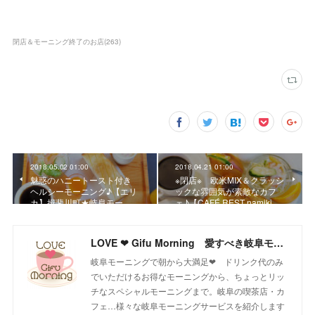
閉店＆モーニング終了のお店
(
263
)
2018.05.02 01:00
2018.04.21 01:00
魅惑のハニートースト付き
※閉店※ 欧米MIX＆クラッシ
ヘルシーモーニング♪【エリ
ックな雰囲気が素敵なカフ
カ】揖斐川町★岐阜モー…
ェ♪【CAFÉ REST namiki…
LOVE ❤ Gifu Morning 愛すべき岐阜モーニング♪
岐阜モーニングで朝から大満足❤ ドリンク代のみ
でいただけるお得なモーニングから、ちょっとリッ
チなスペシャルモーニングまで。岐阜の喫茶店・カ
フェ…様々な岐阜モーニングサービスを紹介します