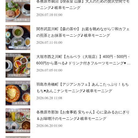
各務原市鵜沼【喫茶室 山脈】大人のための贅沢空間でモ
(
4
)
(
10
)
(
5
)
(
9
)
(
9
)
ーニング♪ 岐阜モーニング
2026.07.18 01:00
(
7
)
(
10
)
(
6
)
(
9
)
(
13
)
関市武芸川町【森の茶や】 お庭を眺めながら♡和カフェ
(
6
)
(
8
)
(
9
)
(
8
)
の煎茶とお抹茶モーニング♪ 岐阜モーニング
2026.07.11 01:00
(
8
)
(
7
)
(
6
)
大垣市西之川町【カルベラ（大垣店）】400円・500円・
(
11
)
(
12
)
600円から選べる♪ ドリンク付きフルーツモーニング♥ …
(
6
)
2026.07.05 01:00
羽島市舟橋町【アジアンカフェ】あんこたっぷり！もち
もち♥あんこナンモーニング♪ 岐阜モーニング
2026.06.28 11:08
各務原市那加【お食事処 安ちゃん】心に染みるおにぎり
＆お味噌汁のモーニング♪ 岐阜モーニング
2026.06.20 01:00