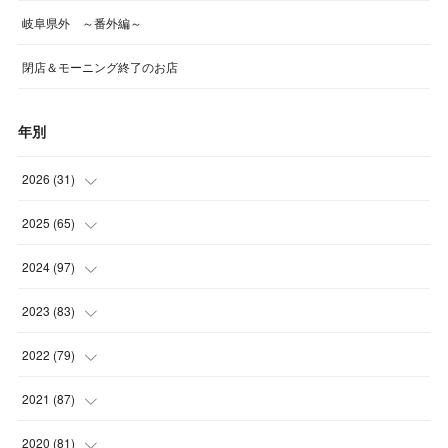
岐阜県外 ～番外編～
閉店＆モーニング終了のお店
年別
2026
(
31
)
(
4
)
2025
(
65
)
(
4
)
(
5
)
2024
(
97
)
(
5
)
(
6
)
(
5
)
2023
(
83
)
(
4
)
(
6
)
(
7
)
(
6
)
2022
(
79
)
(
5
)
(
6
)
(
7
)
(
7
)
(
4
)
2021
(
87
)
(
4
)
(
5
)
(
8
)
(
7
)
(
8
)
(
12
)
2020
(
81
)