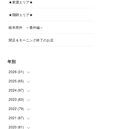
★東濃エリア★
★飛騨エリア★
岐阜県外 ～番外編～
閉店＆モーニング終了のお店
年別
2026
(
31
)
2025
(
65
(
4
)
)
(
4
)
2024
(
97
(
5
)
)
(
5
)
(
6
)
2023
(
83
(
5
)
)
(
4
)
(
6
)
(
7
)
2022
(
79
(
6
)
)
(
5
)
(
6
)
(
7
)
(
7
)
2021
(
87
(
4
)
)
(
4
)
(
5
)
(
8
)
(
7
)
(
8
)
2020
(
81
(
12
)
)