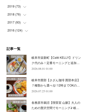
(
5
)
(
4
)
(
9
)
(
9
)
(
10
)
(
9
)
2019
(
73
(
10
)
)
(
5
)
(
8
)
(
8
)
(
7
)
(
11
)
(
11
)
2018
(
76
(
4
)
)
(
7
)
(
11
)
(
7
)
(
8
)
(
1
)
(
8
)
(
6
)
2017
(
93
(
9
)
)
(
4
)
(
8
)
(
7
)
(
9
)
(
6
)
(
7
)
(
4
)
(
3
)
2016
(
124
(
7
)
)
(
5
)
(
8
)
(
7
)
(
7
)
(
12
)
(
6
)
(
8
)
(
5
)
(
6
)
(
10
)
(
5
)
(
10
)
(
6
)
(
7
)
(
7
)
(
7
)
(
8
)
(
4
)
(
6
)
(
12
)
記事一覧
(
7
)
(
6
)
(
5
)
(
9
)
(
11
)
(
7
)
(
4
)
(
7
)
(
5
)
(
10
)
岐阜市栄新町【Café KELLY】ドリン
(
10
)
(
6
)
(
4
)
(
7
)
(
5
)
(
5
)
(
8
)
(
8
)
(
10
)
ク代のみ！定番モーニングと追加…
(
8
)
(
6
)
(
9
)
(
1
)
(
4
)
(
7
)
2026.08.01 01:00
(
8
)
(
12
)
(
2
)
(
8
)
(
4
)
(
6
)
(
8
)
(
16
)
岐阜市茜部【さざん珈琲 茜部本店】
(
4
)
(
10
)
(
5
)
(
9
)
(
9
)
７種類から選べる! 12時までOKの…
2026.07.25 01:00
(
7
)
(
10
)
(
6
)
(
9
)
(
13
)
(
6
)
(
8
)
(
9
)
(
8
)
各務原市鵜沼【喫茶室 山脈】大人の
(
8
)
(
7
)
ための贅沢空間でモーニング♪ 岐…
(
6
)