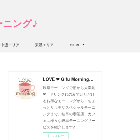
モーニング♪
中濃エリア
東濃エリア
MORE
LOVE ❤ Gifu Morning 愛すべき岐阜モーニング♪
岐阜モーニングで朝から大満足
❤ ドリンク代のみでいただけ
るお得なモーニングから、ちょ
っとリッチなスペシャルモーニ
ングまで。岐阜の喫茶店・カフ
ェ…様々な岐阜モーニングサー
ビスを紹介します♪
フォロー