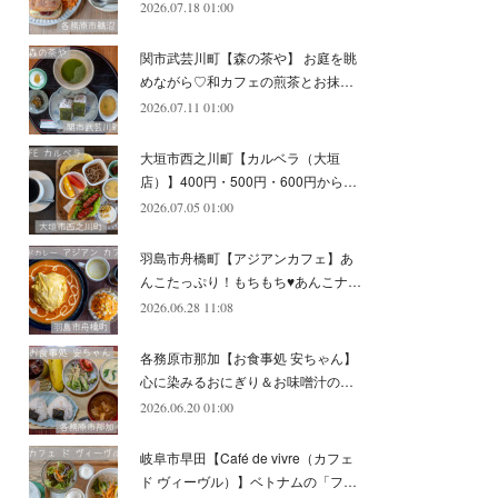
2026.07.18 01:00
(
11
)
(
12
)
(
6
)
関市武芸川町【森の茶や】 お庭を眺
めながら♡和カフェの煎茶とお抹…
2026.07.11 01:00
大垣市西之川町【カルベラ（大垣
店）】400円・500円・600円から…
2026.07.05 01:00
羽島市舟橋町【アジアンカフェ】あ
んこたっぷり！もちもち♥あんこナ…
2026.06.28 11:08
各務原市那加【お食事処 安ちゃん】
心に染みるおにぎり＆お味噌汁の…
2026.06.20 01:00
岐阜市早田【Café de vivre（カフェ
ド ヴィーヴル）】ベトナムの「フ…