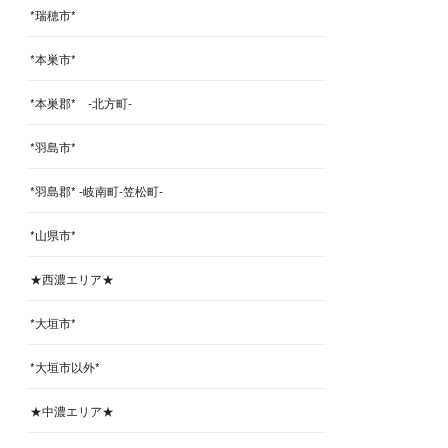
*瑞穂市*
*本巣市*
*本巣郡* -北方町-
*羽島市*
*羽島郡* -岐南町-笠松町-
*山県市*
★西濃エリア★
*大垣市*
*大垣市以外*
★中濃エリア★