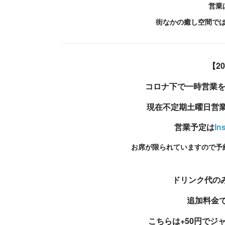
営業
街なかの癒し空間で
【2
コロナ下で一時営業を
現在不定期土曜日営
営業予定は
In
お席が限られていますので予
ドリンク代の
追加料金
こちらは+50円でジ