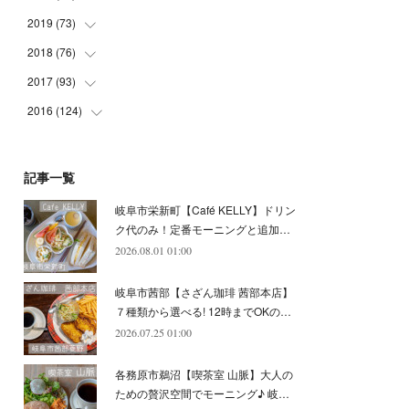
(
5
)
(
4
)
(
9
)
(
9
)
(
10
)
(
9
)
2019
(
73
(
10
)
)
(
5
)
(
8
)
(
8
)
(
7
)
(
11
)
(
11
)
2018
(
76
(
4
)
)
(
7
)
(
11
)
(
7
)
(
8
)
(
1
)
(
8
)
(
6
)
2017
(
93
(
9
)
)
(
4
)
(
8
)
(
7
)
(
9
)
(
6
)
(
7
)
(
4
)
(
3
)
2016
(
124
(
7
)
)
(
5
)
(
8
)
(
7
)
(
7
)
(
12
)
(
6
)
(
8
)
(
5
)
(
6
)
(
10
)
(
5
)
(
10
)
(
6
)
(
7
)
(
7
)
(
7
)
(
8
)
(
4
)
(
6
)
(
12
)
記事一覧
(
7
)
(
6
)
(
5
)
(
9
)
(
11
)
(
7
)
(
4
)
(
7
)
(
5
)
(
10
)
岐阜市栄新町【Café KELLY】ドリン
(
10
)
(
6
)
(
4
)
(
7
)
(
5
)
(
5
)
(
8
)
(
8
)
(
10
)
ク代のみ！定番モーニングと追加…
(
8
)
(
6
)
(
9
)
(
1
)
(
4
)
(
7
)
2026.08.01 01:00
(
8
)
(
12
)
(
2
)
(
8
)
(
4
)
(
6
)
(
8
)
(
16
)
岐阜市茜部【さざん珈琲 茜部本店】
(
4
)
(
10
)
(
5
)
(
9
)
(
9
)
７種類から選べる! 12時までOKの…
2026.07.25 01:00
(
7
)
(
10
)
(
6
)
(
9
)
(
13
)
(
6
)
(
8
)
(
9
)
(
8
)
各務原市鵜沼【喫茶室 山脈】大人の
(
8
)
(
7
)
ための贅沢空間でモーニング♪ 岐…
(
6
)