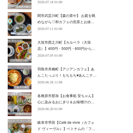
2026.07.18 01:00
(
11
)
(
12
)
(
6
)
関市武芸川町【森の茶や】 お庭を眺
めながら♡和カフェの煎茶とお抹…
2026.07.11 01:00
大垣市西之川町【カルベラ（大垣
店）】400円・500円・600円から…
2026.07.05 01:00
羽島市舟橋町【アジアンカフェ】あ
んこたっぷり！もちもち♥あんこナ…
2026.06.28 11:08
各務原市那加【お食事処 安ちゃん】
心に染みるおにぎり＆お味噌汁の…
2026.06.20 01:00
岐阜市早田【Café de vivre（カフェ
ド ヴィーヴル）】ベトナムの「フ…