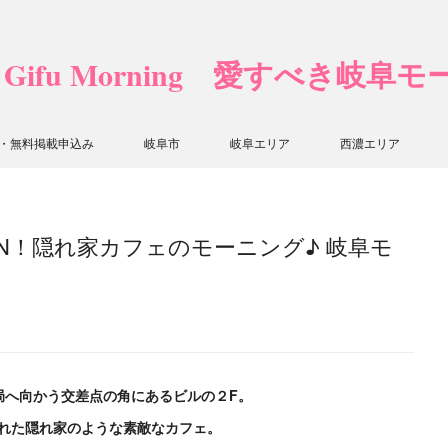
❤ Gifu Morning 愛すべき岐阜
・無料掲載申込み
岐阜市
岐阜エリア
西濃エリア
EN！隠れ家カフェのモーニング♪ 岐阜モ
局へ向かう交差点の角にあるビルの２F。
された隠れ家のような素敵なカフェ。