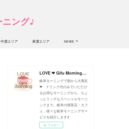
モーニング♪
中濃エリア
東濃エリア
MORE
LOVE ❤ Gifu Morning 愛すべき岐阜モーニング♪
岐阜モーニングで朝から大満足
❤ ドリンク代のみでいただけ
るお得なモーニングから、ちょ
っとリッチなスペシャルモーニ
ングまで。岐阜の喫茶店・カフ
ェ…様々な岐阜モーニングサー
ビスを紹介します♪
フォロー