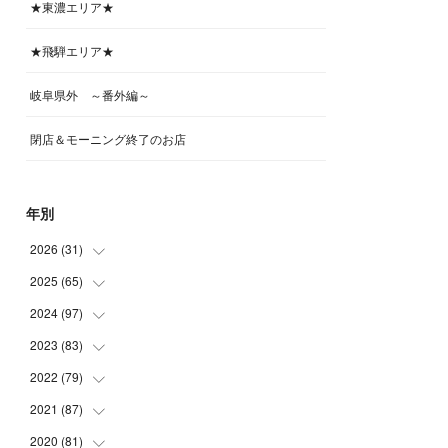
★東濃エリア★
★飛騨エリア★
岐阜県外 ～番外編～
閉店＆モーニング終了のお店
年別
2026
(
31
)
2025
(
65
(
4
)
)
(
4
)
2024
(
97
(
5
)
)
(
5
)
(
6
)
2023
(
83
(
5
)
)
(
4
)
(
6
)
(
7
)
2022
(
79
(
6
)
)
(
5
)
(
6
)
(
7
)
(
7
)
2021
(
87
(
4
)
)
(
4
)
(
5
)
(
8
)
(
7
)
(
8
)
2020
(
81
(
12
)
)