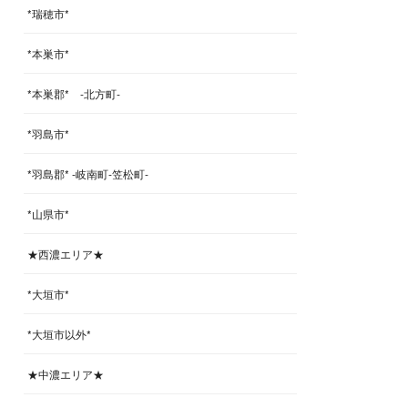
*瑞穂市*
*本巣市*
*本巣郡* -北方町-
*羽島市*
*羽島郡* -岐南町-笠松町-
*山県市*
★西濃エリア★
*大垣市*
*大垣市以外*
★中濃エリア★