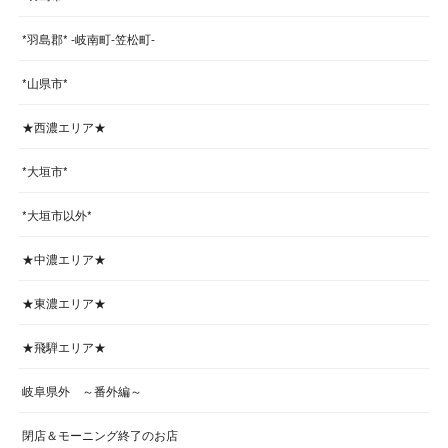
*羽島郡* -岐南町-笠松町-
*山県市*
★西濃エリア★
*大垣市*
*大垣市以外*
★中濃エリア★
★東濃エリア★
★飛騨エリア★
岐阜県外 ～番外編～
閉店＆モーニング終了のお店