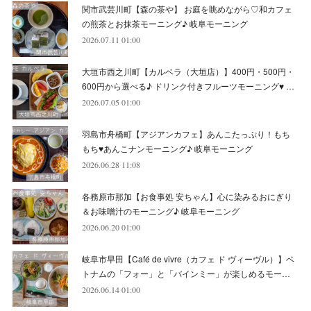
関市武芸川町【森の茶や】 お庭を眺めながら♡和カフェ
(
6
)
(
8
)
(
9
)
(
8
)
の煎茶とお抹茶モーニング♪ 岐阜モーニング
2026.07.11 01:00
(
8
)
(
7
)
(
6
)
大垣市西之川町【カルベラ（大垣店）】400円・500円・
(
11
)
(
12
)
600円から選べる♪ ドリンク付きフルーツモーニング♥ …
(
6
)
2026.07.05 01:00
羽島市舟橋町【アジアンカフェ】あんこたっぷり！もち
もち♥あんこナンモーニング♪ 岐阜モーニング
2026.06.28 11:08
各務原市那加【お食事処 安ちゃん】心に染みるおにぎり
＆お味噌汁のモーニング♪ 岐阜モーニング
2026.06.20 01:00
岐阜市早田【Café de vivre（カフェ ド ヴィーヴル）】ベ
トナムの「フォー」と「バインミー」が楽しめるモー…
2026.06.14 01:00