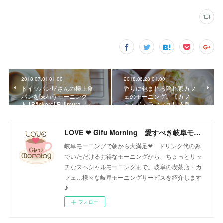
2018.07.01 01:00
2018.06.28 01:00
ドイツパン屋さんの極上食
香りに包まれる隠れ家カフ
パンを味わうモーニング
ェのモーニング。【カフ
♪【Bäckerei Fujimura（ベ…
ェ・ド・ラフィユ】岐阜…
LOVE ❤ Gifu Morning 愛すべき岐阜モーニング♪
岐阜モーニングで朝から大満足❤ ドリンク代のみ
でいただけるお得なモーニングから、ちょっとリッ
チなスペシャルモーニングまで。岐阜の喫茶店・カ
フェ…様々な岐阜モーニングサービスを紹介します
♪
フォロー