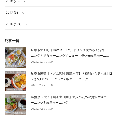
(
4
)
2018
(
76
)
(
7
)
(
11
)
(
7
)
(
8
)
(
1
)
(
8
)
(
6
)
(
9
)
2017
(
93
)
(
4
)
(
8
)
(
7
)
(
9
)
(
6
)
(
7
)
(
4
)
(
3
)
(
7
)
2016
(
124
)
(
5
)
(
8
)
(
7
)
(
7
)
(
12
)
(
6
)
(
8
)
(
5
)
(
6
)
(
10
)
記事一覧
(
5
)
(
10
)
(
6
)
(
7
)
(
7
)
(
7
)
(
8
)
(
4
)
(
6
)
(
12
)
岐阜市栄新町【Café KELLY】ドリンク代のみ！定番モー
(
7
)
(
6
)
(
5
)
(
9
)
(
11
)
(
7
)
(
4
)
ニングと追加モーニングメニューも凄い★岐阜モーニ…
(
7
)
(
5
)
(
10
)
2026.08.01 01:00
(
10
)
(
6
)
(
4
)
(
7
)
(
5
)
(
5
)
(
8
)
(
8
)
(
10
)
岐阜市茜部【さざん珈琲 茜部本店】７種類から選べる! 12
(
8
)
(
6
)
(
9
)
(
1
)
(
4
)
(
7
)
(
8
)
(
12
)
時までOKのモーニング♪ 岐阜モーニング
2026.07.25 01:00
(
2
)
(
8
)
(
4
)
(
6
)
(
8
)
(
16
)
各務原市鵜沼【喫茶室 山脈】大人のための贅沢空間でモ
(
4
)
(
10
)
(
5
)
(
9
)
(
9
)
ーニング♪ 岐阜モーニング
2026.07.18 01:00
(
7
)
(
10
)
(
6
)
(
9
)
(
13
)