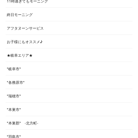
11時過ぎてもモーニング
終日モーニング
アフタヌーンサービス
お子様にもオススメ♪
★岐阜エリア★
*岐阜市*
*各務原市*
*瑞穂市*
*本巣市*
*本巣郡* -北方町-
*羽島市*