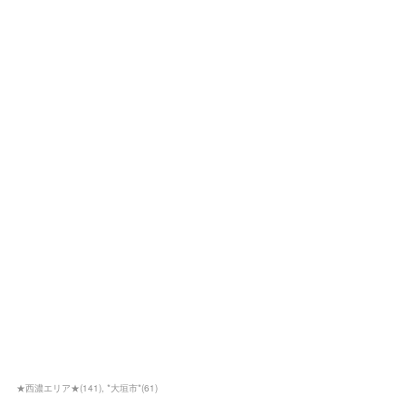
★西濃エリア★
(
141
)
*大垣市*
(
61
)