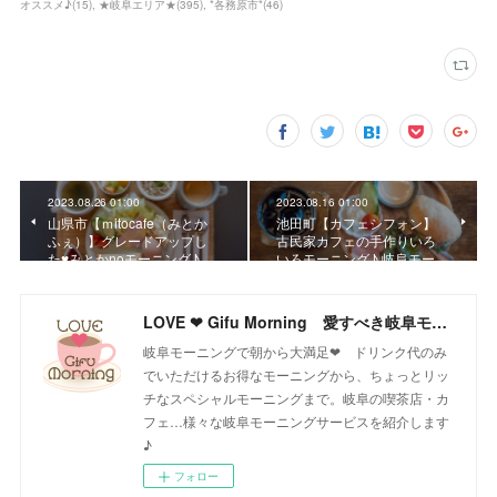
オススメ♪
(
15
)
★岐阜エリア★
(
395
)
*各務原市*
(
46
)
2023.08.26 01:00
2023.08.16 01:00
山県市【ｍitocafe（みとか
池田町【カフェシフォン】
ふぇ）】グレードアップし
古民家カフェの手作りいろ
た♥みとかnoモーニング♪ …
いろモーニング♪ 岐阜モー…
LOVE ❤ Gifu Morning 愛すべき岐阜モーニング♪
岐阜モーニングで朝から大満足❤ ドリンク代のみ
でいただけるお得なモーニングから、ちょっとリッ
チなスペシャルモーニングまで。岐阜の喫茶店・カ
フェ…様々な岐阜モーニングサービスを紹介します
♪
フォロー