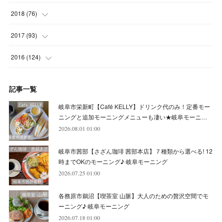
(
5
)
(
8
)
(
8
)
(
7
)
(
11
)
(
11
)
(
4
)
2018
(
76
)
(
7
)
(
11
)
(
7
)
(
8
)
(
1
)
(
8
)
(
6
)
(
9
)
2017
(
93
)
(
4
)
(
8
)
(
7
)
(
9
)
(
6
)
(
7
)
(
4
)
(
3
)
(
7
)
2016
(
124
)
(
5
)
(
8
)
(
7
)
(
7
)
(
12
)
(
6
)
(
8
)
(
5
)
(
6
)
(
10
)
記事一覧
(
5
)
(
10
)
(
6
)
(
7
)
(
7
)
(
7
)
(
8
)
(
4
)
(
6
)
(
12
)
岐阜市栄新町【Café KELLY】ドリンク代のみ！定番モー
(
7
)
(
6
)
(
5
)
(
9
)
(
11
)
(
7
)
(
4
)
ニングと追加モーニングメニューも凄い★岐阜モーニ…
(
7
)
(
5
)
(
10
)
2026.08.01 01:00
(
10
)
(
6
)
(
4
)
(
7
)
(
5
)
(
5
)
(
8
)
(
8
)
(
10
)
岐阜市茜部【さざん珈琲 茜部本店】７種類から選べる! 12
(
8
)
(
6
)
(
9
)
(
1
)
(
4
)
(
7
)
(
8
)
(
12
)
時までOKのモーニング♪ 岐阜モーニング
2026.07.25 01:00
(
2
)
(
8
)
(
4
)
(
6
)
(
8
)
(
16
)
各務原市鵜沼【喫茶室 山脈】大人のための贅沢空間でモ
(
4
)
(
10
)
(
5
)
(
9
)
(
9
)
ーニング♪ 岐阜モーニング
2026.07.18 01:00
(
7
)
(
10
)
(
6
)