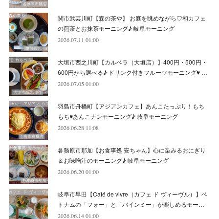
(
9
)
(
13
)
関市武芸川町【森の茶や】 お庭を眺めながら♡和カフェ
(
6
)
(
8
)
(
9
)
(
8
)
の煎茶とお抹茶モーニング♪ 岐阜モーニング
2026.07.11 01:00
(
8
)
(
7
)
(
6
)
大垣市西之川町【カルベラ（大垣店）】400円・500円・
(
11
)
(
12
)
600円から選べる♪ ドリンク付きフルーツモーニング♥ …
(
6
)
2026.07.05 01:00
羽島市舟橋町【アジアンカフェ】あんこたっぷり！もち
もち♥あんこナンモーニング♪ 岐阜モーニング
2026.06.28 11:08
各務原市那加【お食事処 安ちゃん】心に染みるおにぎり
＆お味噌汁のモーニング♪ 岐阜モーニング
2026.06.20 01:00
岐阜市早田【Café de vivre（カフェ ド ヴィーヴル）】ベ
トナムの「フォー」と「バインミー」が楽しめるモー…
2026.06.14 01:00