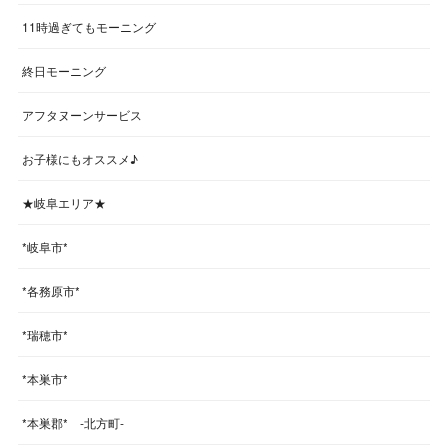
11時過ぎてもモーニング
終日モーニング
アフタヌーンサービス
お子様にもオススメ♪
★岐阜エリア★
*岐阜市*
*各務原市*
*瑞穂市*
*本巣市*
*本巣郡* -北方町-