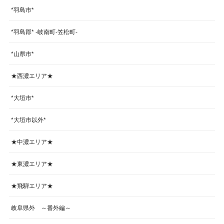
*羽島市*
*羽島郡* -岐南町-笠松町-
*山県市*
★西濃エリア★
*大垣市*
*大垣市以外*
★中濃エリア★
★東濃エリア★
★飛騨エリア★
岐阜県外 ～番外編～