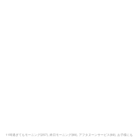
11時過ぎてもモーニング
(
257
)
終日モーニング
(
89
)
アフタヌーンサービス
(
69
)
お子様にも