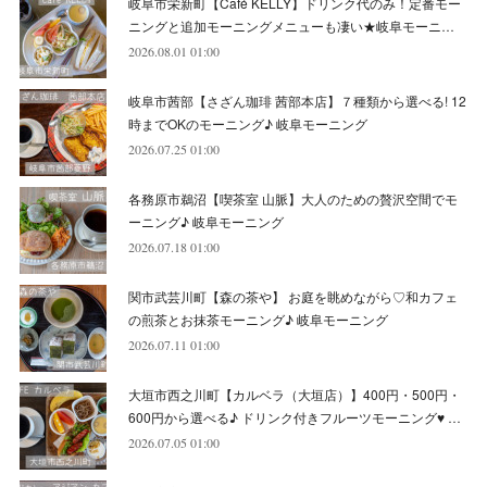
岐阜市栄新町【Café KELLY】ドリンク代のみ！定番モー
(
7
)
(
6
)
(
5
)
(
9
)
(
11
)
(
7
)
(
4
)
ニングと追加モーニングメニューも凄い★岐阜モーニ…
(
7
)
(
5
)
(
10
)
2026.08.01 01:00
(
10
)
(
6
)
(
4
)
(
7
)
(
5
)
(
5
)
(
8
)
(
8
)
(
10
)
岐阜市茜部【さざん珈琲 茜部本店】７種類から選べる! 12
(
8
)
(
6
)
(
9
)
(
1
)
(
4
)
(
7
)
(
8
)
(
12
)
時までOKのモーニング♪ 岐阜モーニング
2026.07.25 01:00
(
2
)
(
8
)
(
4
)
(
6
)
(
8
)
(
16
)
各務原市鵜沼【喫茶室 山脈】大人のための贅沢空間でモ
(
4
)
(
10
)
(
5
)
(
9
)
(
9
)
ーニング♪ 岐阜モーニング
2026.07.18 01:00
(
7
)
(
10
)
(
6
)
(
9
)
(
13
)
関市武芸川町【森の茶や】 お庭を眺めながら♡和カフェ
(
6
)
(
8
)
(
9
)
(
8
)
の煎茶とお抹茶モーニング♪ 岐阜モーニング
2026.07.11 01:00
(
8
)
(
7
)
(
6
)
大垣市西之川町【カルベラ（大垣店）】400円・500円・
(
11
)
(
12
)
600円から選べる♪ ドリンク付きフルーツモーニング♥ …
(
6
)
2026.07.05 01:00