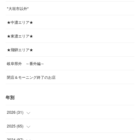
*大垣市以外*
★中濃エリア★
★東濃エリア★
★飛騨エリア★
岐阜県外 ～番外編～
閉店＆モーニング終了のお店
年別
2026
(
31
)
(
4
)
2025
(
65
)
(
4
)
(
5
)
2024
(
97
)