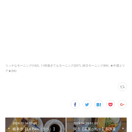
リッチなモーニング
(
162
)
11時過ぎてもモーニング
(
257
)
終日モーニング
(
89
)
★中濃エリ
ア★
(
56
)
2024.05.04 01:00
2024.04.29 01:00
岐阜市【La Paix（ラペ）】
関市【茶菓かぢや】和洋菓