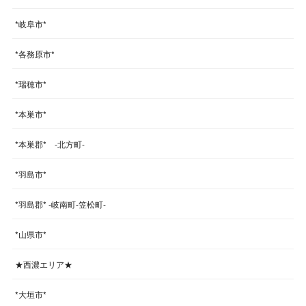
*岐阜市*
*各務原市*
*瑞穂市*
*本巣市*
*本巣郡* -北方町-
*羽島市*
*羽島郡* -岐南町-笠松町-
*山県市*
★西濃エリア★
*大垣市*