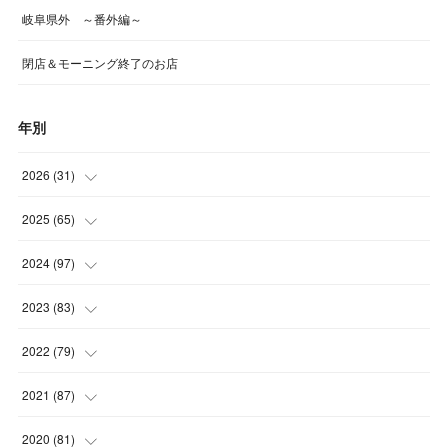
岐阜県外 ～番外編～
閉店＆モーニング終了のお店
年別
2026
(
31
)
(
4
)
2025
(
65
)
(
4
)
(
5
)
2024
(
97
)
(
5
)
(
6
)
(
5
)
2023
(
83
)
(
4
)
(
6
)
(
7
)
(
6
)
2022
(
79
)
(
5
)
(
6
)
(
7
)
(
7
)
(
4
)
2021
(
87
)
(
4
)
(
5
)
(
8
)
(
7
)
(
8
)
(
12
)
2020
(
81
)