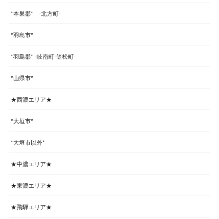
*本巣郡* -北方町-
*羽島市*
*羽島郡* -岐南町-笠松町-
*山県市*
★西濃エリア★
*大垣市*
*大垣市以外*
★中濃エリア★
★東濃エリア★
★飛騨エリア★