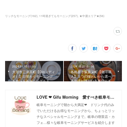
リッチなモーニング
(
162
)
11時過ぎてもモーニング
(
257
)
★中濃エリア★
(
56
)
2024.11.10 01:00
2024.10.27 01:00
大垣市三津屋町【Dio（ディ
各務原市蘇原栄町【珈琲蔵
オ）】日替わりモーニング
人】５つの味わいから選べ
もサンドモーニングも人…
る珈琲が嬉しい♪ 厚切りト…
LOVE ❤ Gifu Morning 愛すべき岐阜モーニング♪
岐阜モーニングで朝から大満足❤ ドリンク代のみ
でいただけるお得なモーニングから、ちょっとリッ
チなスペシャルモーニングまで。岐阜の喫茶店・カ
フェ…様々な岐阜モーニングサービスを紹介します