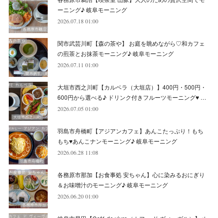
(
4
)
(
10
)
(
5
)
(
9
)
(
9
)
ーニング♪ 岐阜モーニング
2026.07.18 01:00
(
7
)
(
10
)
(
6
)
(
9
)
(
13
)
関市武芸川町【森の茶や】 お庭を眺めながら♡和カフェ
(
6
)
(
8
)
(
9
)
(
8
)
の煎茶とお抹茶モーニング♪ 岐阜モーニング
2026.07.11 01:00
(
8
)
(
7
)
(
6
)
大垣市西之川町【カルベラ（大垣店）】400円・500円・
(
11
)
(
12
)
600円から選べる♪ ドリンク付きフルーツモーニング♥ …
(
6
)
2026.07.05 01:00
羽島市舟橋町【アジアンカフェ】あんこたっぷり！もち
もち♥あんこナンモーニング♪ 岐阜モーニング
2026.06.28 11:08
各務原市那加【お食事処 安ちゃん】心に染みるおにぎり
＆お味噌汁のモーニング♪ 岐阜モーニング
2026.06.20 01:00