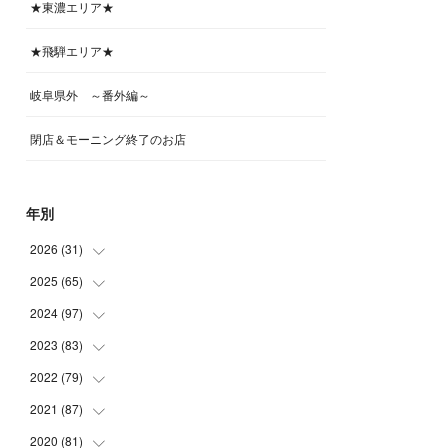
★東濃エリア★
★飛騨エリア★
岐阜県外 ～番外編～
閉店＆モーニング終了のお店
年別
2026
(
31
)
2025
(
65
(
4
)
)
(
4
)
2024
(
97
(
5
)
)
(
5
)
(
6
)
2023
(
83
(
5
)
)
(
4
)
(
6
)
(
7
)
2022
(
79
(
6
)
)
(
5
)
(
6
)
(
7
)
(
7
)
2021
(
87
(
4
)
)
(
4
)
(
5
)
(
8
)
(
7
)
(
8
)
2020
(
81
(
12
)
)