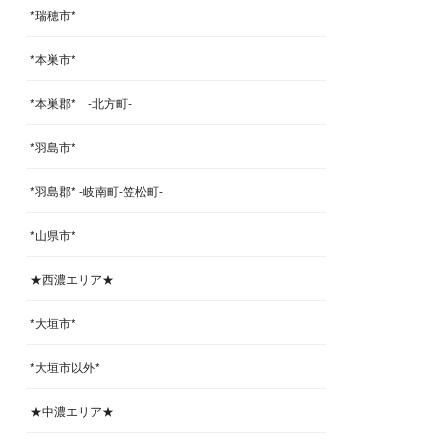
*瑞穂市*
*本巣市*
*本巣郡* -北方町-
*羽島市*
*羽島郡* -岐南町-笠松町-
*山県市*
★西濃エリア★
*大垣市*
*大垣市以外*
★中濃エリア★