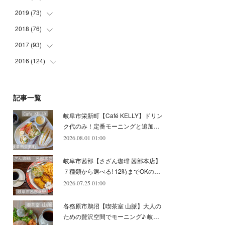
(
5
)
(
4
)
(
9
)
(
9
)
(
10
)
(
9
)
2019
(
73
(
10
)
)
(
5
)
(
8
)
(
8
)
(
7
)
(
11
)
(
11
)
2018
(
76
(
4
)
)
(
7
)
(
11
)
(
7
)
(
8
)
(
1
)
(
8
)
(
6
)
2017
(
93
(
9
)
)
(
4
)
(
8
)
(
7
)
(
9
)
(
6
)
(
7
)
(
4
)
(
3
)
2016
(
124
(
7
)
)
(
5
)
(
8
)
(
7
)
(
7
)
(
12
)
(
6
)
(
8
)
(
5
)
(
6
)
(
10
)
(
5
)
(
10
)
(
6
)
(
7
)
(
7
)
(
7
)
(
8
)
(
4
)
(
6
)
(
12
)
記事一覧
(
7
)
(
6
)
(
5
)
(
9
)
(
11
)
(
7
)
(
4
)
(
7
)
(
5
)
(
10
)
岐阜市栄新町【Café KELLY】ドリン
(
10
)
(
6
)
(
4
)
(
7
)
(
5
)
(
5
)
(
8
)
(
8
)
(
10
)
ク代のみ！定番モーニングと追加…
(
8
)
(
6
)
(
9
)
(
1
)
(
4
)
(
7
)
2026.08.01 01:00
(
8
)
(
12
)
(
2
)
(
8
)
(
4
)
(
6
)
(
8
)
(
16
)
岐阜市茜部【さざん珈琲 茜部本店】
(
4
)
(
10
)
(
5
)
(
9
)
(
9
)
７種類から選べる! 12時までOKの…
2026.07.25 01:00
(
7
)
(
10
)
(
6
)
(
9
)
(
13
)
(
6
)
(
8
)
(
9
)
(
8
)
各務原市鵜沼【喫茶室 山脈】大人の
(
8
)
(
7
)
ための贅沢空間でモーニング♪ 岐…
(
6
)