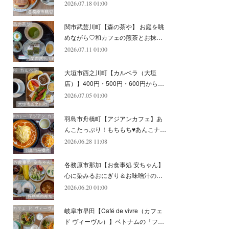
2026.07.18 01:00
(
11
)
(
12
)
(
6
)
関市武芸川町【森の茶や】 お庭を眺
めながら♡和カフェの煎茶とお抹…
2026.07.11 01:00
大垣市西之川町【カルベラ（大垣
店）】400円・500円・600円から…
2026.07.05 01:00
羽島市舟橋町【アジアンカフェ】あ
んこたっぷり！もちもち♥あんこナ…
2026.06.28 11:08
各務原市那加【お食事処 安ちゃん】
心に染みるおにぎり＆お味噌汁の…
2026.06.20 01:00
岐阜市早田【Café de vivre（カフェ
ド ヴィーヴル）】ベトナムの「フ…