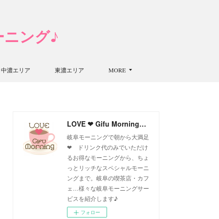
モーニング♪
中濃エリア
東濃エリア
MORE
LOVE ❤ Gifu Morning 愛すべき岐阜モーニング♪
岐阜モーニングで朝から大満足
❤ ドリンク代のみでいただけ
るお得なモーニングから、ちょ
っとリッチなスペシャルモーニ
ングまで。岐阜の喫茶店・カフ
ェ…様々な岐阜モーニングサー
ビスを紹介します♪
フォロー