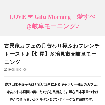
LOVE ❤ Gifu Morning 愛すべ
き岐阜モーニング♪
古民家カフェの月替わり極ふわフレンチ
トースト♪【灯屋】多治見市★岐阜モー
ニング
2019.08.18 01:00
虎渓山永保寺からほど近い場所にあるギャラリー併設のカフェ。
緑あふれる庭園の奥にたたずむ風情ある古風な日本家屋の中は
静
かで落ち着いた和モダン＆アンティークな雰囲気です。