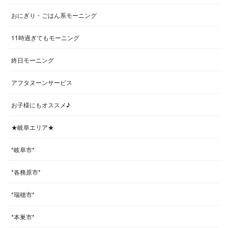
おにぎり・ごはん系モーニング
11時過ぎてもモーニング
終日モーニング
アフタヌーンサービス
お子様にもオススメ♪
★岐阜エリア★
*岐阜市*
*各務原市*
*瑞穂市*
*本巣市*