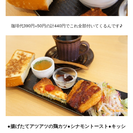
珈琲代390円+50円の計440円でこれ全部付いてくるんです♪
●揚げたてアツアツの鶏カツ●シナモントースト●キッシ