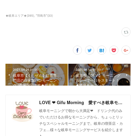
★岐阜エリア★
(
395
)
*羽島市*
(
33
)
2021.04.24 01:00
2021.04.10 01:00
岐阜市【くらぜん】紅茶専
岐阜市【DEVI】モーニング
門店の自家製パンモーニン
カレーで一日をスタート！
グ♪数量限定です★岐阜モ…
★岐阜モーニング
LOVE ❤ Gifu Morning 愛すべき岐阜モーニング♪
岐阜モーニングで朝から大満足❤ ドリンク代のみ
でいただけるお得なモーニングから、ちょっとリッ
チなスペシャルモーニングまで。岐阜の喫茶店・カ
フェ…様々な岐阜モーニングサービスを紹介します
♪