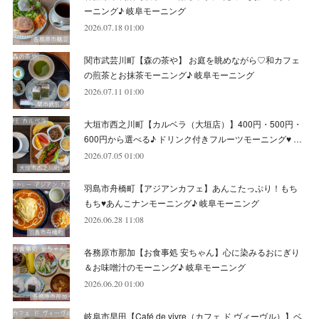
(
4
)
(
10
)
(
5
)
(
9
)
(
9
)
ーニング♪ 岐阜モーニング
2026.07.18 01:00
(
7
)
(
10
)
(
6
)
(
9
)
(
13
)
関市武芸川町【森の茶や】 お庭を眺めながら♡和カフェ
(
6
)
(
8
)
(
9
)
(
8
)
の煎茶とお抹茶モーニング♪ 岐阜モーニング
2026.07.11 01:00
(
8
)
(
7
)
(
6
)
大垣市西之川町【カルベラ（大垣店）】400円・500円・
(
11
)
(
12
)
600円から選べる♪ ドリンク付きフルーツモーニング♥ …
(
6
)
2026.07.05 01:00
羽島市舟橋町【アジアンカフェ】あんこたっぷり！もち
もち♥あんこナンモーニング♪ 岐阜モーニング
2026.06.28 11:08
各務原市那加【お食事処 安ちゃん】心に染みるおにぎり
＆お味噌汁のモーニング♪ 岐阜モーニング
2026.06.20 01:00
岐阜市早田【Café de vivre（カフェ ド ヴィーヴル）】ベ