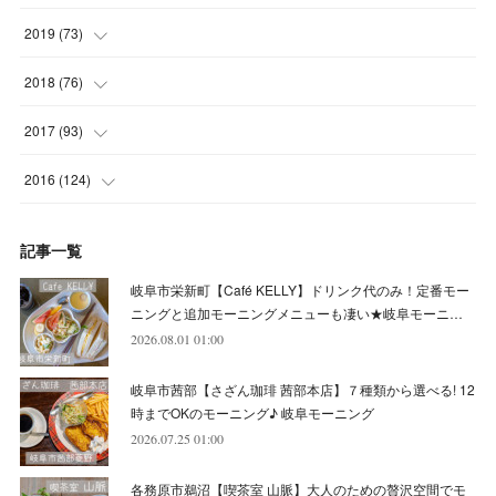
(
5
)
(
4
)
(
9
)
(
9
)
(
10
)
(
9
)
(
10
)
2019
(
73
)
(
5
)
(
8
)
(
8
)
(
7
)
(
11
)
(
11
)
(
4
)
2018
(
76
)
(
7
)
(
11
)
(
7
)
(
8
)
(
1
)
(
8
)
(
6
)
(
9
)
2017
(
93
)
(
4
)
(
8
)
(
7
)
(
9
)
(
6
)
(
7
)
(
4
)
(
3
)
(
7
)
2016
(
124
)
(
5
)
(
8
)
(
7
)
(
7
)
(
12
)
(
6
)
(
8
)
(
5
)
(
6
)
(
10
)
記事一覧
(
5
)
(
10
)
(
6
)
(
7
)
(
7
)
(
7
)
(
8
)
(
4
)
(
6
)
(
12
)
岐阜市栄新町【Café KELLY】ドリンク代のみ！定番モー
(
7
)
(
6
)
(
5
)
(
9
)
(
11
)
(
7
)
(
4
)
ニングと追加モーニングメニューも凄い★岐阜モーニ…
(
7
)
(
5
)
(
10
)
2026.08.01 01:00
(
10
)
(
6
)
(
4
)
(
7
)
(
5
)
(
5
)
(
8
)
(
8
)
(
10
)
岐阜市茜部【さざん珈琲 茜部本店】７種類から選べる! 12
(
8
)
(
6
)
(
9
)
(
1
)
(
4
)
(
7
)
(
8
)
(
12
)
時までOKのモーニング♪ 岐阜モーニング
2026.07.25 01:00
(
2
)
(
8
)
(
4
)
(
6
)
(
8
)
(
16
)
各務原市鵜沼【喫茶室 山脈】大人のための贅沢空間でモ