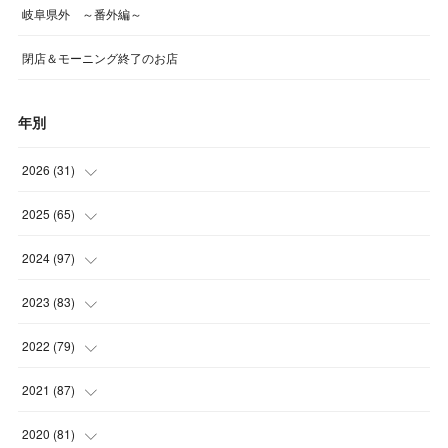
岐阜県外 ～番外編～
閉店＆モーニング終了のお店
年別
2026
(
31
)
(
4
)
2025
(
65
)
(
4
)
(
5
)
2024
(
97
)
(
5
)
(
6
)
(
5
)
2023
(
83
)
(
4
)
(
6
)
(
7
)
(
6
)
2022
(
79
)
(
5
)
(
6
)
(
7
)
(
7
)
(
4
)
2021
(
87
)
(
4
)
(
5
)
(
8
)
(
7
)
(
8
)
(
12
)
2020
(
81
)