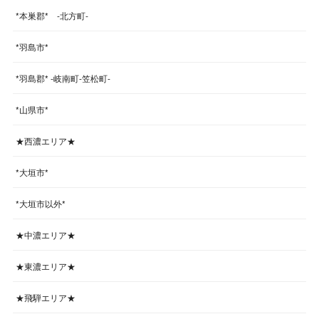
*本巣郡* -北方町-
*羽島市*
*羽島郡* -岐南町-笠松町-
*山県市*
★西濃エリア★
*大垣市*
*大垣市以外*
★中濃エリア★
★東濃エリア★
★飛騨エリア★