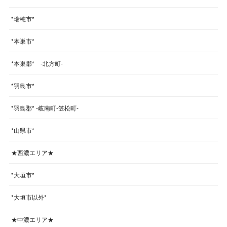
*瑞穂市*
*本巣市*
*本巣郡* -北方町-
*羽島市*
*羽島郡* -岐南町-笠松町-
*山県市*
★西濃エリア★
*大垣市*
*大垣市以外*
★中濃エリア★