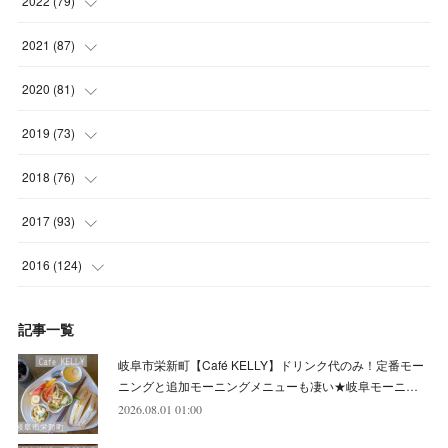
2022
(
79
)
(
5
)
(
6
)
(
7
)
(
7
)
(
4
)
2021
(
87
)
(
4
)
(
5
)
(
8
)
(
7
)
(
8
)
(
12
)
2020
(
81
)
(
5
)
(
4
)
(
9
)
(
9
)
(
10
)
(
9
)
(
10
)
2019
(
73
)
(
5
)
(
8
)
(
8
)
(
7
)
(
11
)
(
11
)
(
4
)
2018
(
76
)
(
7
)
(
11
)
(
7
)
(
8
)
(
1
)
(
8
)
(
6
)
(
9
)
2017
(
93
)
(
4
)
(
8
)
(
7
)
(
9
)
(
6
)
(
7
)
(
4
)
(
3
)
(
7
)
2016
(
124
)
(
5
)
(
8
)
(
7
)
(
7
)
(
12
)
(
6
)
(
8
)
(
5
)
(
6
)
(
10
)
記事一覧
(
5
)
(
10
)
(
6
)
(
7
)
(
7
)
(
7
)
(
8
)
(
4
)
(
6
)
(
12
)
岐阜市栄新町【Café KELLY】ドリンク代のみ！定番モー
(
7
)
(
6
)
(
5
)
(
9
)
(
11
)
(
7
)
(
4
)
ニングと追加モーニングメニューも凄い★岐阜モーニ…
(
7
)
(
5
)
(
10
)
2026.08.01 01:00
(
10
)
(
6
)
(
4
)
(
7
)
(
5
)
(
5
)
(
8
)
(
8
)
(
10
)