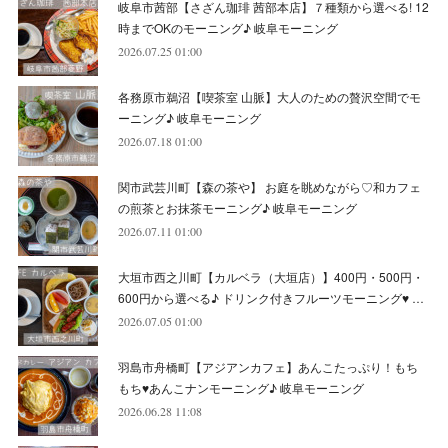
岐阜市茜部【さざん珈琲 茜部本店】７種類から選べる! 12
(
8
)
(
6
)
(
9
)
(
1
)
(
4
)
(
7
)
(
8
)
(
12
)
時までOKのモーニング♪ 岐阜モーニング
2026.07.25 01:00
(
2
)
(
8
)
(
4
)
(
6
)
(
8
)
(
16
)
各務原市鵜沼【喫茶室 山脈】大人のための贅沢空間でモ
(
4
)
(
10
)
(
5
)
(
9
)
(
9
)
ーニング♪ 岐阜モーニング
2026.07.18 01:00
(
7
)
(
10
)
(
6
)
(
9
)
(
13
)
関市武芸川町【森の茶や】 お庭を眺めながら♡和カフェ
(
6
)
(
8
)
(
9
)
(
8
)
の煎茶とお抹茶モーニング♪ 岐阜モーニング
2026.07.11 01:00
(
8
)
(
7
)
(
6
)
大垣市西之川町【カルベラ（大垣店）】400円・500円・
(
11
)
(
12
)
600円から選べる♪ ドリンク付きフルーツモーニング♥ …
(
6
)
2026.07.05 01:00
羽島市舟橋町【アジアンカフェ】あんこたっぷり！もち
もち♥あんこナンモーニング♪ 岐阜モーニング
2026.06.28 11:08