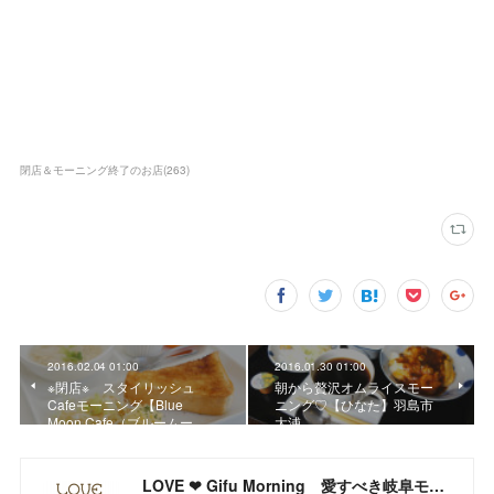
閉店＆モーニング終了のお店
(
263
)
2016.02.04 01:00
2016.01.30 01:00
※閉店※ スタイリッシュ
朝から贅沢オムライスモー
Cafeモーニング【Blue
ニング♡【ひなた】羽島市
Moon Cafe（ブルームー…
大浦
LOVE ❤ Gifu Morning 愛すべき岐阜モーニング♪