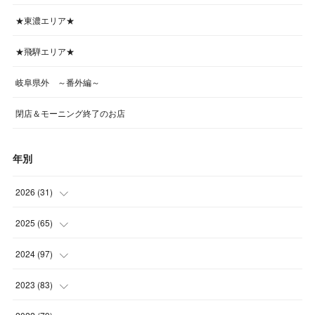
★東濃エリア★
★飛騨エリア★
岐阜県外 ～番外編～
閉店＆モーニング終了のお店
年別
2026
(
31
)
(
4
)
2025
(
65
)
(
4
)
(
5
)
2024
(
97
)
(
5
)
(
6
)
(
5
)
2023
(
83
)
(
4
)
(
6
)
(
7
)
(
6
)