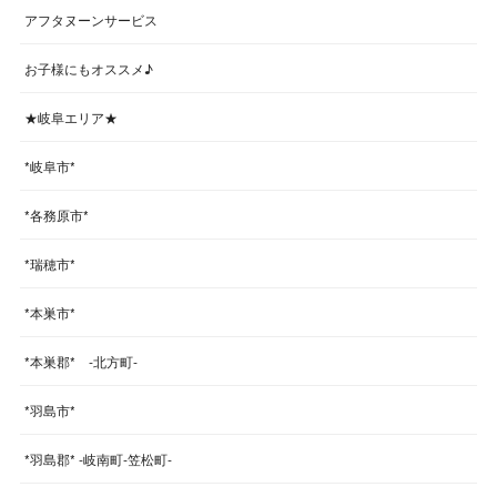
アフタヌーンサービス
お子様にもオススメ♪
★岐阜エリア★
*岐阜市*
*各務原市*
*瑞穂市*
*本巣市*
*本巣郡* -北方町-
*羽島市*
*羽島郡* -岐南町-笠松町-