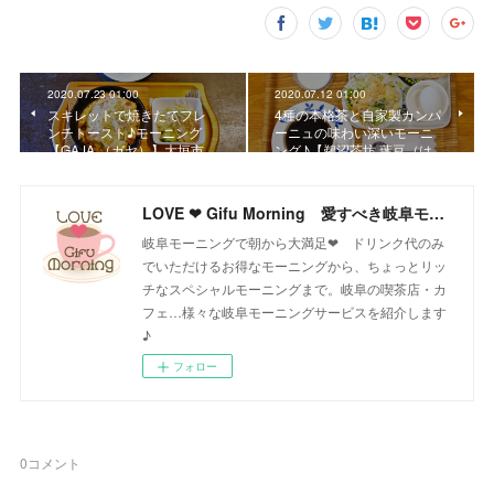
2020.07.23 01:00
2020.07.12 01:00
スキレットで焼きたてフレ
4種の本格茶と自家製カンパ
ンチトースト♪モーニング
ーニュの味わい深いモーニ
【GAJA （ガヤ）】大垣市…
ング♪【鵜沼茶坊 葉豆（は…
LOVE ❤ Gifu Morning 愛すべき岐阜モーニング♪
岐阜モーニングで朝から大満足❤ ドリンク代のみ
でいただけるお得なモーニングから、ちょっとリッ
チなスペシャルモーニングまで。岐阜の喫茶店・カ
フェ…様々な岐阜モーニングサービスを紹介します
♪
フォロー
0
コメント