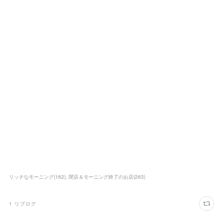
リッチなモーニング
(
162
)
閉店＆モーニング終了のお店
(
263
)
1
リブログ