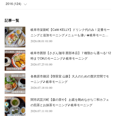
(
7
)
(
9
)
(
6
)
(
7
)
(
4
)
(
3
)
(
7
)
2016
(
124
)
(
5
)
(
8
)
(
7
)
(
7
)
(
12
)
(
6
)
(
8
)
(
5
)
(
6
)
(
10
)
記事一覧
(
5
)
(
10
)
(
6
)
(
7
)
(
7
)
(
7
)
(
8
)
(
4
)
(
6
)
(
12
)
岐阜市栄新町【Café KELLY】ドリンク代のみ！定番モー
(
7
)
(
6
)
(
5
)
(
9
)
(
11
)
(
7
)
(
4
)
ニングと追加モーニングメニューも凄い★岐阜モーニ…
(
7
)
(
5
)
(
10
)
2026.08.01 01:00
(
10
)
(
6
)
(
4
)
(
7
)
(
5
)
(
5
)
(
8
)
(
8
)
(
10
)
岐阜市茜部【さざん珈琲 茜部本店】７種類から選べる! 12
(
8
)
(
6
)
(
9
)
(
1
)
(
4
)
(
7
)
(
8
)
(
12
)
時までOKのモーニング♪ 岐阜モーニング
2026.07.25 01:00
(
2
)
(
8
)
(
4
)
(
6
)
(
8
)
(
16
)
各務原市鵜沼【喫茶室 山脈】大人のための贅沢空間でモ
(
4
)
(
10
)
(
5
)
(
9
)
(
9
)
ーニング♪ 岐阜モーニング
2026.07.18 01:00
(
7
)
(
10
)
(
6
)
(
9
)
(
13
)
関市武芸川町【森の茶や】 お庭を眺めながら♡和カフェ
(
6
)
(
8
)
(
9
)
(
8
)
の煎茶とお抹茶モーニング♪ 岐阜モーニング
2026.07.11 01:00
(
8
)
(
7
)
(
6
)