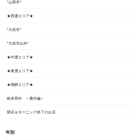
*山県市*
★西濃エリア★
*大垣市*
*大垣市以外*
★中濃エリア★
★東濃エリア★
★飛騨エリア★
岐阜県外 ～番外編～
閉店＆モーニング終了のお店
年別