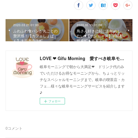
2020.03.21 01:00
2020.03.15 01:00
ふわふわ食パンが丸ごとの
鳥さん好きに特にお勧めし
贅沢感！【カフェしょぱ
たい♥【サンローズ】羽島郡
ん】大垣市寺内町
岐南町★岐阜モーニング
LOVE ❤ Gifu Morning 愛すべき岐阜モーニング♪
岐阜モーニングで朝から大満足❤ ドリンク代のみ
でいただけるお得なモーニングから、ちょっとリッ
チなスペシャルモーニングまで。岐阜の喫茶店・カ
フェ…様々な岐阜モーニングサービスを紹介します
♪
フォロー
0
コメント