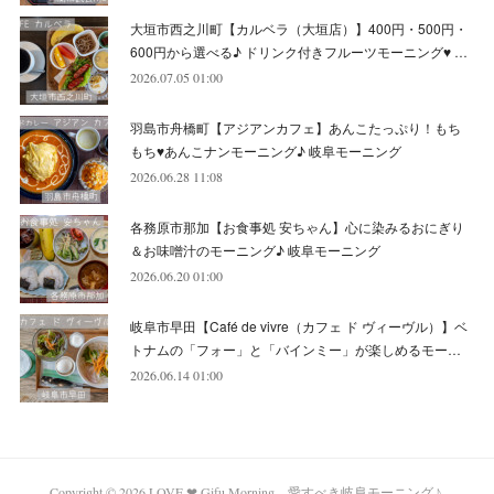
大垣市西之川町【カルベラ（大垣店）】400円・500円・
(
11
)
(
12
)
600円から選べる♪ ドリンク付きフルーツモーニング♥ …
(
6
)
2026.07.05 01:00
羽島市舟橋町【アジアンカフェ】あんこたっぷり！もち
もち♥あんこナンモーニング♪ 岐阜モーニング
2026.06.28 11:08
各務原市那加【お食事処 安ちゃん】心に染みるおにぎり
＆お味噌汁のモーニング♪ 岐阜モーニング
2026.06.20 01:00
岐阜市早田【Café de vivre（カフェ ド ヴィーヴル）】ベ
トナムの「フォー」と「バインミー」が楽しめるモー…
2026.06.14 01:00
Copyright ©
2026
LOVE ❤ Gifu Morning 愛すべき岐阜モーニング♪
.