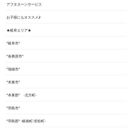
アフタヌーンサービス
お子様にもオススメ♪
★岐阜エリア★
*岐阜市*
*各務原市*
*瑞穂市*
*本巣市*
*本巣郡* -北方町-
*羽島市*
*羽島郡* -岐南町-笠松町-