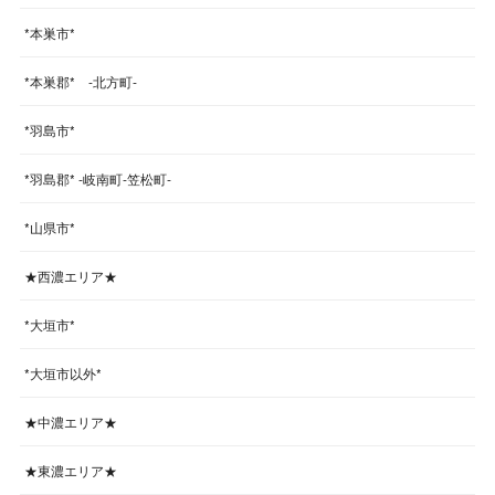
*本巣市*
*本巣郡* -北方町-
*羽島市*
*羽島郡* -岐南町-笠松町-
*山県市*
★西濃エリア★
*大垣市*
*大垣市以外*
★中濃エリア★
★東濃エリア★