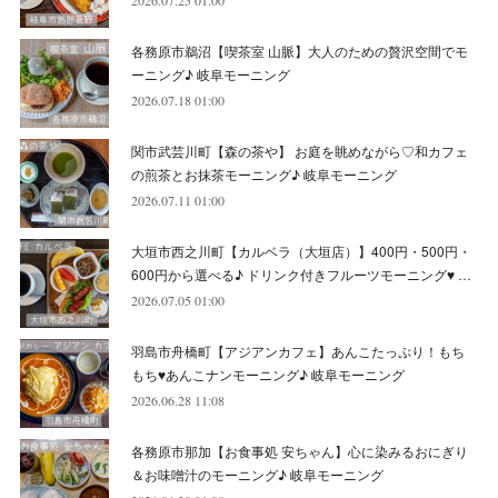
(
2
)
(
8
)
(
4
)
(
6
)
(
8
)
(
16
)
各務原市鵜沼【喫茶室 山脈】大人のための贅沢空間でモ
(
4
)
(
10
)
(
5
)
(
9
)
(
9
)
ーニング♪ 岐阜モーニング
2026.07.18 01:00
(
7
)
(
10
)
(
6
)
(
9
)
(
13
)
関市武芸川町【森の茶や】 お庭を眺めながら♡和カフェ
(
6
)
(
8
)
(
9
)
(
8
)
の煎茶とお抹茶モーニング♪ 岐阜モーニング
2026.07.11 01:00
(
8
)
(
7
)
(
6
)
大垣市西之川町【カルベラ（大垣店）】400円・500円・
(
11
)
(
12
)
600円から選べる♪ ドリンク付きフルーツモーニング♥ …
(
6
)
2026.07.05 01:00
羽島市舟橋町【アジアンカフェ】あんこたっぷり！もち
もち♥あんこナンモーニング♪ 岐阜モーニング
2026.06.28 11:08
各務原市那加【お食事処 安ちゃん】心に染みるおにぎり
＆お味噌汁のモーニング♪ 岐阜モーニング