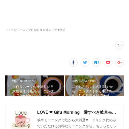
リッチなモーニング
(
162
)
★東濃エリア★
(
19
)
2020.08.01 01:00
2020.07.24 01:00
手作りスープが美味しい自
にんじん尽くしの彩鮮やか
家焙煎珈琲店のモーニング
モーニング♪【ホカルノコー
♪【Vice Vice（ヴィーチェ…
ヒー】各務原市鵜沼★岐…
LOVE ❤ Gifu Morning 愛すべき岐阜モーニング♪
岐阜モーニングで朝から大満足❤ ドリンク代のみ
でいただけるお得なモーニングから、ちょっとリッ