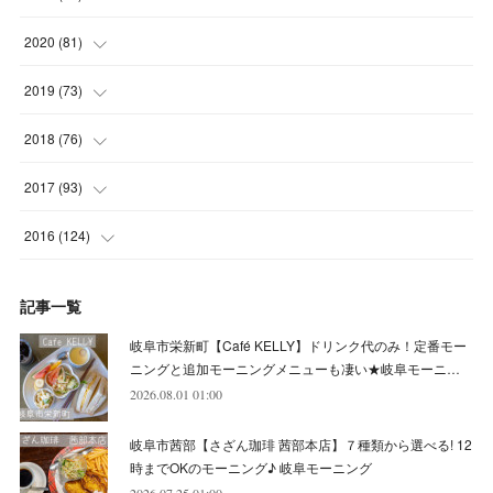
(
4
)
(
5
)
(
8
)
(
7
)
(
8
)
(
12
)
2020
(
81
)
(
5
)
(
4
)
(
9
)
(
9
)
(
10
)
(
9
)
(
10
)
2019
(
73
)
(
5
)
(
8
)
(
8
)
(
7
)
(
11
)
(
11
)
(
4
)
2018
(
76
)
(
7
)
(
11
)
(
7
)
(
8
)
(
1
)
(
8
)
(
6
)
(
9
)
2017
(
93
)
(
4
)
(
8
)
(
7
)
(
9
)
(
6
)
(
7
)
(
4
)
(
3
)
(
7
)
2016
(
124
)
(
5
)
(
8
)
(
7
)
(
7
)
(
12
)
(
6
)
(
8
)
(
5
)
(
6
)
(
10
)
記事一覧
(
5
)
(
10
)
(
6
)
(
7
)
(
7
)
(
7
)
(
8
)
(
4
)
(
6
)
(
12
)
岐阜市栄新町【Café KELLY】ドリンク代のみ！定番モー
(
7
)
(
6
)
(
5
)
(
9
)
(
11
)
(
7
)
(
4
)
ニングと追加モーニングメニューも凄い★岐阜モーニ…
(
7
)
(
5
)
(
10
)
2026.08.01 01:00
(
10
)
(
6
)
(
4
)
(
7
)
(
5
)
(
5
)
(
8
)
(
8
)
(
10
)
岐阜市茜部【さざん珈琲 茜部本店】７種類から選べる! 12
(
8
)
(
6
)
(
9
)
(
1
)
(
4
)
(
7
)
(
8
)
(
12
)
時までOKのモーニング♪ 岐阜モーニング
2026.07.25 01:00