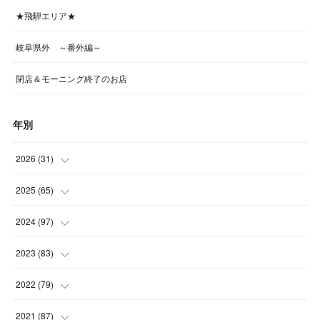
★飛騨エリア★
岐阜県外 ～番外編～
閉店＆モーニング終了のお店
年別
2026
(
31
)
(
4
)
2025
(
65
)
(
4
)
(
5
)
2024
(
97
)
(
5
)
(
6
)
(
5
)
2023
(
83
)
(
4
)
(
6
)
(
7
)
(
6
)
2022
(
79
)
(
5
)
(
6
)
(
7
)
(
7
)
(
4
)
2021
(
87
)