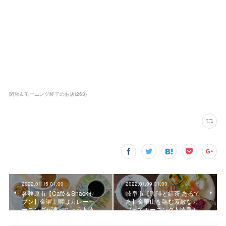
閉店＆モーニング終了のお店
(
263
)
2022.01.15 01:00
2022.01.09 01:00
各務原市【Café＆Snackセ
岐阜市【珈琲と紅茶 あるて
ブン】金曜土曜はカレーモ
あ】金華山を臨む素敵なカ
ーニングが選べちゃう♪ 岐…
フェでモーニング♪ 岐阜モ…