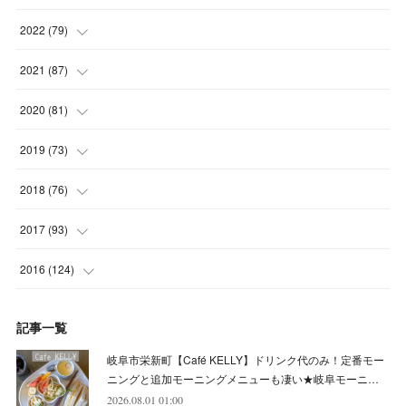
(
4
)
(
6
)
(
7
)
(
6
)
2022
(
79
)
(
5
)
(
6
)
(
7
)
(
7
)
(
4
)
2021
(
87
)
(
4
)
(
5
)
(
8
)
(
7
)
(
8
)
(
12
)
2020
(
81
)
(
5
)
(
4
)
(
9
)
(
9
)
(
10
)
(
9
)
(
10
)
2019
(
73
)
(
5
)
(
8
)
(
8
)
(
7
)
(
11
)
(
11
)
(
4
)
2018
(
76
)
(
7
)
(
11
)
(
7
)
(
8
)
(
1
)
(
8
)
(
6
)
(
9
)
2017
(
93
)
(
4
)
(
8
)
(
7
)
(
9
)
(
6
)
(
7
)
(
4
)
(
3
)
(
7
)
2016
(
124
)
(
5
)
(
8
)
(
7
)
(
7
)
(
12
)
(
6
)
(
8
)
(
5
)
(
6
)
(
10
)
記事一覧
(
5
)
(
10
)
(
6
)
(
7
)
(
7
)
(
7
)
(
8
)
(
4
)
(
6
)
(
12
)
岐阜市栄新町【Café KELLY】ドリンク代のみ！定番モー
(
7
)
(
6
)
(
5
)
(
9
)
(
11
)
(
7
)
(
4
)
ニングと追加モーニングメニューも凄い★岐阜モーニ…
(
7
)
(
5
)
(
10
)
2026.08.01 01:00