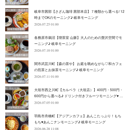
(
10
)
(
6
)
(
4
)
(
7
)
(
5
)
(
5
)
(
8
)
(
8
)
(
10
)
岐阜市茜部【さざん珈琲 茜部本店】７種類から選べる! 12
(
8
)
(
6
)
(
9
)
(
1
)
(
4
)
(
7
)
(
8
)
(
12
)
時までOKのモーニング♪ 岐阜モーニング
2026.07.25 01:00
(
2
)
(
8
)
(
4
)
(
6
)
(
8
)
(
16
)
各務原市鵜沼【喫茶室 山脈】大人のための贅沢空間でモ
(
4
)
(
10
)
(
5
)
(
9
)
(
9
)
ーニング♪ 岐阜モーニング
2026.07.18 01:00
(
7
)
(
10
)
(
6
)
(
9
)
(
13
)
関市武芸川町【森の茶や】 お庭を眺めながら♡和カフェ
(
6
)
(
8
)
(
9
)
(
8
)
の煎茶とお抹茶モーニング♪ 岐阜モーニング
2026.07.11 01:00
(
8
)
(
7
)
(
6
)
大垣市西之川町【カルベラ（大垣店）】400円・500円・
(
11
)
(
12
)
600円から選べる♪ ドリンク付きフルーツモーニング♥ …
(
6
)
2026.07.05 01:00
羽島市舟橋町【アジアンカフェ】あんこたっぷり！もち
もち♥あんこナンモーニング♪ 岐阜モーニング
2026.06.28 11:08