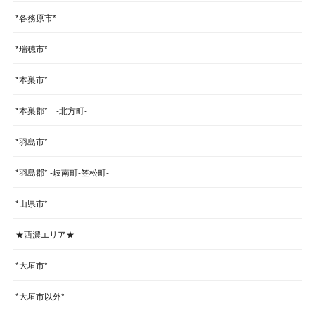
*各務原市*
*瑞穂市*
*本巣市*
*本巣郡* -北方町-
*羽島市*
*羽島郡* -岐南町-笠松町-
*山県市*
★西濃エリア★
*大垣市*
*大垣市以外*