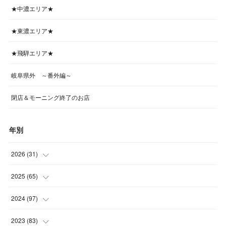
★中濃エリア★
★東濃エリア★
★飛騨エリア★
岐阜県外 ～番外編～
閉店＆モーニング終了のお店
年別
2026
(
31
)
(
4
)
2025
(
65
)
(
4
)
(
5
)
2024
(
97
)
(
5
)
(
6
)
(
5
)
2023
(
83
)