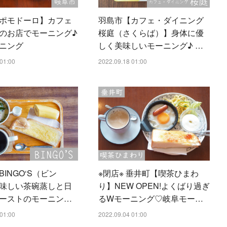
ポモドーロ】カフェ
羽島市【カフェ・ダイニング
のお店でモーニング♪
桜庭（さくらば）】身体に優
ニング
しく美味しいモーニング♪ …
01:00
2022.09.18 01:00
INGO‘S（ビン
※閉店※ 垂井町【喫茶ひまわ
味しい茶碗蒸しと日
り】NEW OPEN!よくばり過ぎ
ーストのモーニン…
るWモーニング♡岐阜モー…
01:00
2022.09.04 01:00