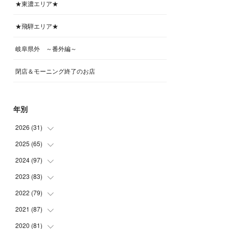
★東濃エリア★
★飛騨エリア★
岐阜県外 ～番外編～
閉店＆モーニング終了のお店
年別
2026
(
31
)
2025
(
65
(
4
)
)
(
4
)
2024
(
97
(
5
)
)
(
5
)
(
6
)
2023
(
83
(
5
)
)
(
4
)
(
6
)
(
7
)
2022
(
79
(
6
)
)
(
5
)
(
6
)
(
7
)
(
7
)
2021
(
87
(
4
)
)
(
4
)
(
5
)
(
8
)
(
7
)
(
8
)
2020
(
81
(
12
)
)