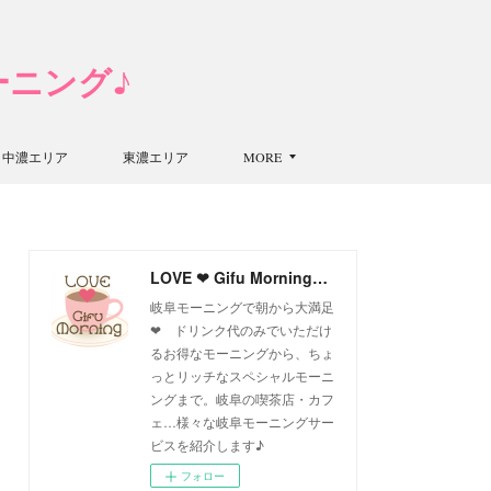
モーニング♪
中濃エリア
東濃エリア
MORE
LOVE ❤ Gifu Morning 愛すべき岐阜モーニング♪
岐阜モーニングで朝から大満足
❤ ドリンク代のみでいただけ
るお得なモーニングから、ちょ
っとリッチなスペシャルモーニ
ングまで。岐阜の喫茶店・カフ
ェ…様々な岐阜モーニングサー
ビスを紹介します♪
フォロー