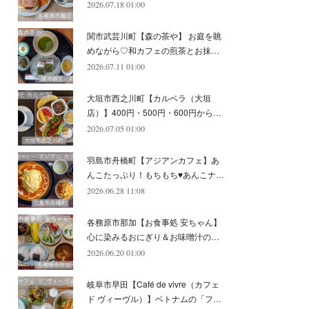
2026.07.18 01:00
(
11
)
(
12
)
(
6
)
関市武芸川町【森の茶や】 お庭を眺
めながら♡和カフェの煎茶とお抹…
2026.07.11 01:00
大垣市西之川町【カルベラ（大垣
店）】400円・500円・600円から…
2026.07.05 01:00
羽島市舟橋町【アジアンカフェ】あ
んこたっぷり！もちもち♥あんこナ…
2026.06.28 11:08
各務原市那加【お食事処 安ちゃん】
心に染みるおにぎり＆お味噌汁の…
2026.06.20 01:00
岐阜市早田【Café de vivre（カフェ
ド ヴィーヴル）】ベトナムの「フ…