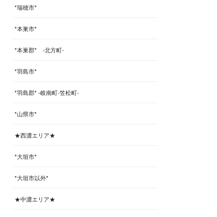
*瑞穂市*
*本巣市*
*本巣郡* -北方町-
*羽島市*
*羽島郡* -岐南町-笠松町-
*山県市*
★西濃エリア★
*大垣市*
*大垣市以外*
★中濃エリア★