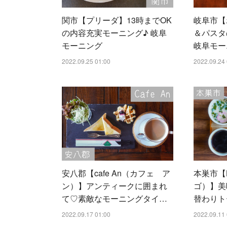
関市【プリーダ】13時までOK
岐阜市【
の内容充実モーニング♪ 岐阜
＆パスタ
モーニング
岐阜モー
2022.09.25 01:00
2022.09.24 
安八郡【cafe An（カフェ ア
本巣市【B
ン）】アンティークに囲まれ
ゴ）】美
て♡素敵なモーニングタイ…
替わりト
2022.09.17 01:00
2022.09.11 