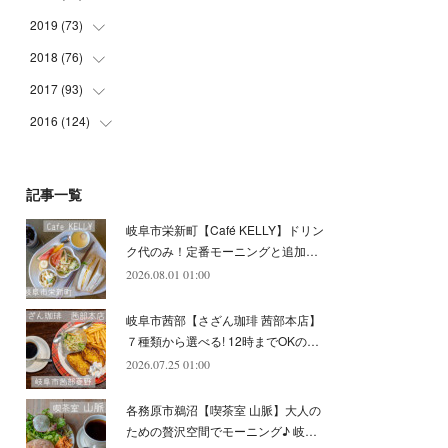
(
5
)
(
4
)
(
9
)
(
9
)
(
10
)
(
9
)
2019
(
73
(
10
)
)
(
5
)
(
8
)
(
8
)
(
7
)
(
11
)
(
11
)
2018
(
76
(
4
)
)
(
7
)
(
11
)
(
7
)
(
8
)
(
1
)
(
8
)
(
6
)
2017
(
93
(
9
)
)
(
4
)
(
8
)
(
7
)
(
9
)
(
6
)
(
7
)
(
4
)
(
3
)
2016
(
124
(
7
)
)
(
5
)
(
8
)
(
7
)
(
7
)
(
12
)
(
6
)
(
8
)
(
5
)
(
6
)
(
10
)
(
5
)
(
10
)
(
6
)
(
7
)
(
7
)
(
7
)
(
8
)
(
4
)
(
6
)
(
12
)
記事一覧
(
7
)
(
6
)
(
5
)
(
9
)
(
11
)
(
7
)
(
4
)
(
7
)
(
5
)
(
10
)
岐阜市栄新町【Café KELLY】ドリン
(
10
)
(
6
)
(
4
)
(
7
)
(
5
)
(
5
)
(
8
)
(
8
)
(
10
)
ク代のみ！定番モーニングと追加…
(
8
)
(
6
)
(
9
)
(
1
)
(
4
)
(
7
)
2026.08.01 01:00
(
8
)
(
12
)
(
2
)
(
8
)
(
4
)
(
6
)
(
8
)
(
16
)
岐阜市茜部【さざん珈琲 茜部本店】
(
4
)
(
10
)
(
5
)
(
9
)
(
9
)
７種類から選べる! 12時までOKの…
2026.07.25 01:00
(
7
)
(
10
)
(
6
)
(
9
)
(
13
)
(
6
)
(
8
)
(
9
)
(
8
)
各務原市鵜沼【喫茶室 山脈】大人の
(
8
)
(
7
)
ための贅沢空間でモーニング♪ 岐…
(
6
)