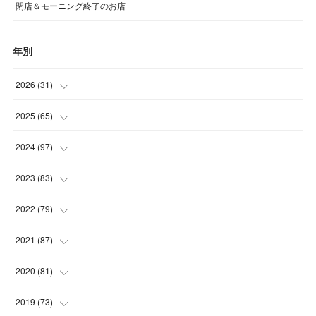
閉店＆モーニング終了のお店
年別
2026
(
31
)
(
4
)
2025
(
65
)
(
4
)
(
5
)
2024
(
97
)
(
5
)
(
6
)
(
5
)
2023
(
83
)
(
4
)
(
6
)
(
7
)
(
6
)
2022
(
79
)
(
5
)
(
6
)
(
7
)
(
7
)
(
4
)
2021
(
87
)
(
4
)
(
5
)
(
8
)
(
7
)
(
8
)
(
12
)
2020
(
81
)
(
5
)
(
4
)
(
9
)
(
9
)
(
10
)
(
9
)
(
10
)
2019
(
73
)