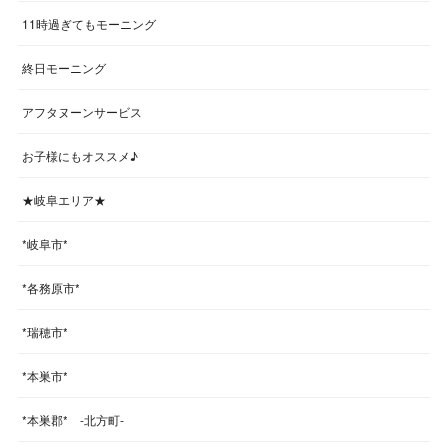
11時過ぎてもモーニング
終日モーニング
アフタヌーンサービス
お子様にもオススメ♪
★岐阜エリア★
*岐阜市*
*各務原市*
*瑞穂市*
*本巣市*
*本巣郡* -北方町-