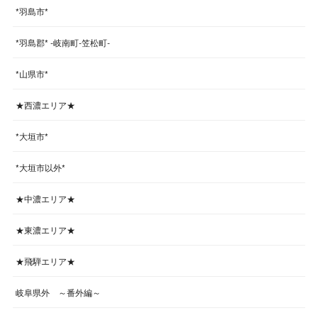
*羽島市*
*羽島郡* -岐南町-笠松町-
*山県市*
★西濃エリア★
*大垣市*
*大垣市以外*
★中濃エリア★
★東濃エリア★
★飛騨エリア★
岐阜県外 ～番外編～