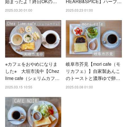
始まったよ！終日OKの…
HEARB&SPICE】ハーブ…
2025.03.30 01:00
2025.03.23 01:00
※カフェをおやめになりま
岐阜市芥見【mori cafe（モ
した※ 大垣市浅中【Chez
リカフェ）】自家製あんこ
lime cafe（シェリムカフ…
のトーストと濃厚ゆで卵…
2025.03.15 10:55
2025.03.08 01:00