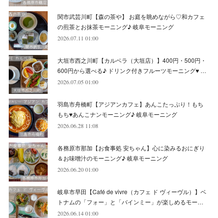
(
13
)
関市武芸川町【森の茶や】 お庭を眺めながら♡和カフェ
(
6
)
(
8
)
(
9
)
(
8
)
の煎茶とお抹茶モーニング♪ 岐阜モーニング
2026.07.11 01:00
(
8
)
(
7
)
(
6
)
大垣市西之川町【カルベラ（大垣店）】400円・500円・
(
11
)
(
12
)
600円から選べる♪ ドリンク付きフルーツモーニング♥ …
(
6
)
2026.07.05 01:00
羽島市舟橋町【アジアンカフェ】あんこたっぷり！もち
もち♥あんこナンモーニング♪ 岐阜モーニング
2026.06.28 11:08
各務原市那加【お食事処 安ちゃん】心に染みるおにぎり
＆お味噌汁のモーニング♪ 岐阜モーニング
2026.06.20 01:00
岐阜市早田【Café de vivre（カフェ ド ヴィーヴル）】ベ
トナムの「フォー」と「バインミー」が楽しめるモー…
2026.06.14 01:00