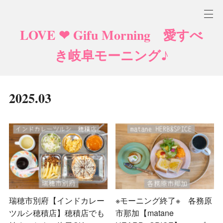
LOVE ❤ Gifu Morning 愛すべ
き岐阜モーニング♪
2025
.
03
瑞穂市別府【インドカレー
※モーニング終了※ 各務原
ツルシ穂積店】穂積店でも
市那加【matane