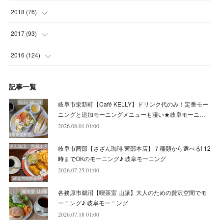
(
5
)
(
8
)
(
8
)
(
7
)
(
11
)
(
11
)
(
4
)
2018
(
76
)
(
7
)
(
11
)
(
7
)
(
8
)
(
1
)
(
8
)
(
6
)
(
9
)
2017
(
93
)
(
4
)
(
8
)
(
7
)
(
9
)
(
6
)
(
7
)
(
4
)
(
3
)
(
7
)
2016
(
124
)
(
5
)
(
8
)
(
7
)
(
7
)
(
12
)
(
6
)
(
8
)
(
5
)
(
6
)
(
10
)
記事一覧
(
5
)
(
10
)
(
6
)
(
7
)
(
7
)
(
7
)
(
8
)
(
4
)
(
6
)
(
12
)
岐阜市栄新町【Café KELLY】ドリンク代のみ！定番モー
(
7
)
(
6
)
(
5
)
(
9
)
(
11
)
(
7
)
(
4
)
ニングと追加モーニングメニューも凄い★岐阜モーニ…
(
7
)
(
5
)
(
10
)
2026.08.01 01:00
(
10
)
(
6
)
(
4
)
(
7
)
(
5
)
(
5
)
(
8
)
(
8
)
(
10
)
岐阜市茜部【さざん珈琲 茜部本店】７種類から選べる! 12
(
8
)
(
6
)
(
9
)
(
1
)
(
4
)
(
7
)
(
8
)
(
12
)
時までOKのモーニング♪ 岐阜モーニング
2026.07.25 01:00
(
2
)
(
8
)
(
4
)
(
6
)
(
8
)
(
16
)
各務原市鵜沼【喫茶室 山脈】大人のための贅沢空間でモ
(
4
)
(
10
)
(
5
)
(
9
)
(
9
)
ーニング♪ 岐阜モーニング
2026.07.18 01:00
(
7
)
(
10
)
(
6
)
(
9
)