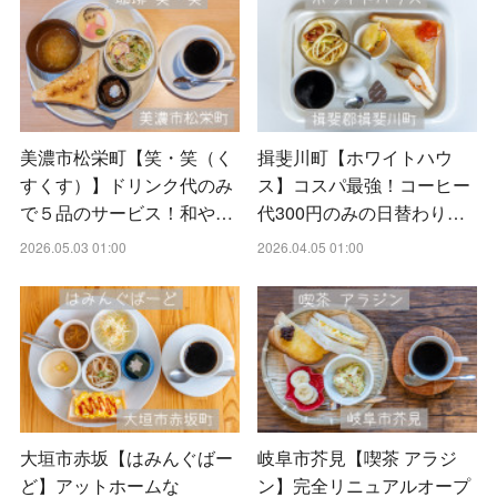
美濃市松栄町【笑・笑（く
揖斐川町【ホワイトハウ
すくす）】ドリンク代のみ
ス】コスパ最強！コーヒー
で５品のサービス！和や…
代300円のみの日替わり…
2026.05.03 01:00
2026.04.05 01:00
大垣市赤坂【はみんぐばー
岐阜市芥見【喫茶 アラジ
ど】アットホームな
ン】完全リニュアルオープ