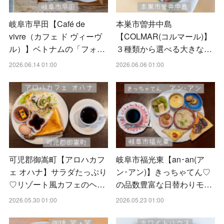
岐阜市早田【Café de
本巣市曽井中島
vivre（カフェ ド ヴィーヴ
【COLMAR(コルマール)】
ル）】ベトナムの「フォ…
３種類から選べる大きな…
2026.06.14 01:00
2026.06.06 01:00
可児郡御嵩町【アロハカフ
岐阜市福光東【an･an(ア
ェ オハナ】サラダたっぷり
ン･アン)】きっちゃてん♡
♡リゾート風カフェのヘ…
の品数豊富な日替わりモ…
2026.05.30 01:00
2026.05.23 01:00