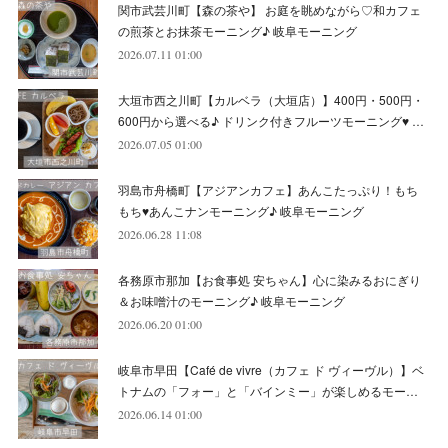
関市武芸川町【森の茶や】 お庭を眺めながら♡和カフェ
(
6
)
(
8
)
(
9
)
(
8
)
の煎茶とお抹茶モーニング♪ 岐阜モーニング
2026.07.11 01:00
(
8
)
(
7
)
(
6
)
大垣市西之川町【カルベラ（大垣店）】400円・500円・
(
11
)
(
12
)
600円から選べる♪ ドリンク付きフルーツモーニング♥ …
(
6
)
2026.07.05 01:00
羽島市舟橋町【アジアンカフェ】あんこたっぷり！もち
もち♥あんこナンモーニング♪ 岐阜モーニング
2026.06.28 11:08
各務原市那加【お食事処 安ちゃん】心に染みるおにぎり
＆お味噌汁のモーニング♪ 岐阜モーニング
2026.06.20 01:00
岐阜市早田【Café de vivre（カフェ ド ヴィーヴル）】ベ
トナムの「フォー」と「バインミー」が楽しめるモー…
2026.06.14 01:00