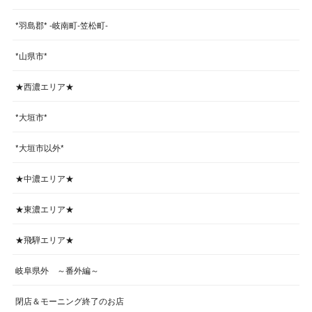
*羽島郡* -岐南町-笠松町-
*山県市*
★西濃エリア★
*大垣市*
*大垣市以外*
★中濃エリア★
★東濃エリア★
★飛騨エリア★
岐阜県外 ～番外編～
閉店＆モーニング終了のお店