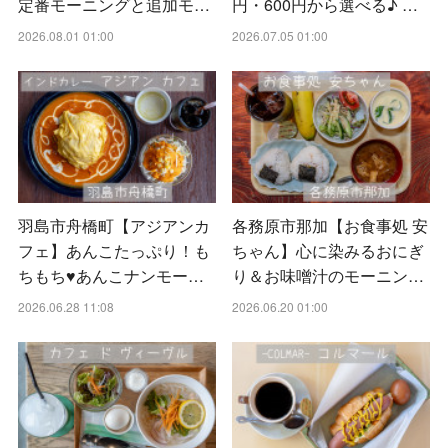
定番モーニングと追加モ…
円・600円から選べる♪ …
2026.08.01 01:00
2026.07.05 01:00
羽島市舟橋町【アジアンカ
各務原市那加【お食事処 安
フェ】あんこたっぷり！も
ちゃん】心に染みるおにぎ
ちもち♥あんこナンモー…
り＆お味噌汁のモーニン…
2026.06.28 11:08
2026.06.20 01:00