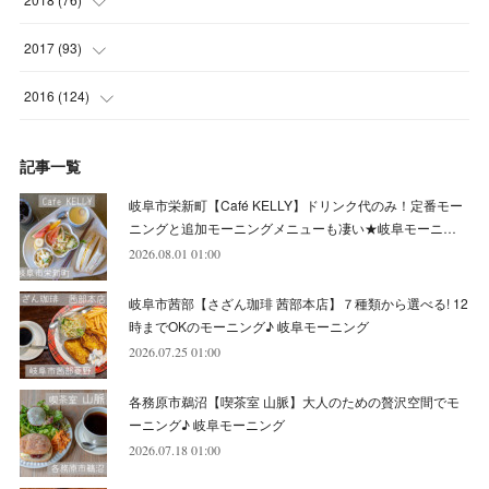
(
7
)
(
11
)
(
7
)
(
8
)
(
1
)
(
8
)
(
6
)
(
9
)
2017
(
93
)
(
4
)
(
8
)
(
7
)
(
9
)
(
6
)
(
7
)
(
4
)
(
3
)
(
7
)
2016
(
124
)
(
5
)
(
8
)
(
7
)
(
7
)
(
12
)
(
6
)
(
8
)
(
5
)
(
6
)
(
10
)
記事一覧
(
5
)
(
10
)
(
6
)
(
7
)
(
7
)
(
7
)
(
8
)
(
4
)
(
6
)
(
12
)
岐阜市栄新町【Café KELLY】ドリンク代のみ！定番モー
(
7
)
(
6
)
(
5
)
(
9
)
(
11
)
(
7
)
(
4
)
ニングと追加モーニングメニューも凄い★岐阜モーニ…
(
7
)
(
5
)
(
10
)
2026.08.01 01:00
(
10
)
(
6
)
(
4
)
(
7
)
(
5
)
(
5
)
(
8
)
(
8
)
(
10
)
岐阜市茜部【さざん珈琲 茜部本店】７種類から選べる! 12
(
8
)
(
6
)
(
9
)
(
1
)
(
4
)
(
7
)
(
8
)
(
12
)
時までOKのモーニング♪ 岐阜モーニング
2026.07.25 01:00
(
2
)
(
8
)
(
4
)
(
6
)
(
8
)
(
16
)
各務原市鵜沼【喫茶室 山脈】大人のための贅沢空間でモ
(
4
)
(
10
)
(
5
)
(
9
)
(
9
)
ーニング♪ 岐阜モーニング
2026.07.18 01:00
(
7
)
(
10
)
(
6
)
(
9
)
(
13
)