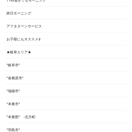
終日モーニング
アフタヌーンサービス
お子様にもオススメ♪
★岐阜エリア★
*岐阜市*
*各務原市*
*瑞穂市*
*本巣市*
*本巣郡* -北方町-
*羽島市*