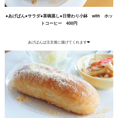
●あげぱん●サラダ●茶碗蒸し●日替わり小鉢 with ホッ
トコーヒー 400円
あげぱんは注文後に揚げてくれます❤