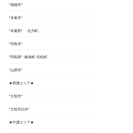
*瑞穂市*
*本巣市*
*本巣郡* -北方町-
*羽島市*
*羽島郡* -岐南町-笠松町-
*山県市*
★西濃エリア★
*大垣市*
*大垣市以外*
★中濃エリア★