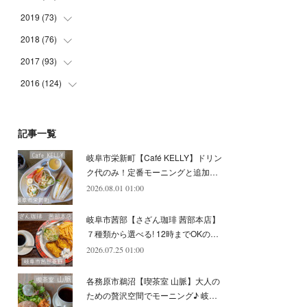
(
5
)
(
4
)
(
9
)
(
9
)
(
10
)
(
9
)
2019
(
73
(
10
)
)
(
5
)
(
8
)
(
8
)
(
7
)
(
11
)
(
11
)
2018
(
76
(
4
)
)
(
7
)
(
11
)
(
7
)
(
8
)
(
1
)
(
8
)
(
6
)
2017
(
93
(
9
)
)
(
4
)
(
8
)
(
7
)
(
9
)
(
6
)
(
7
)
(
4
)
(
3
)
2016
(
124
(
7
)
)
(
5
)
(
8
)
(
7
)
(
7
)
(
12
)
(
6
)
(
8
)
(
5
)
(
6
)
(
10
)
(
5
)
(
10
)
(
6
)
(
7
)
(
7
)
(
7
)
(
8
)
(
4
)
(
6
)
(
12
)
記事一覧
(
7
)
(
6
)
(
5
)
(
9
)
(
11
)
(
7
)
(
4
)
(
7
)
(
5
)
(
10
)
岐阜市栄新町【Café KELLY】ドリン
(
10
)
(
6
)
(
4
)
(
7
)
(
5
)
(
5
)
(
8
)
(
8
)
(
10
)
ク代のみ！定番モーニングと追加…
(
8
)
(
6
)
(
9
)
(
1
)
(
4
)
(
7
)
2026.08.01 01:00
(
8
)
(
12
)
(
2
)
(
8
)
(
4
)
(
6
)
(
8
)
(
16
)
岐阜市茜部【さざん珈琲 茜部本店】
(
4
)
(
10
)
(
5
)
(
9
)
(
9
)
７種類から選べる! 12時までOKの…
2026.07.25 01:00
(
7
)
(
10
)
(
6
)
(
9
)
(
13
)
(
6
)
(
8
)
(
9
)
(
8
)
各務原市鵜沼【喫茶室 山脈】大人の
(
8
)
(
7
)
ための贅沢空間でモーニング♪ 岐…
(
6
)