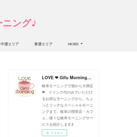
モーニング♪
中濃エリア
東濃エリア
MORE
LOVE ❤ Gifu Morning 愛すべき岐阜モーニング♪
岐阜モーニングで朝から大満足
❤ ドリンク代のみでいただけ
るお得なモーニングから、ちょ
っとリッチなスペシャルモーニ
ングまで。岐阜の喫茶店・カフ
ェ…様々な岐阜モーニングサー
ビスを紹介します♪
フォロー