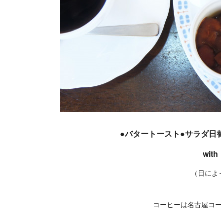
●バタートースト●サラダ日
wit
（日によ
コーヒーは名古屋コ