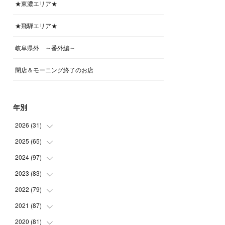
★東濃エリア★
★飛騨エリア★
岐阜県外 ～番外編～
閉店＆モーニング終了のお店
年別
2026
(
31
)
2025
(
65
(
4
)
)
(
4
)
2024
(
97
(
5
)
)
(
5
)
(
6
)
2023
(
83
(
5
)
)
(
4
)
(
6
)
(
7
)
2022
(
79
(
6
)
)
(
5
)
(
6
)
(
7
)
(
7
)
2021
(
87
(
4
)
)
(
4
)
(
5
)
(
8
)
(
7
)
(
8
)
2020
(
81
(
12
)
)