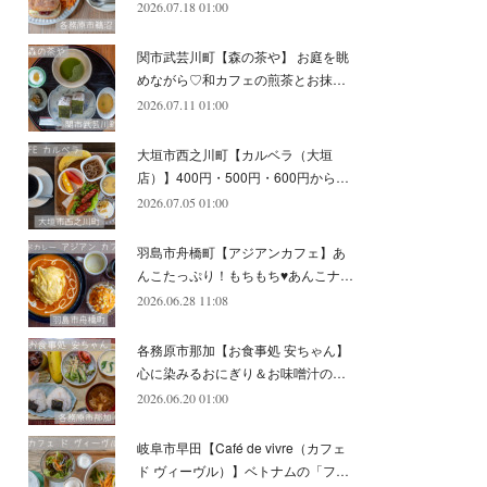
2026.07.18 01:00
(
11
)
(
12
)
(
6
)
関市武芸川町【森の茶や】 お庭を眺
めながら♡和カフェの煎茶とお抹…
2026.07.11 01:00
大垣市西之川町【カルベラ（大垣
店）】400円・500円・600円から…
2026.07.05 01:00
羽島市舟橋町【アジアンカフェ】あ
んこたっぷり！もちもち♥あんこナ…
2026.06.28 11:08
各務原市那加【お食事処 安ちゃん】
心に染みるおにぎり＆お味噌汁の…
2026.06.20 01:00
岐阜市早田【Café de vivre（カフェ
ド ヴィーヴル）】ベトナムの「フ…