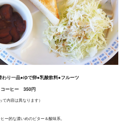
替わり一品●ゆで卵●乳酸飲料●フルーツ
h コーヒー 350円
って内容は異なります）
ーヒー的な濃いめのビター＆酸味系。