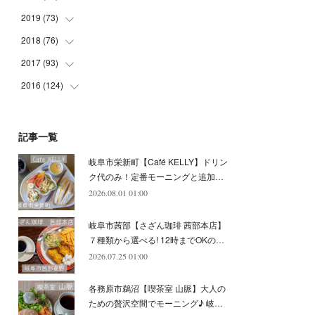
(
5
)
(
4
)
(
9
)
(
9
)
(
10
)
(
9
)
2019
(
73
(
10
)
)
(
5
)
(
8
)
(
8
)
(
7
)
(
11
)
(
11
)
2018
(
76
(
4
)
)
(
7
)
(
11
)
(
7
)
(
8
)
(
1
)
(
8
)
(
6
)
2017
(
93
(
9
)
)
(
4
)
(
8
)
(
7
)
(
9
)
(
6
)
(
7
)
(
4
)
(
3
)
2016
(
124
(
7
)
)
(
5
)
(
8
)
(
7
)
(
7
)
(
12
)
(
6
)
(
8
)
(
5
)
(
6
)
(
10
)
(
5
)
(
10
)
(
6
)
(
7
)
(
7
)
(
7
)
(
8
)
(
4
)
(
6
)
(
12
)
記事一覧
(
7
)
(
6
)
(
5
)
(
9
)
(
11
)
(
7
)
(
4
)
(
7
)
(
5
)
(
10
)
岐阜市栄新町【Café KELLY】ドリン
(
10
)
(
6
)
(
4
)
(
7
)
(
5
)
(
5
)
(
8
)
(
8
)
(
10
)
ク代のみ！定番モーニングと追加…
(
8
)
(
6
)
(
9
)
(
1
)
(
4
)
(
7
)
2026.08.01 01:00
(
8
)
(
12
)
(
2
)
(
8
)
(
4
)
(
6
)
(
8
)
(
16
)
岐阜市茜部【さざん珈琲 茜部本店】
(
4
)
(
10
)
(
5
)
(
9
)
(
9
)
７種類から選べる! 12時までOKの…
2026.07.25 01:00
(
7
)
(
10
)
(
6
)
(
9
)
(
13
)
(
6
)
(
8
)
(
9
)
(
8
)
各務原市鵜沼【喫茶室 山脈】大人の
(
8
)
(
7
)
ための贅沢空間でモーニング♪ 岐…
(
6
)