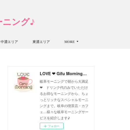
モーニング♪
中濃エリア
東濃エリア
MORE
LOVE ❤ Gifu Morning 愛すべき岐阜モーニング♪
岐阜モーニングで朝から大満足
❤ ドリンク代のみでいただけ
るお得なモーニングから、ちょ
っとリッチなスペシャルモーニ
ングまで。岐阜の喫茶店・カフ
ェ…様々な岐阜モーニングサー
ビスを紹介します♪
フォロー