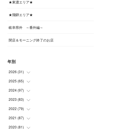
★東濃エリア★
★飛騨エリア★
岐阜県外 ～番外編～
閉店＆モーニング終了のお店
年別
2026
(
31
)
2025
(
65
(
4
)
)
(
4
)
2024
(
97
(
5
)
)
(
5
)
(
6
)
2023
(
83
(
5
)
)
(
4
)
(
6
)
(
7
)
2022
(
79
(
6
)
)
(
5
)
(
6
)
(
7
)
(
7
)
2021
(
87
(
4
)
)
(
4
)
(
5
)
(
8
)
(
7
)
(
8
)
2020
(
81
(
12
)
)