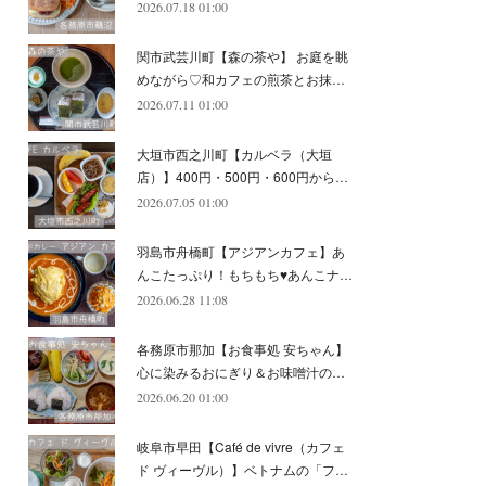
2026.07.18 01:00
(
11
)
(
12
)
(
6
)
関市武芸川町【森の茶や】 お庭を眺
めながら♡和カフェの煎茶とお抹…
2026.07.11 01:00
大垣市西之川町【カルベラ（大垣
店）】400円・500円・600円から…
2026.07.05 01:00
羽島市舟橋町【アジアンカフェ】あ
んこたっぷり！もちもち♥あんこナ…
2026.06.28 11:08
各務原市那加【お食事処 安ちゃん】
心に染みるおにぎり＆お味噌汁の…
2026.06.20 01:00
岐阜市早田【Café de vivre（カフェ
ド ヴィーヴル）】ベトナムの「フ…