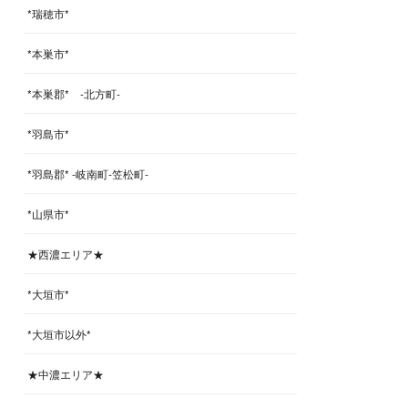
*瑞穂市*
*本巣市*
*本巣郡* -北方町-
*羽島市*
*羽島郡* -岐南町-笠松町-
*山県市*
★西濃エリア★
*大垣市*
*大垣市以外*
★中濃エリア★