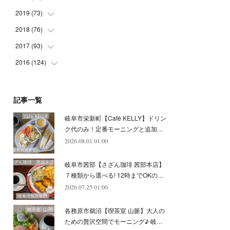
(
5
)
(
4
)
(
9
)
(
9
)
(
10
)
(
9
)
2019
(
73
(
10
)
)
(
5
)
(
8
)
(
8
)
(
7
)
(
11
)
(
11
)
2018
(
76
(
4
)
)
(
7
)
(
11
)
(
7
)
(
8
)
(
1
)
(
8
)
(
6
)
2017
(
93
(
9
)
)
(
4
)
(
8
)
(
7
)
(
9
)
(
6
)
(
7
)
(
4
)
(
3
)
2016
(
124
(
7
)
)
(
5
)
(
8
)
(
7
)
(
7
)
(
12
)
(
6
)
(
8
)
(
5
)
(
6
)
(
10
)
(
5
)
(
10
)
(
6
)
(
7
)
(
7
)
(
7
)
(
8
)
(
4
)
(
6
)
(
12
)
記事一覧
(
7
)
(
6
)
(
5
)
(
9
)
(
11
)
(
7
)
(
4
)
(
7
)
(
5
)
(
10
)
岐阜市栄新町【Café KELLY】ドリン
(
10
)
(
6
)
(
4
)
(
7
)
(
5
)
(
5
)
(
8
)
(
8
)
(
10
)
ク代のみ！定番モーニングと追加…
(
8
)
(
6
)
(
9
)
(
1
)
(
4
)
(
7
)
2026.08.01 01:00
(
8
)
(
12
)
(
2
)
(
8
)
(
4
)
(
6
)
(
8
)
(
16
)
岐阜市茜部【さざん珈琲 茜部本店】
(
4
)
(
10
)
(
5
)
(
9
)
(
9
)
７種類から選べる! 12時までOKの…
2026.07.25 01:00
(
7
)
(
10
)
(
6
)
(
9
)
(
13
)
(
6
)
(
8
)
(
9
)
(
8
)
各務原市鵜沼【喫茶室 山脈】大人の
(
8
)
(
7
)
ための贅沢空間でモーニング♪ 岐…
(
6
)