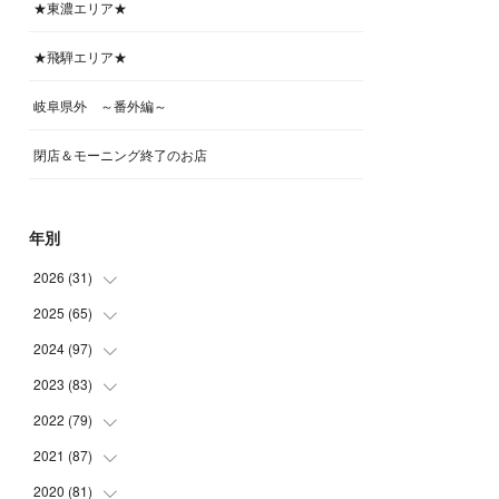
★東濃エリア★
★飛騨エリア★
岐阜県外 ～番外編～
閉店＆モーニング終了のお店
年別
2026
(
31
)
2025
(
65
(
4
)
)
(
4
)
2024
(
97
(
5
)
)
(
5
)
(
6
)
2023
(
83
(
5
)
)
(
4
)
(
6
)
(
7
)
2022
(
79
(
6
)
)
(
5
)
(
6
)
(
7
)
(
7
)
2021
(
87
(
4
)
)
(
4
)
(
5
)
(
8
)
(
7
)
(
8
)
2020
(
81
(
12
)
)