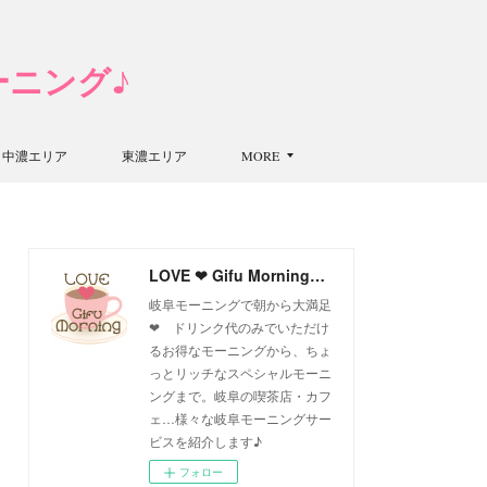
モーニング♪
中濃エリア
東濃エリア
MORE
LOVE ❤ Gifu Morning 愛すべき岐阜モーニング♪
岐阜モーニングで朝から大満足
❤ ドリンク代のみでいただけ
るお得なモーニングから、ちょ
っとリッチなスペシャルモーニ
ングまで。岐阜の喫茶店・カフ
ェ…様々な岐阜モーニングサー
ビスを紹介します♪
フォロー