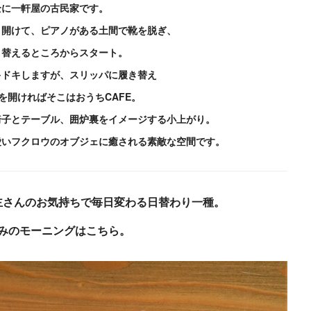
全に一軒屋の古民家です。
と開けて、ピアノがある土間で靴を脱ぎ、
き替えるところからスタート。
キドキしますが、スリッパに履き替え
を開ければ
そこはおうちCAFE。
椅子とテーブル、囲炉裏をイメージする小上がり。
愛いフクロウのオブジェに癒される素敵な空間です。
主さんのお気持ちで毎日変わる日替わり一種。
みのモーニングはこちら。