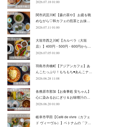
2026.07.18 01:00
(
11
)
(
12
)
(
6
)
関市武芸川町【森の茶や】 お庭を眺
めながら♡和カフェの煎茶とお抹…
2026.07.11 01:00
大垣市西之川町【カルベラ（大垣
店）】400円・500円・600円から…
2026.07.05 01:00
羽島市舟橋町【アジアンカフェ】あ
んこたっぷり！もちもち♥あんこナ…
2026.06.28 11:08
各務原市那加【お食事処 安ちゃん】
心に染みるおにぎり＆お味噌汁の…
2026.06.20 01:00
岐阜市早田【Café de vivre（カフェ
ド ヴィーヴル）】ベトナムの「フ…