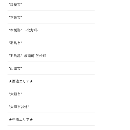
*瑞穂市*
*本巣市*
*本巣郡* -北方町-
*羽島市*
*羽島郡* -岐南町-笠松町-
*山県市*
★西濃エリア★
*大垣市*
*大垣市以外*
★中濃エリア★