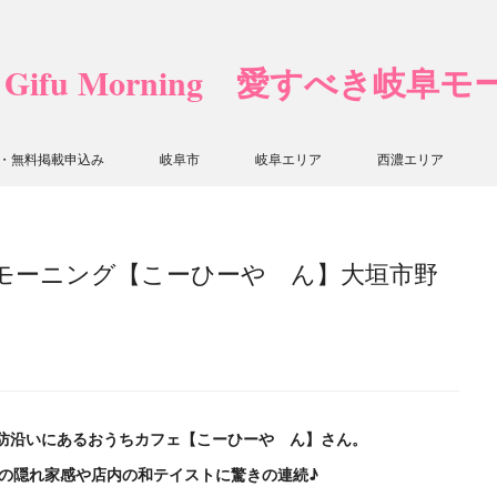
❤ Gifu Morning 愛すべき岐阜
・無料掲載申込み
岐阜市
岐阜エリア
西濃エリア
モーニング【こーひーや ん】大垣市野
防沿いにあるおうちカフェ【こーひーや ん】さん。
の隠れ家感や店内の和テイストに驚きの連続♪