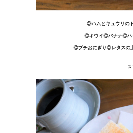
◎ハムとキュウリの
◎キウイ◎バナナ◎ハ
◎プチおにぎり◎レタスの上
ス