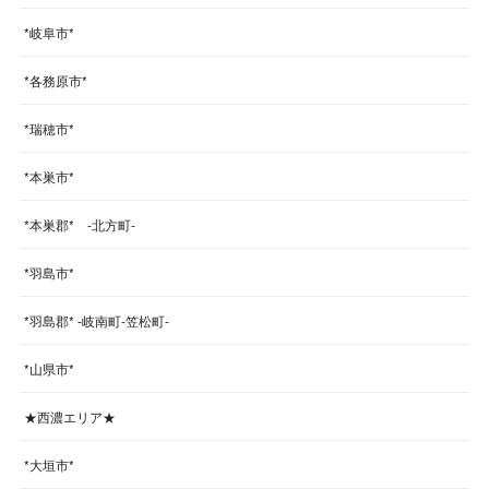
*岐阜市*
*各務原市*
*瑞穂市*
*本巣市*
*本巣郡* -北方町-
*羽島市*
*羽島郡* -岐南町-笠松町-
*山県市*
★西濃エリア★
*大垣市*