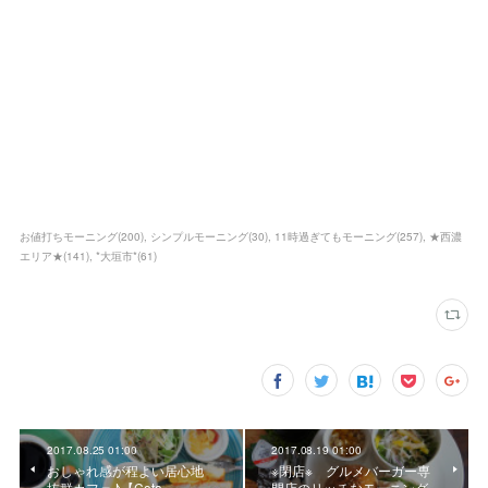
お値打ちモーニング
(
200
)
シンプルモーニング
(
30
)
11時過ぎてもモーニング
(
257
)
★西濃
エリア★
(
141
)
*大垣市*
(
61
)
2017.08.25 01:00
2017.08.19 01:00
おしゃれ感が程よい居心地
※閉店※ グルメバーガー専
抜群カフェ♪【Cota
門店のリッチなモーニング