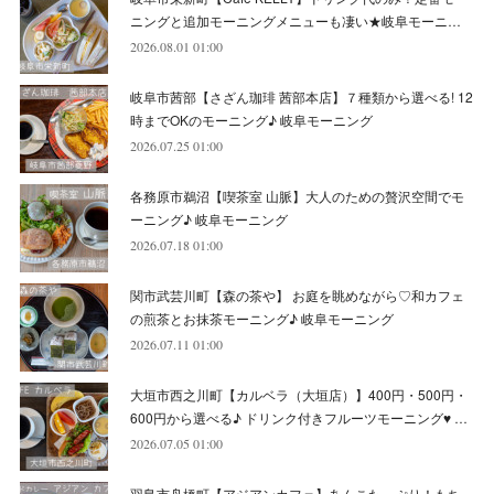
(
7
)
(
6
)
(
5
)
(
9
)
(
11
)
(
7
)
(
4
)
ニングと追加モーニングメニューも凄い★岐阜モーニ…
(
7
)
(
5
)
(
10
)
2026.08.01 01:00
(
10
)
(
6
)
(
4
)
(
7
)
(
5
)
(
5
)
(
8
)
(
8
)
(
10
)
岐阜市茜部【さざん珈琲 茜部本店】７種類から選べる! 12
(
8
)
(
6
)
(
9
)
(
1
)
(
4
)
(
7
)
(
8
)
(
12
)
時までOKのモーニング♪ 岐阜モーニング
2026.07.25 01:00
(
2
)
(
8
)
(
4
)
(
6
)
(
8
)
(
16
)
各務原市鵜沼【喫茶室 山脈】大人のための贅沢空間でモ
(
4
)
(
10
)
(
5
)
(
9
)
(
9
)
ーニング♪ 岐阜モーニング
2026.07.18 01:00
(
7
)
(
10
)
(
6
)
(
9
)
(
13
)
関市武芸川町【森の茶や】 お庭を眺めながら♡和カフェ
(
6
)
(
8
)
(
9
)
(
8
)
の煎茶とお抹茶モーニング♪ 岐阜モーニング
2026.07.11 01:00
(
8
)
(
7
)
(
6
)
大垣市西之川町【カルベラ（大垣店）】400円・500円・
(
11
)
(
12
)
600円から選べる♪ ドリンク付きフルーツモーニング♥ …
(
6
)
2026.07.05 01:00
羽島市舟橋町【アジアンカフェ】あんこたっぷり！もち