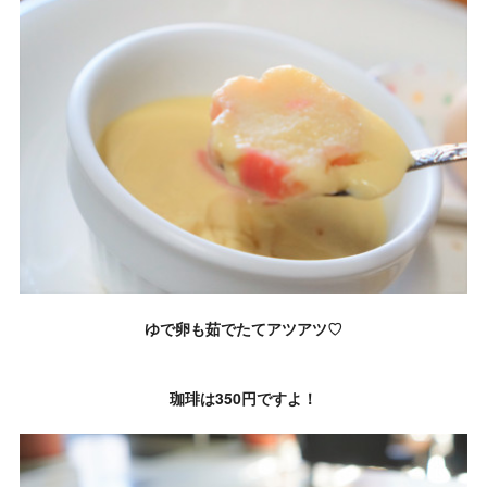
ゆで卵も茹でたてアツアツ♡
珈琲は350円ですよ！