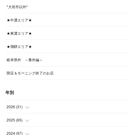
*大垣市以外*
★中濃エリア★
★東濃エリア★
★飛騨エリア★
岐阜県外 ～番外編～
閉店＆モーニング終了のお店
年別
2026
(
31
)
(
4
)
2025
(
65
)
(
4
)
(
5
)
2024
(
97
)