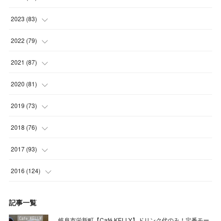
(
5
)
(
6
)
(
5
)
2023
(
83
)
(
4
)
(
6
)
(
7
)
(
6
)
2022
(
79
)
(
5
)
(
6
)
(
7
)
(
7
)
(
4
)
2021
(
87
)
(
4
)
(
5
)
(
8
)
(
7
)
(
8
)
(
12
)
2020
(
81
)
(
5
)
(
4
)
(
9
)
(
9
)
(
10
)
(
9
)
(
10
)
2019
(
73
)
(
5
)
(
8
)
(
8
)
(
7
)
(
11
)
(
11
)
(
4
)
2018
(
76
)
(
7
)
(
11
)
(
7
)
(
8
)
(
1
)
(
8
)
(
6
)
(
9
)
2017
(
93
)
(
4
)
(
8
)
(
7
)
(
9
)
(
6
)
(
7
)
(
4
)
(
3
)
(
7
)
2016
(
124
)
(
5
)
(
8
)
(
7
)
(
7
)
(
12
)
(
6
)
(
8
)
(
5
)
(
6
)
(
10
)
記事一覧
(
5
)
(
10
)
(
6
)
(
7
)
(
7
)
(
7
)
(
8
)
(
4
)
(
6
)
(
12
)
岐阜市栄新町【Café KELLY】ドリンク代のみ！定番モー