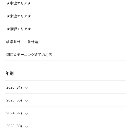
★中濃エリア★
★東濃エリア★
★飛騨エリア★
岐阜県外 ～番外編～
閉店＆モーニング終了のお店
年別
2026
(
31
)
(
4
)
2025
(
65
)
(
4
)
(
5
)
2024
(
97
)
(
5
)
(
6
)
(
5
)
2023
(
83
)