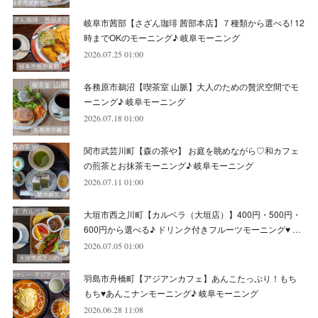
(
7
)
(
5
)
(
5
)
(
8
)
(
8
)
(
10
)
岐阜市茜部【さざん珈琲 茜部本店】７種類から選べる! 12
(
8
)
(
6
)
(
9
)
(
1
)
(
4
)
(
7
)
(
8
)
(
12
)
時までOKのモーニング♪ 岐阜モーニング
2026.07.25 01:00
(
2
)
(
8
)
(
4
)
(
6
)
(
8
)
(
16
)
各務原市鵜沼【喫茶室 山脈】大人のための贅沢空間でモ
(
4
)
(
10
)
(
5
)
(
9
)
(
9
)
ーニング♪ 岐阜モーニング
2026.07.18 01:00
(
7
)
(
10
)
(
6
)
(
9
)
(
13
)
関市武芸川町【森の茶や】 お庭を眺めながら♡和カフェ
(
6
)
(
8
)
(
9
)
(
8
)
の煎茶とお抹茶モーニング♪ 岐阜モーニング
2026.07.11 01:00
(
8
)
(
7
)
(
6
)
大垣市西之川町【カルベラ（大垣店）】400円・500円・
(
11
)
(
12
)
600円から選べる♪ ドリンク付きフルーツモーニング♥ …
(
6
)
2026.07.05 01:00
羽島市舟橋町【アジアンカフェ】あんこたっぷり！もち
もち♥あんこナンモーニング♪ 岐阜モーニング
2026.06.28 11:08