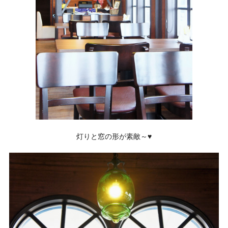
灯りと窓の形が素敵～♥