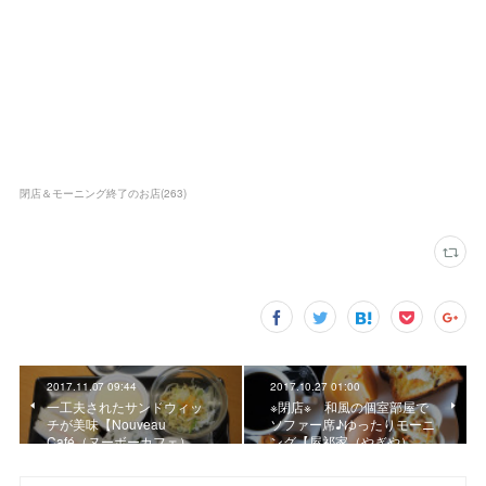
閉店＆モーニング終了のお店
(
263
)
2017.11.07 09:44
2017.10.27 01:00
一工夫されたサンドウィッ
※閉店※ 和風の個室部屋で
チが美味【Nouveau
ソファー席♪ゆったりモーニ
Café（ヌーボーカフェ）…
ング【屋祁家（やぎや）…