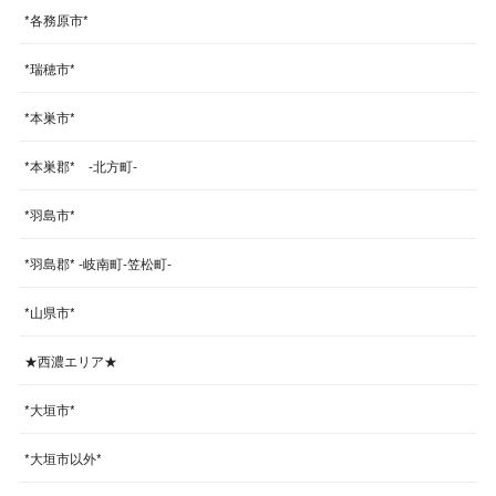
*各務原市*
*瑞穂市*
*本巣市*
*本巣郡* -北方町-
*羽島市*
*羽島郡* -岐南町-笠松町-
*山県市*
★西濃エリア★
*大垣市*
*大垣市以外*