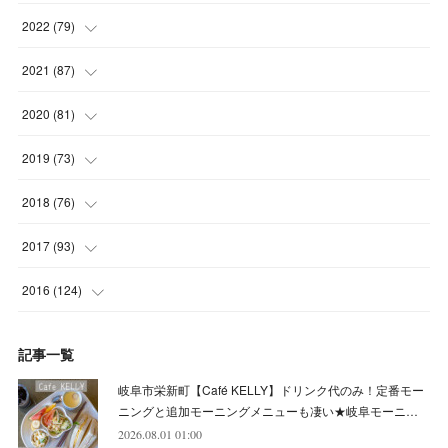
(
4
)
(
6
)
(
7
)
(
6
)
2022
(
79
)
(
5
)
(
6
)
(
7
)
(
7
)
(
4
)
2021
(
87
)
(
4
)
(
5
)
(
8
)
(
7
)
(
8
)
(
12
)
2020
(
81
)
(
5
)
(
4
)
(
9
)
(
9
)
(
10
)
(
9
)
(
10
)
2019
(
73
)
(
5
)
(
8
)
(
8
)
(
7
)
(
11
)
(
11
)
(
4
)
2018
(
76
)
(
7
)
(
11
)
(
7
)
(
8
)
(
1
)
(
8
)
(
6
)
(
9
)
2017
(
93
)
(
4
)
(
8
)
(
7
)
(
9
)
(
6
)
(
7
)
(
4
)
(
3
)
(
7
)
2016
(
124
)
(
5
)
(
8
)
(
7
)
(
7
)
(
12
)
(
6
)
(
8
)
(
5
)
(
6
)
(
10
)
記事一覧
(
5
)
(
10
)
(
6
)
(
7
)
(
7
)
(
7
)
(
8
)
(
4
)
(
6
)
(
12
)
岐阜市栄新町【Café KELLY】ドリンク代のみ！定番モー
(
7
)
(
6
)
(
5
)
(
9
)
(
11
)
(
7
)
(
4
)
ニングと追加モーニングメニューも凄い★岐阜モーニ…
(
7
)
(
5
)
(
10
)
2026.08.01 01:00
(
10
)
(
6
)
(
4
)