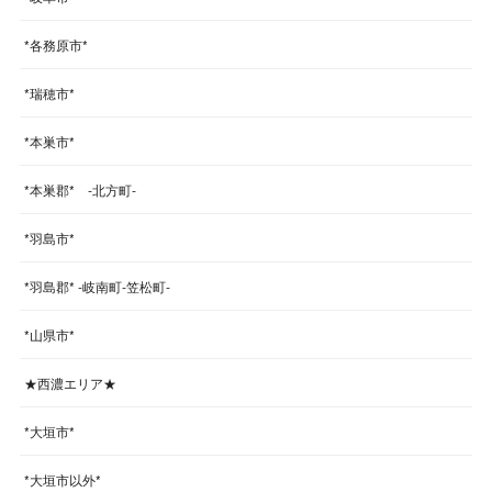
*各務原市*
*瑞穂市*
*本巣市*
*本巣郡* -北方町-
*羽島市*
*羽島郡* -岐南町-笠松町-
*山県市*
★西濃エリア★
*大垣市*
*大垣市以外*