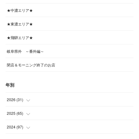
★中濃エリア★
★東濃エリア★
★飛騨エリア★
岐阜県外 ～番外編～
閉店＆モーニング終了のお店
年別
2026
(
31
)
(
4
)
2025
(
65
)
(
4
)
(
5
)
2024
(
97
)
(
5
)