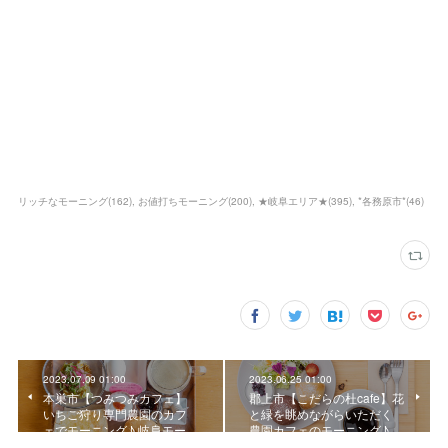
リッチなモーニング
(
162
)
お値打ちモーニング
(
200
)
★岐阜エリア★
(
395
)
*各務原市*
(
46
)
2023.07.09 01:00
2023.06.25 01:00
本巣市【つみつみカフェ】
郡上市【こだらの杜cafe】花
いちご狩り専門農園のカフ
と緑を眺めながらいただく
ェでモーニング♪ 岐阜モー…
農園カフェのモーニング♪ …