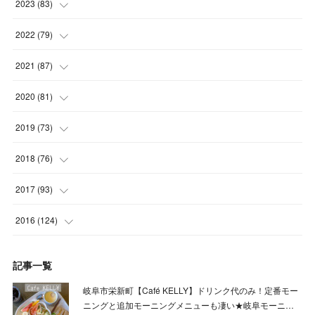
(
6
)
(
5
)
2023
(
83
)
(
4
)
(
6
)
(
7
)
(
6
)
2022
(
79
)
(
5
)
(
6
)
(
7
)
(
7
)
(
4
)
2021
(
87
)
(
4
)
(
5
)
(
8
)
(
7
)
(
8
)
(
12
)
2020
(
81
)
(
5
)
(
4
)
(
9
)
(
9
)
(
10
)
(
9
)
(
10
)
2019
(
73
)
(
5
)
(
8
)
(
8
)
(
7
)
(
11
)
(
11
)
(
4
)
2018
(
76
)
(
7
)
(
11
)
(
7
)
(
8
)
(
1
)
(
8
)
(
6
)
(
9
)
2017
(
93
)
(
4
)
(
8
)
(
7
)
(
9
)
(
6
)
(
7
)
(
4
)
(
3
)
(
7
)
2016
(
124
)
(
5
)
(
8
)
(
7
)
(
7
)
(
12
)
(
6
)
(
8
)
(
5
)
(
6
)
(
10
)
記事一覧
(
5
)
(
10
)
(
6
)
(
7
)
(
7
)
(
7
)
(
8
)
(
4
)
(
6
)
(
12
)
岐阜市栄新町【Café KELLY】ドリンク代のみ！定番モー
(
7
)
(
6
)
(
5
)
(
9
)
(
11
)
(
7
)
(
4
)
ニングと追加モーニングメニューも凄い★岐阜モーニ…
(
7
)
(
5
)
(
10
)