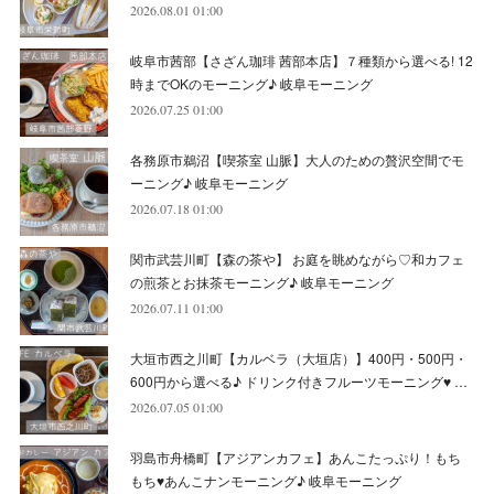
2026.08.01 01:00
(
10
)
(
6
)
(
4
)
(
7
)
(
5
)
(
5
)
(
8
)
(
8
)
(
10
)
岐阜市茜部【さざん珈琲 茜部本店】７種類から選べる! 12
(
8
)
(
6
)
(
9
)
(
1
)
(
4
)
(
7
)
(
8
)
(
12
)
時までOKのモーニング♪ 岐阜モーニング
2026.07.25 01:00
(
2
)
(
8
)
(
4
)
(
6
)
(
8
)
(
16
)
各務原市鵜沼【喫茶室 山脈】大人のための贅沢空間でモ
(
4
)
(
10
)
(
5
)
(
9
)
(
9
)
ーニング♪ 岐阜モーニング
2026.07.18 01:00
(
7
)
(
10
)
(
6
)
(
9
)
(
13
)
関市武芸川町【森の茶や】 お庭を眺めながら♡和カフェ
(
6
)
(
8
)
(
9
)
(
8
)
の煎茶とお抹茶モーニング♪ 岐阜モーニング
2026.07.11 01:00
(
8
)
(
7
)
(
6
)
大垣市西之川町【カルベラ（大垣店）】400円・500円・
(
11
)
(
12
)
600円から選べる♪ ドリンク付きフルーツモーニング♥ …
(
6
)
2026.07.05 01:00
羽島市舟橋町【アジアンカフェ】あんこたっぷり！もち
もち♥あんこナンモーニング♪ 岐阜モーニング