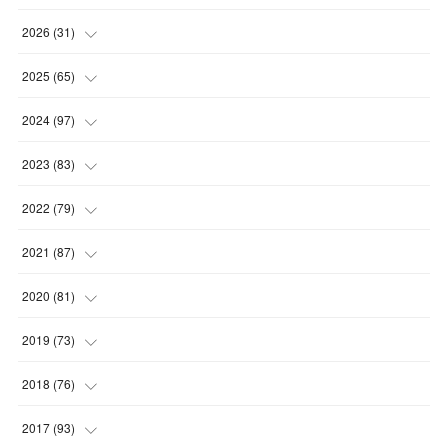
2026
(
31
)
(
4
)
2025
(
65
)
(
4
)
(
5
)
2024
(
97
)
(
5
)
(
6
)
(
5
)
2023
(
83
)
(
4
)
(
6
)
(
7
)
(
6
)
2022
(
79
)
(
5
)
(
6
)
(
7
)
(
7
)
(
4
)
2021
(
87
)
(
4
)
(
5
)
(
8
)
(
7
)
(
8
)
(
12
)
2020
(
81
)
(
5
)
(
4
)
(
9
)
(
9
)
(
10
)
(
9
)
(
10
)
2019
(
73
)
(
5
)
(
8
)
(
8
)
(
7
)
(
11
)
(
11
)
(
4
)
2018
(
76
)
(
7
)
(
11
)
(
7
)
(
8
)
(
1
)
(
8
)
(
6
)
(
9
)
2017
(
93
)