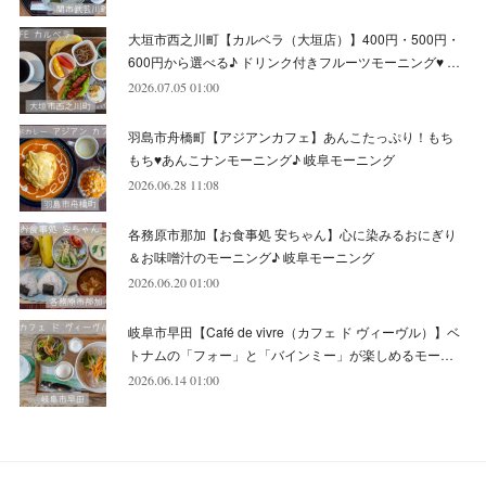
大垣市西之川町【カルベラ（大垣店）】400円・500円・
(
11
)
(
12
)
600円から選べる♪ ドリンク付きフルーツモーニング♥ …
(
6
)
2026.07.05 01:00
羽島市舟橋町【アジアンカフェ】あんこたっぷり！もち
もち♥あんこナンモーニング♪ 岐阜モーニング
2026.06.28 11:08
各務原市那加【お食事処 安ちゃん】心に染みるおにぎり
＆お味噌汁のモーニング♪ 岐阜モーニング
2026.06.20 01:00
岐阜市早田【Café de vivre（カフェ ド ヴィーヴル）】ベ
トナムの「フォー」と「バインミー」が楽しめるモー…
2026.06.14 01:00