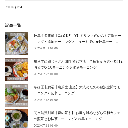
(
4
)
(
8
)
(
7
)
(
9
)
(
6
)
(
7
)
(
4
)
(
3
)
(
7
)
2016
(
124
)
(
5
)
(
8
)
(
7
)
(
7
)
(
12
)
(
6
)
(
8
)
(
5
)
(
6
)
(
10
)
記事一覧
(
5
)
(
10
)
(
6
)
(
7
)
(
7
)
(
7
)
(
8
)
(
4
)
(
6
)
(
12
)
岐阜市栄新町【Café KELLY】ドリンク代のみ！定番モー
(
7
)
(
6
)
(
5
)
(
9
)
(
11
)
(
7
)
(
4
)
ニングと追加モーニングメニューも凄い★岐阜モーニ…
(
7
)
(
5
)
(
10
)
2026.08.01 01:00
(
10
)
(
6
)
(
4
)
(
7
)
(
5
)
(
5
)
(
8
)
(
8
)
(
10
)
岐阜市茜部【さざん珈琲 茜部本店】７種類から選べる! 12
(
8
)
(
6
)
(
9
)
(
1
)
(
4
)
(
7
)
(
8
)
(
12
)
時までOKのモーニング♪ 岐阜モーニング
2026.07.25 01:00
(
2
)
(
8
)
(
4
)
(
6
)
(
8
)
(
16
)
各務原市鵜沼【喫茶室 山脈】大人のための贅沢空間でモ
(
4
)
(
10
)
(
5
)
(
9
)
(
9
)
ーニング♪ 岐阜モーニング
2026.07.18 01:00
(
7
)
(
10
)
(
6
)
(
9
)
(
13
)
関市武芸川町【森の茶や】 お庭を眺めながら♡和カフェ
(
6
)
(
8
)
(
9
)
(
8
)
の煎茶とお抹茶モーニング♪ 岐阜モーニング
2026.07.11 01:00
(
8
)
(
7
)
(
6
)