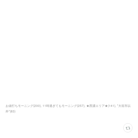
お値打ちモーニング
(
200
)
11時過ぎてもモーニング
(
257
)
★西濃エリア★
(
141
)
*大垣市以
外*
(
83
)