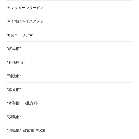
アフタヌーンサービス
お子様にもオススメ♪
★岐阜エリア★
*岐阜市*
*各務原市*
*瑞穂市*
*本巣市*
*本巣郡* -北方町-
*羽島市*
*羽島郡* -岐南町-笠松町-