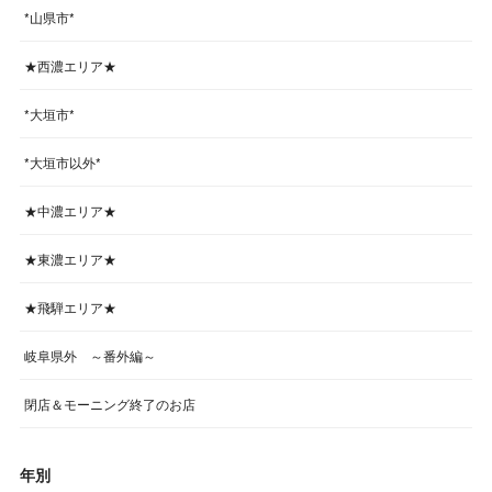
*山県市*
★西濃エリア★
*大垣市*
*大垣市以外*
★中濃エリア★
★東濃エリア★
★飛騨エリア★
岐阜県外 ～番外編～
閉店＆モーニング終了のお店
年別