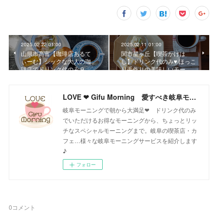
2025.02.22 01:00
2025.02.11 01:00
山県市高富【珈琲店あるて
関市星ヶ丘【喫茶かけは
ぃーむ】シックな大人の珈
し】ドリンク代のみ♥ ほっこ
琲店でドリンク代のみ９…
り手作りの美味しいモー…
LOVE ❤ Gifu Morning 愛すべき岐阜モーニング♪
岐阜モーニングで朝から大満足❤ ドリンク代のみ
でいただけるお得なモーニングから、ちょっとリッ
チなスペシャルモーニングまで。岐阜の喫茶店・カ
フェ…様々な岐阜モーニングサービスを紹介します
♪
フォロー
0
コメント