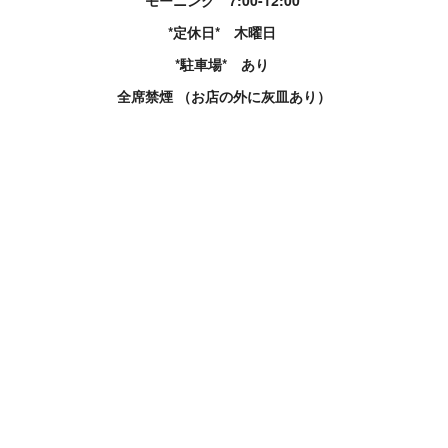
モーニング 7:00-12:00
*定休日* 木曜日
*駐車場* あり
全席禁煙 （お店の外に灰皿あり）