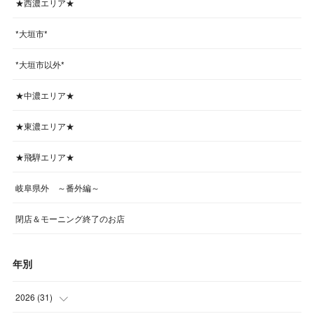
★西濃エリア★
*大垣市*
*大垣市以外*
★中濃エリア★
★東濃エリア★
★飛騨エリア★
岐阜県外 ～番外編～
閉店＆モーニング終了のお店
年別
2026
(
31
)