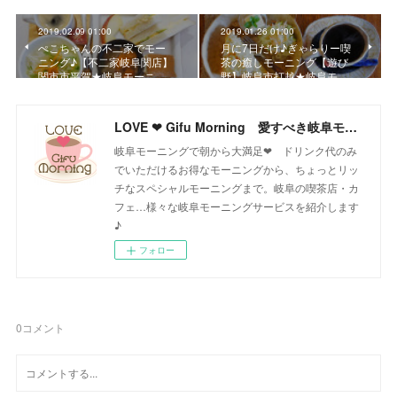
2019.02.09 01:00
2019.01.26 01:00
ぺこちゃんの不二家でモー
月に7日だけ♪ぎゃらりー喫
ニング♪【不二家岐阜関店】
茶の癒しモーニング【遊び
関市市平賀★岐阜モーニ…
野】岐阜市打越★岐阜モ…
LOVE ❤ Gifu Morning 愛すべき岐阜モーニング♪
岐阜モーニングで朝から大満足❤ ドリンク代のみ
でいただけるお得なモーニングから、ちょっとリッ
チなスペシャルモーニングまで。岐阜の喫茶店・カ
フェ…様々な岐阜モーニングサービスを紹介します
♪
フォロー
0
コメント