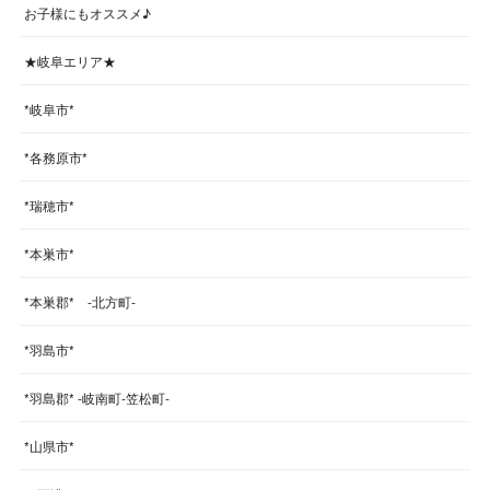
お子様にもオススメ♪
★岐阜エリア★
*岐阜市*
*各務原市*
*瑞穂市*
*本巣市*
*本巣郡* -北方町-
*羽島市*
*羽島郡* -岐南町-笠松町-
*山県市*