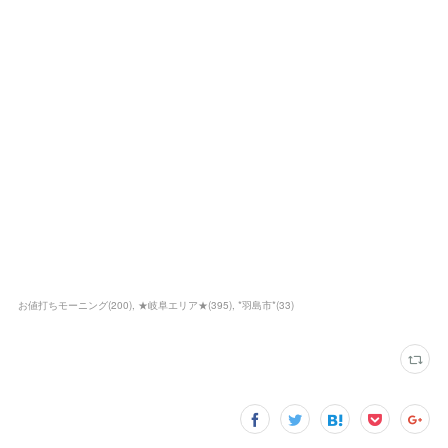
お値打ちモーニング
(
200
)
★岐阜エリア★
(
395
)
*羽島市*
(
33
)