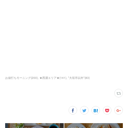
お値打ちモーニング
(
200
)
★西濃エリア★
(
141
)
*大垣市以外*
(
83
)