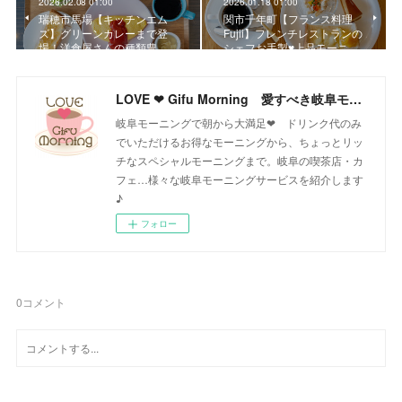
2026.02.08 01:00
2026.01.18 01:00
瑞穂市馬場【キッチンエム
関市千年町【フランス料理
ズ】グリーンカレーまで登
Fujii】フレンチレストランの
場！洋食屋さんの種類豊…
シェフお手製♥上品モーニ…
LOVE ❤ Gifu Morning 愛すべき岐阜モーニング♪
岐阜モーニングで朝から大満足❤ ドリンク代のみ
でいただけるお得なモーニングから、ちょっとリッ
チなスペシャルモーニングまで。岐阜の喫茶店・カ
フェ…様々な岐阜モーニングサービスを紹介します
♪
フォロー
0
コメント