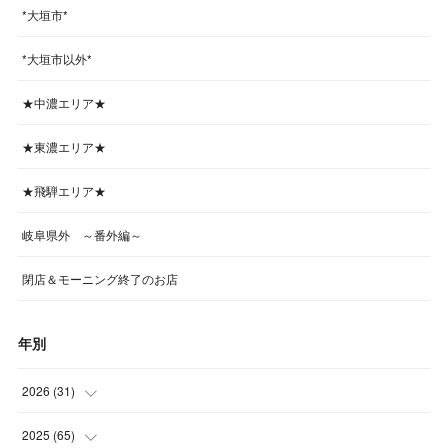
*大垣市*
*大垣市以外*
★中濃エリア★
★東濃エリア★
★飛騨エリア★
岐阜県外 ～番外編～
閉店＆モーニング終了のお店
年別
2026
(
31
)
(
4
)
2025
(
65
)