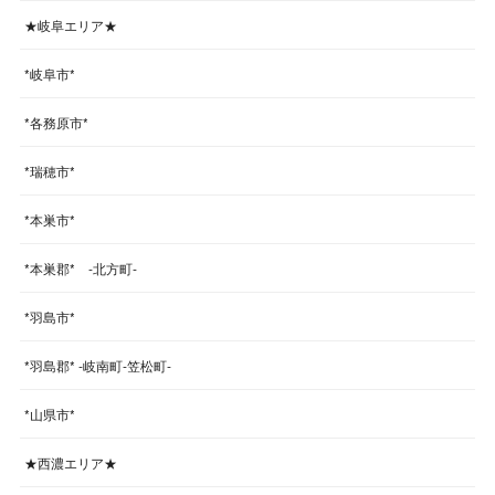
★岐阜エリア★
*岐阜市*
*各務原市*
*瑞穂市*
*本巣市*
*本巣郡* -北方町-
*羽島市*
*羽島郡* -岐南町-笠松町-
*山県市*
★西濃エリア★