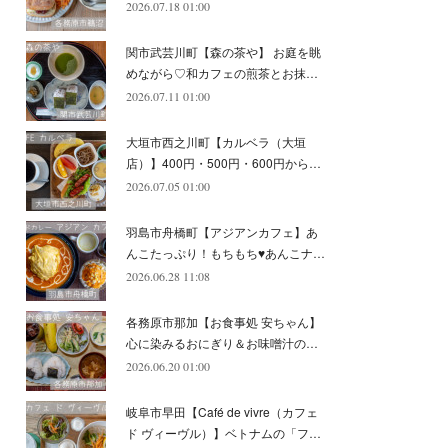
2026.07.18 01:00
(
11
)
(
12
)
(
6
)
関市武芸川町【森の茶や】 お庭を眺
めながら♡和カフェの煎茶とお抹…
2026.07.11 01:00
大垣市西之川町【カルベラ（大垣
店）】400円・500円・600円から…
2026.07.05 01:00
羽島市舟橋町【アジアンカフェ】あ
んこたっぷり！もちもち♥あんこナ…
2026.06.28 11:08
各務原市那加【お食事処 安ちゃん】
心に染みるおにぎり＆お味噌汁の…
2026.06.20 01:00
岐阜市早田【Café de vivre（カフェ
ド ヴィーヴル）】ベトナムの「フ…