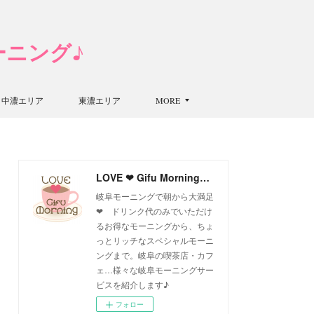
モーニング♪
中濃エリア
東濃エリア
MORE
LOVE ❤ Gifu Morning 愛すべき岐阜モーニング♪
岐阜モーニングで朝から大満足
❤ ドリンク代のみでいただけ
るお得なモーニングから、ちょ
っとリッチなスペシャルモーニ
ングまで。岐阜の喫茶店・カフ
ェ…様々な岐阜モーニングサー
ビスを紹介します♪
フォロー