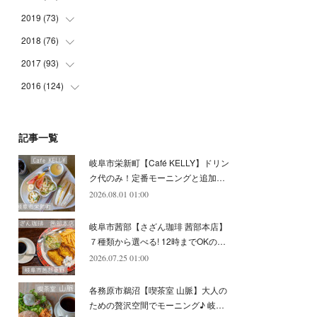
(
5
)
(
4
)
(
9
)
(
9
)
(
10
)
(
9
)
2019
(
73
(
10
)
)
(
5
)
(
8
)
(
8
)
(
7
)
(
11
)
(
11
)
2018
(
76
(
4
)
)
(
7
)
(
11
)
(
7
)
(
8
)
(
1
)
(
8
)
(
6
)
2017
(
93
(
9
)
)
(
4
)
(
8
)
(
7
)
(
9
)
(
6
)
(
7
)
(
4
)
(
3
)
2016
(
124
(
7
)
)
(
5
)
(
8
)
(
7
)
(
7
)
(
12
)
(
6
)
(
8
)
(
5
)
(
6
)
(
10
)
(
5
)
(
10
)
(
6
)
(
7
)
(
7
)
(
7
)
(
8
)
(
4
)
(
6
)
(
12
)
記事一覧
(
7
)
(
6
)
(
5
)
(
9
)
(
11
)
(
7
)
(
4
)
(
7
)
(
5
)
(
10
)
岐阜市栄新町【Café KELLY】ドリン
(
10
)
(
6
)
(
4
)
(
7
)
(
5
)
(
5
)
(
8
)
(
8
)
(
10
)
ク代のみ！定番モーニングと追加…
(
8
)
(
6
)
(
9
)
(
1
)
(
4
)
(
7
)
2026.08.01 01:00
(
8
)
(
12
)
(
2
)
(
8
)
(
4
)
(
6
)
(
8
)
(
16
)
岐阜市茜部【さざん珈琲 茜部本店】
(
4
)
(
10
)
(
5
)
(
9
)
(
9
)
７種類から選べる! 12時までOKの…
2026.07.25 01:00
(
7
)
(
10
)
(
6
)
(
9
)
(
13
)
(
6
)
(
8
)
(
9
)
(
8
)
各務原市鵜沼【喫茶室 山脈】大人の
(
8
)
(
7
)
ための贅沢空間でモーニング♪ 岐…
(
6
)