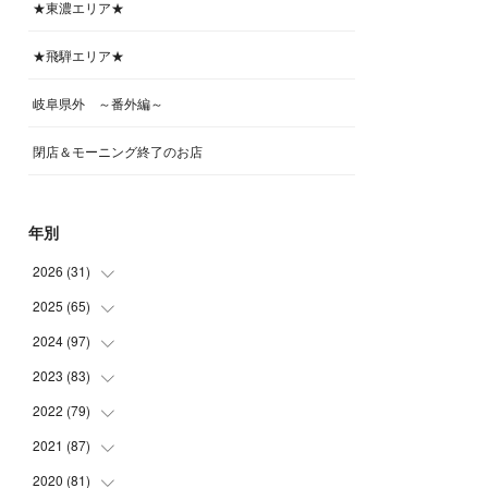
★東濃エリア★
★飛騨エリア★
岐阜県外 ～番外編～
閉店＆モーニング終了のお店
年別
2026
(
31
)
2025
(
65
(
4
)
)
(
4
)
2024
(
97
(
5
)
)
(
5
)
(
6
)
2023
(
83
(
5
)
)
(
4
)
(
6
)
(
7
)
2022
(
79
(
6
)
)
(
5
)
(
6
)
(
7
)
(
7
)
2021
(
87
(
4
)
)
(
4
)
(
5
)
(
8
)
(
7
)
(
8
)
2020
(
81
(
12
)
)