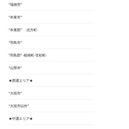
*瑞穂市*
*本巣市*
*本巣郡* -北方町-
*羽島市*
*羽島郡* -岐南町-笠松町-
*山県市*
★西濃エリア★
*大垣市*
*大垣市以外*
★中濃エリア★