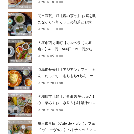
2026.07.18 01:00
(
11
)
(
12
)
(
6
)
関市武芸川町【森の茶や】 お庭を眺
めながら♡和カフェの煎茶とお抹…
2026.07.11 01:00
大垣市西之川町【カルベラ（大垣
店）】400円・500円・600円から…
2026.07.05 01:00
羽島市舟橋町【アジアンカフェ】あ
んこたっぷり！もちもち♥あんこナ…
2026.06.28 11:08
各務原市那加【お食事処 安ちゃん】
心に染みるおにぎり＆お味噌汁の…
2026.06.20 01:00
岐阜市早田【Café de vivre（カフェ
ド ヴィーヴル）】ベトナムの「フ…