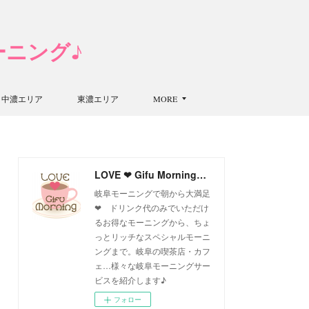
モーニング♪
中濃エリア
東濃エリア
MORE
LOVE ❤ Gifu Morning 愛すべき岐阜モーニング♪
岐阜モーニングで朝から大満足
❤ ドリンク代のみでいただけ
るお得なモーニングから、ちょ
っとリッチなスペシャルモーニ
ングまで。岐阜の喫茶店・カフ
ェ…様々な岐阜モーニングサー
ビスを紹介します♪
フォロー