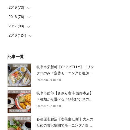
(
5
)
(
4
)
(
9
)
(
9
)
(
10
)
(
9
)
2019
(
73
(
10
)
)
(
5
)
(
8
)
(
8
)
(
7
)
(
11
)
(
11
)
2018
(
76
(
4
)
)
(
7
)
(
11
)
(
7
)
(
8
)
(
1
)
(
8
)
(
6
)
2017
(
93
(
9
)
)
(
4
)
(
8
)
(
7
)
(
9
)
(
6
)
(
7
)
(
4
)
(
3
)
2016
(
124
(
7
)
)
(
5
)
(
8
)
(
7
)
(
7
)
(
12
)
(
6
)
(
8
)
(
5
)
(
6
)
(
10
)
(
5
)
(
10
)
(
6
)
(
7
)
(
7
)
(
7
)
(
8
)
(
4
)
(
6
)
(
12
)
記事一覧
(
7
)
(
6
)
(
5
)
(
9
)
(
11
)
(
7
)
(
4
)
(
7
)
(
5
)
(
10
)
岐阜市栄新町【Café KELLY】ドリン
(
10
)
(
6
)
(
4
)
(
7
)
(
5
)
(
5
)
(
8
)
(
8
)
(
10
)
ク代のみ！定番モーニングと追加…
(
8
)
(
6
)
(
9
)
(
1
)
(
4
)
(
7
)
2026.08.01 01:00
(
8
)
(
12
)
(
2
)
(
8
)
(
4
)
(
6
)
(
8
)
(
16
)
岐阜市茜部【さざん珈琲 茜部本店】
(
4
)
(
10
)
(
5
)
(
9
)
(
9
)
７種類から選べる! 12時までOKの…
2026.07.25 01:00
(
7
)
(
10
)
(
6
)
(
9
)
(
13
)
(
6
)
(
8
)
(
9
)
(
8
)
各務原市鵜沼【喫茶室 山脈】大人の
(
8
)
(
7
)
ための贅沢空間でモーニング♪ 岐…
(
6
)