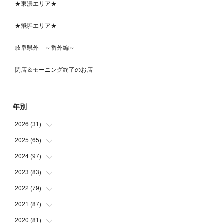
★東濃エリア★
★飛騨エリア★
岐阜県外 ～番外編～
閉店＆モーニング終了のお店
年別
2026
(
31
)
2025
(
65
(
4
)
)
(
4
)
2024
(
97
(
5
)
)
(
5
)
(
6
)
2023
(
83
(
5
)
)
(
4
)
(
6
)
(
7
)
2022
(
79
(
6
)
)
(
5
)
(
6
)
(
7
)
(
7
)
2021
(
87
(
4
)
)
(
4
)
(
5
)
(
8
)
(
7
)
(
8
)
2020
(
81
(
12
)
)