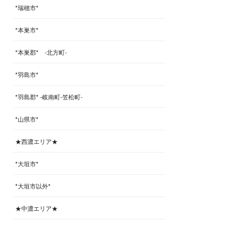
*瑞穂市*
*本巣市*
*本巣郡* -北方町-
*羽島市*
*羽島郡* -岐南町-笠松町-
*山県市*
★西濃エリア★
*大垣市*
*大垣市以外*
★中濃エリア★