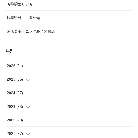
★飛騨エリア★
岐阜県外 ～番外編～
閉店＆モーニング終了のお店
年別
2026
(
31
)
(
4
)
2025
(
65
)
(
4
)
(
5
)
2024
(
97
)
(
5
)
(
6
)
(
5
)
2023
(
83
)
(
4
)
(
6
)
(
7
)
(
6
)
2022
(
79
)
(
5
)
(
6
)
(
7
)
(
7
)
(
4
)
2021
(
87
)