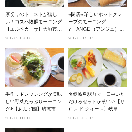
厚切りのトーストが嬉し
※閉店※ 珍しいホットクレ
い！コスパ抜群モーニング
ープのモーニング
【エルベカーサ】大垣市…
♪【ANGE （アンジュ）…
2017.03.16 01:00
2017.03.14 01:00
手作りドレッシングが美味
名鉄岐阜駅前で一日中いた
しい野菜たっぷりモーニン
だけるセットが凄い☆【サ
グ♪【あんず園】瑞穂市…
ロン ド クィーン】岐阜…
2017.03.11 01:00
2017.03.08 01:00