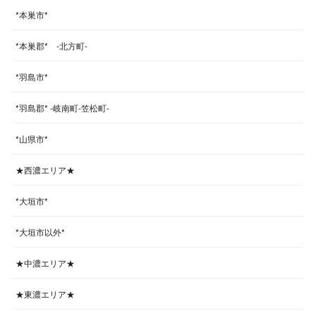
*本巣市*
*本巣郡* -北方町-
*羽島市*
*羽島郡* -岐南町-笠松町-
*山県市*
★西濃エリア★
*大垣市*
*大垣市以外*
★中濃エリア★
★東濃エリア★