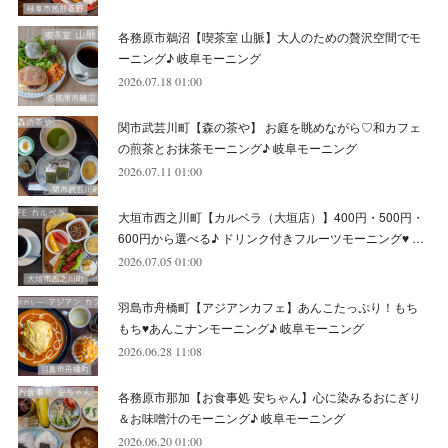
(
8
)
(
4
)
(
6
)
(
8
)
(
16
)
各務原市鵜沼【喫茶室 山脈】大人のための贅沢空間でモ
(
4
)
(
10
)
(
5
)
(
9
)
(
9
)
ーニング♪ 岐阜モーニング
2026.07.18 01:00
(
7
)
(
10
)
(
6
)
(
9
)
(
13
)
関市武芸川町【森の茶や】 お庭を眺めながら♡和カフェ
(
6
)
(
8
)
(
9
)
(
8
)
の煎茶とお抹茶モーニング♪ 岐阜モーニング
2026.07.11 01:00
(
8
)
(
7
)
(
6
)
大垣市西之川町【カルベラ（大垣店）】400円・500円・
(
11
)
(
12
)
600円から選べる♪ ドリンク付きフルーツモーニング♥ …
(
6
)
2026.07.05 01:00
羽島市舟橋町【アジアンカフェ】あんこたっぷり！もち
もち♥あんこナンモーニング♪ 岐阜モーニング
2026.06.28 11:08
各務原市那加【お食事処 安ちゃん】心に染みるおにぎり
＆お味噌汁のモーニング♪ 岐阜モーニング
2026.06.20 01:00