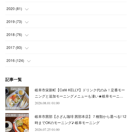
(
4
)
(
5
)
(
8
)
(
7
)
(
8
)
(
12
)
2020
(
81
)
(
5
)
(
4
)
(
9
)
(
9
)
(
10
)
(
9
)
(
10
)
2019
(
73
)
(
5
)
(
8
)
(
8
)
(
7
)
(
11
)
(
11
)
(
4
)
2018
(
76
)
(
7
)
(
11
)
(
7
)
(
8
)
(
1
)
(
8
)
(
6
)
(
9
)
2017
(
93
)
(
4
)
(
8
)
(
7
)
(
9
)
(
6
)
(
7
)
(
4
)
(
3
)
(
7
)
2016
(
124
)
(
5
)
(
8
)
(
7
)
(
7
)
(
12
)
(
6
)
(
8
)
(
5
)
(
6
)
(
10
)
記事一覧
(
5
)
(
10
)
(
6
)
(
7
)
(
7
)
(
7
)
(
8
)
(
4
)
(
6
)
(
12
)
岐阜市栄新町【Café KELLY】ドリンク代のみ！定番モー
(
7
)
(
6
)
(
5
)
(
9
)
(
11
)
(
7
)
(
4
)
ニングと追加モーニングメニューも凄い★岐阜モーニ…
(
7
)
(
5
)
(
10
)
2026.08.01 01:00
(
10
)
(
6
)
(
4
)
(
7
)
(
5
)
(
5
)
(
8
)
(
8
)
(
10
)
岐阜市茜部【さざん珈琲 茜部本店】７種類から選べる! 12
(
8
)
(
6
)
(
9
)
(
1
)
(
4
)
(
7
)
(
8
)
(
12
)
時までOKのモーニング♪ 岐阜モーニング
2026.07.25 01:00
(
2
)