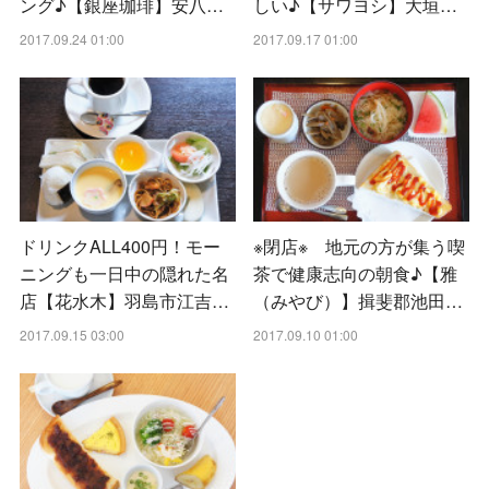
ング♪【銀座珈琲】安八…
しい♪【サワヨシ】大垣…
2017.09.24 01:00
2017.09.17 01:00
ドリンクALL400円！モー
※閉店※ 地元の方が集う喫
ニングも一日中の隠れた名
茶で健康志向の朝食♪【雅
店【花水木】羽島市江吉…
（みやび）】揖斐郡池田…
2017.09.15 03:00
2017.09.10 01:00