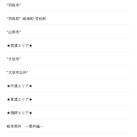
*羽島市*
*羽島郡* -岐南町-笠松町-
*山県市*
★西濃エリア★
*大垣市*
*大垣市以外*
★中濃エリア★
★東濃エリア★
★飛騨エリア★
岐阜県外 ～番外編～