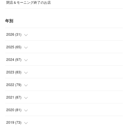
閉店＆モーニング終了のお店
年別
2026
(
31
)
(
4
)
2025
(
65
)
(
4
)
(
5
)
2024
(
97
)
(
5
)
(
6
)
(
5
)
2023
(
83
)
(
4
)
(
6
)
(
7
)
(
6
)
2022
(
79
)
(
5
)
(
6
)
(
7
)
(
7
)
(
4
)
2021
(
87
)
(
4
)
(
5
)
(
8
)
(
7
)
(
8
)
(
12
)
2020
(
81
)
(
5
)
(
4
)
(
9
)
(
9
)
(
10
)
(
9
)
(
10
)
2019
(
73
)