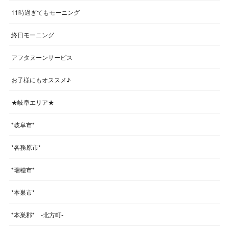
11時過ぎてもモーニング
終日モーニング
アフタヌーンサービス
お子様にもオススメ♪
★岐阜エリア★
*岐阜市*
*各務原市*
*瑞穂市*
*本巣市*
*本巣郡* -北方町-