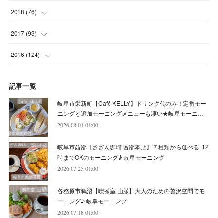
(
5
)
(
8
)
(
8
)
(
7
)
(
11
)
(
11
)
(
4
)
2018
(
76
)
(
7
)
(
11
)
(
7
)
(
8
)
(
1
)
(
8
)
(
6
)
(
9
)
2017
(
93
)
(
4
)
(
8
)
(
7
)
(
9
)
(
6
)
(
7
)
(
4
)
(
3
)
(
7
)
2016
(
124
)
(
5
)
(
8
)
(
7
)
(
7
)
(
12
)
(
6
)
(
8
)
(
5
)
(
6
)
(
10
)
記事一覧
(
5
)
(
10
)
(
6
)
(
7
)
(
7
)
(
7
)
(
8
)
(
4
)
(
6
)
(
12
)
岐阜市栄新町【Café KELLY】ドリンク代のみ！定番モー
(
7
)
(
6
)
(
5
)
(
9
)
(
11
)
(
7
)
(
4
)
ニングと追加モーニングメニューも凄い★岐阜モーニ…
(
7
)
(
5
)
(
10
)
2026.08.01 01:00
(
10
)
(
6
)
(
4
)
(
7
)
(
5
)
(
5
)
(
8
)
(
8
)
(
10
)
岐阜市茜部【さざん珈琲 茜部本店】７種類から選べる! 12
(
8
)
(
6
)
(
9
)
(
1
)
(
4
)
(
7
)
(
8
)
(
12
)
時までOKのモーニング♪ 岐阜モーニング
2026.07.25 01:00
(
2
)
(
8
)
(
4
)
(
6
)
(
8
)
(
16
)
各務原市鵜沼【喫茶室 山脈】大人のための贅沢空間でモ
(
4
)
(
10
)
(
5
)
(
9
)
(
9
)
ーニング♪ 岐阜モーニング
2026.07.18 01:00
(
7
)
(
10
)
(
6
)
(
9
)