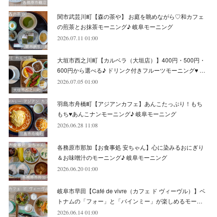
(
13
)
関市武芸川町【森の茶や】 お庭を眺めながら♡和カフェ
(
6
)
(
8
)
(
9
)
(
8
)
の煎茶とお抹茶モーニング♪ 岐阜モーニング
2026.07.11 01:00
(
8
)
(
7
)
(
6
)
大垣市西之川町【カルベラ（大垣店）】400円・500円・
(
11
)
(
12
)
600円から選べる♪ ドリンク付きフルーツモーニング♥ …
(
6
)
2026.07.05 01:00
羽島市舟橋町【アジアンカフェ】あんこたっぷり！もち
もち♥あんこナンモーニング♪ 岐阜モーニング
2026.06.28 11:08
各務原市那加【お食事処 安ちゃん】心に染みるおにぎり
＆お味噌汁のモーニング♪ 岐阜モーニング
2026.06.20 01:00
岐阜市早田【Café de vivre（カフェ ド ヴィーヴル）】ベ
トナムの「フォー」と「バインミー」が楽しめるモー…
2026.06.14 01:00