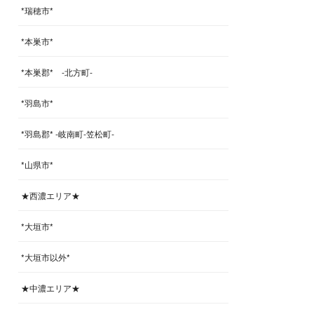
*瑞穂市*
*本巣市*
*本巣郡* -北方町-
*羽島市*
*羽島郡* -岐南町-笠松町-
*山県市*
★西濃エリア★
*大垣市*
*大垣市以外*
★中濃エリア★