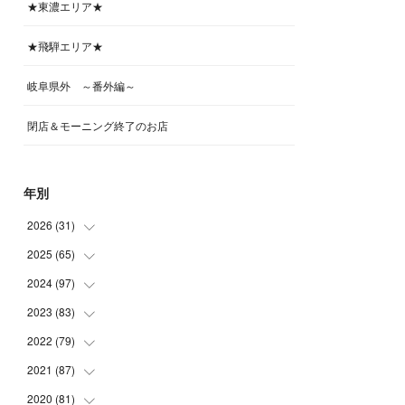
★東濃エリア★
★飛騨エリア★
岐阜県外 ～番外編～
閉店＆モーニング終了のお店
年別
2026
(
31
)
2025
(
65
(
4
)
)
(
4
)
2024
(
97
(
5
)
)
(
5
)
(
6
)
2023
(
83
(
5
)
)
(
4
)
(
6
)
(
7
)
2022
(
79
(
6
)
)
(
5
)
(
6
)
(
7
)
(
7
)
2021
(
87
(
4
)
)
(
4
)
(
5
)
(
8
)
(
7
)
(
8
)
2020
(
81
(
12
)
)