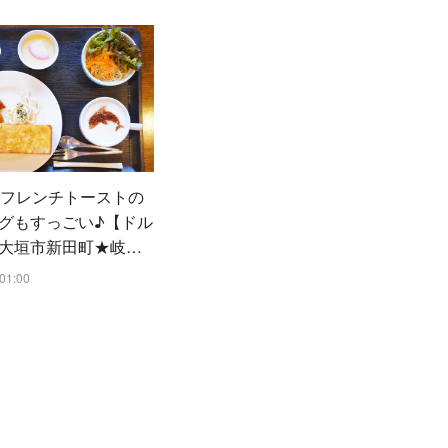
 フレンチトーストの
グもすっごい♪【ドル
大垣市新田町★岐…
01:00