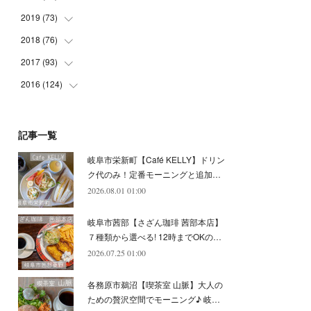
(
5
)
(
4
)
(
9
)
(
9
)
(
10
)
(
9
)
2019
(
73
(
10
)
)
(
5
)
(
8
)
(
8
)
(
7
)
(
11
)
(
11
)
2018
(
76
(
4
)
)
(
7
)
(
11
)
(
7
)
(
8
)
(
1
)
(
8
)
(
6
)
2017
(
93
(
9
)
)
(
4
)
(
8
)
(
7
)
(
9
)
(
6
)
(
7
)
(
4
)
(
3
)
2016
(
124
(
7
)
)
(
5
)
(
8
)
(
7
)
(
7
)
(
12
)
(
6
)
(
8
)
(
5
)
(
6
)
(
10
)
(
5
)
(
10
)
(
6
)
(
7
)
(
7
)
(
7
)
(
8
)
(
4
)
(
6
)
(
12
)
記事一覧
(
7
)
(
6
)
(
5
)
(
9
)
(
11
)
(
7
)
(
4
)
(
7
)
(
5
)
(
10
)
岐阜市栄新町【Café KELLY】ドリン
(
10
)
(
6
)
(
4
)
(
7
)
(
5
)
(
5
)
(
8
)
(
8
)
(
10
)
ク代のみ！定番モーニングと追加…
(
8
)
(
6
)
(
9
)
(
1
)
(
4
)
(
7
)
2026.08.01 01:00
(
8
)
(
12
)
(
2
)
(
8
)
(
4
)
(
6
)
(
8
)
(
16
)
岐阜市茜部【さざん珈琲 茜部本店】
(
4
)
(
10
)
(
5
)
(
9
)
(
9
)
７種類から選べる! 12時までOKの…
2026.07.25 01:00
(
7
)
(
10
)
(
6
)
(
9
)
(
13
)
(
6
)
(
8
)
(
9
)
(
8
)
各務原市鵜沼【喫茶室 山脈】大人の
(
8
)
(
7
)
ための贅沢空間でモーニング♪ 岐…
(
6
)