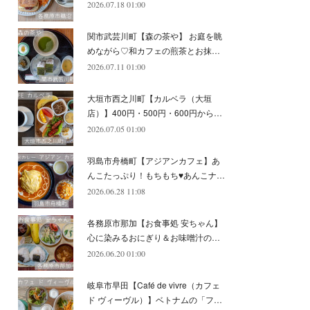
2026.07.18 01:00
(
11
)
(
12
)
(
6
)
関市武芸川町【森の茶や】 お庭を眺
めながら♡和カフェの煎茶とお抹…
2026.07.11 01:00
大垣市西之川町【カルベラ（大垣
店）】400円・500円・600円から…
2026.07.05 01:00
羽島市舟橋町【アジアンカフェ】あ
んこたっぷり！もちもち♥あんこナ…
2026.06.28 11:08
各務原市那加【お食事処 安ちゃん】
心に染みるおにぎり＆お味噌汁の…
2026.06.20 01:00
岐阜市早田【Café de vivre（カフェ
ド ヴィーヴル）】ベトナムの「フ…