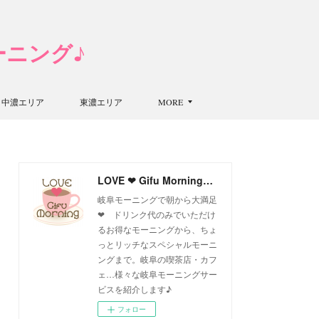
モーニング♪
中濃エリア
東濃エリア
MORE
LOVE ❤ Gifu Morning 愛すべき岐阜モーニング♪
岐阜モーニングで朝から大満足
❤ ドリンク代のみでいただけ
るお得なモーニングから、ちょ
っとリッチなスペシャルモーニ
ングまで。岐阜の喫茶店・カフ
ェ…様々な岐阜モーニングサー
ビスを紹介します♪
フォロー